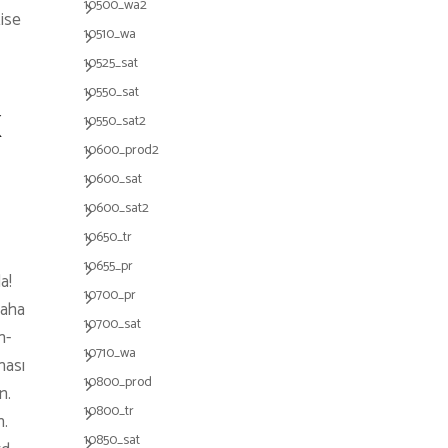
10500_wa2
ise
10510_wa
10525_sat
10550_sat
x
10550_sat2
10600_prod2
10600_sat
10600_sat2
10650_tr
10655_pr
a!
10700_pr
daha
10700_sat
n-
10710_wa
ması
10800_prod
n.
10800_tr
n.
10850_sat