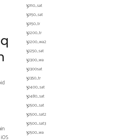
10110_sat
10150_sat
10150_tr
10200_tr
aq
10200_wa2
10250_sat
n
10300_wa
10300sat
10350_tr
oid
10400_sat
10480_sat
10500_sat
10500_sat2
10500_sat3
in
10500_wa
 iOS