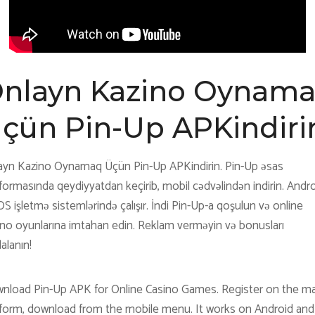
nlayn Kazino Oynam
çün Pin-Up APKindiri
ayn Kazino Oynamaq Üçün Pin-Up APKindirin. Pin-Up əsas
formasında qeydiyyatdan keçirib, mobil cədvəlindən indirin. Andr
OS işletmə sistemlərində çalışır. İndi Pin-Up-a qoşulun və online
ino oyunlarına imtahan edin. Reklam verməyin və bonusları
alanın!
nload Pin-Up APK for Online Casino Games. Register on the ma
tform, download from the mobile menu. It works on Android and