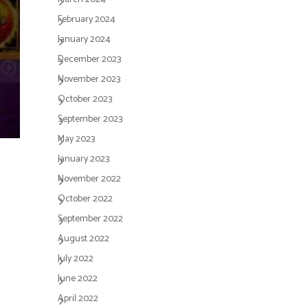
February 2024
January 2024
December 2023
November 2023
October 2023
September 2023
May 2023
January 2023
November 2022
October 2022
September 2022
August 2022
July 2022
June 2022
April 2022