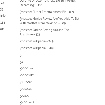
Durante Directo Y Disfruta De Su Internet
 və
Streaming" – 150
nda
"mostbet Flutter Entertainment Plc – 859
iniz
"mostbet Mexico Review Are You Able To Bet
tün
With Mostbet From Mexico?" – 809
 ən
"‎mostbet Online Betting Around The
App Store – 373
"mostbet Wikipedia – 749
"mostbet Wikipedia – 989
1
1-2
10000_wa
10000sat7
10005sat
10050sat
10050tr
10100_sat2