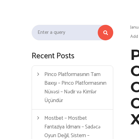
acklink
film izle
hacklink
Janu
Search for:
Add
P
Recent Posts
O
Pinco Platformasının Tam
Baxışı – Pinco Platformasının
Nüvəsi – Nədir və Kimlər
C
Üçündür
Mostbet – Mostbet
Fantaziya İdmanı – Sadəcə
Oyun Değil, Sistem –