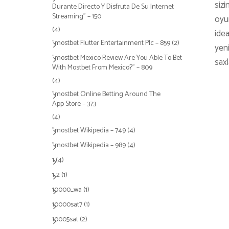
sizi
Durante Directo Y Disfruta De Su Internet
Streaming" – 150
oyun
(4)
idea
"mostbet Flutter Entertainment Plc – 859
(2)
yeni
"mostbet Mexico Review Are You Able To Bet
saxl
With Mostbet From Mexico?" – 809
(4)
"‎mostbet Online Betting Around The
App Store – 373
(4)
"mostbet Wikipedia – 749
(4)
"mostbet Wikipedia – 989
(4)
1
(4)
1-2
(1)
10000_wa
(1)
10000sat7
(1)
10005sat
(2)