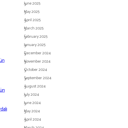
June 2025
May 2025
April 2025
March 2025
February 2025
January 2025
December 2024
çün
November 2024
October 2024
September 2024
August 2024
çün
July 2024
June 2024
dalı
May 2024
April 2024
March 2024