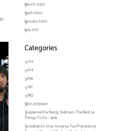
March 2022
April 2020
in
January 2020
July 2017
Categories
– 223
– 674
– 692
– 787
– 882
! Без рубрики
"Explained Da Nang, Vietnam: The Best 14
Things To Do – 948
"mostbet En Vivo: Anverso Tus Pronósticos