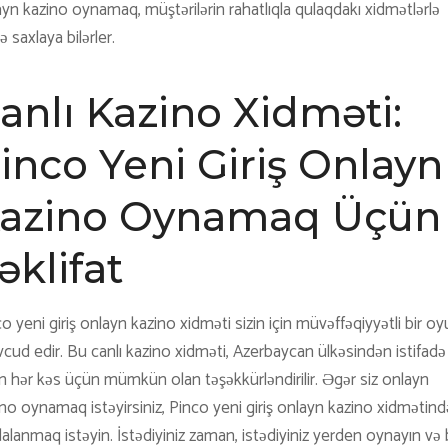
yn kazino oynamaq, müştərilərin rahatlıqla qulaqdakı xidmətlərlə
ə saxlaya bilərler.
anlı Kazino Xidməti:
inco Yeni Giriş Onlayn
azino Oynamaq Üçün
əklifat
o yeni giriş onlayn kazino xidməti sizin için müvəffəqiyyətli bir o
ud edir. Bu canlı kazino xidməti, Azerbaycan ülkəsindən istifadə
 hər kəs üçün mümkün olan təşəkkürləndirilir. Əgər siz onlayn
no oynamaq istəyirsiniz, Pinco yeni giriş onlayn kazino xidmətin
alanmaq istəyin. İstədiyiniz zaman, istədiyiniz yerden oynayın və 