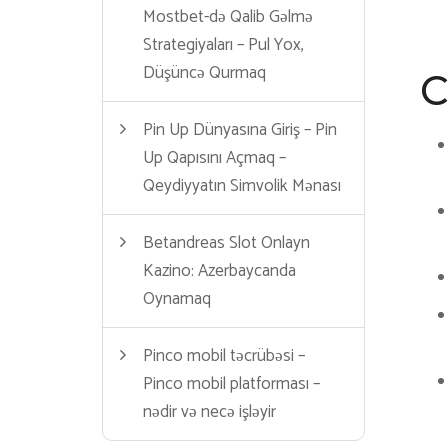
Mostbet-də Qalib Gəlmə
Strategiyaları – Pul Yox,
Düşüncə Qurmaq
C
Pin Up Dünyasına Giriş – Pin
Up Qapısını Açmaq –
Qeydiyyatın Simvolik Mənası
Betandreas Slot Onlayn
Kazino: Azerbaycanda
Oynamaq
Pinco mobil təcrübəsi –
Pinco mobil platforması –
nədir və necə işləyir