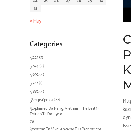
24
25
26
27
28
29
30
31
« May
C
Categories
P
– 223
(3)
K
– 674
(4)
– 692
(4)
M
– 787
(1)
– 882
(4)
! Без рубрики
(22)
Müşt
kaz
"Explained Da Nang, Vietnam: The Best 14
Things To Do – 948
oyna
(3)
İşsi
"mostbet En Vivo: Anverso Tus Pronósticos