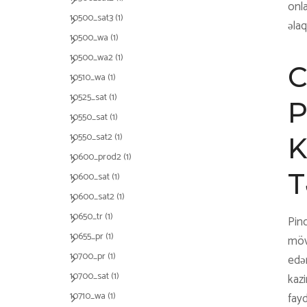
onla
10500_sat3
(1)
əlaq
10500_wa
(1)
10500_wa2
(1)
C
10510_wa
(1)
10525_sat
(1)
P
10550_sat
(1)
10550_sat2
(1)
K
10600_prod2
(1)
T
10600_sat
(1)
10600_sat2
(1)
10650_tr
(1)
Pinc
10655_pr
(1)
mövc
10700_pr
(1)
edən
10700_sat
(1)
kazi
10710_wa
(1)
fayd