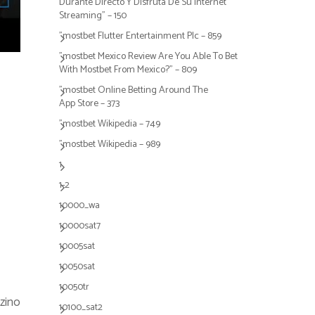
Durante Directo Y Disfruta De Su Internet
Streaming" – 150
"mostbet Flutter Entertainment Plc – 859
"mostbet Mexico Review Are You Able To Bet
With Mostbet From Mexico?" – 809
"‎mostbet Online Betting Around The
App Store – 373
"mostbet Wikipedia – 749
"mostbet Wikipedia – 989
1
1-2
10000_wa
10000sat7
10005sat
10050sat
10050tr
azino
10100_sat2