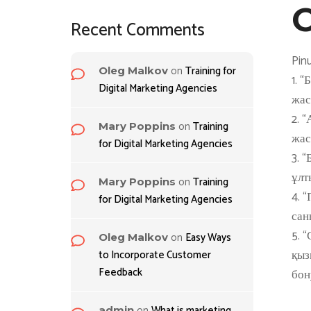
Recent Comments
Pin
on
Training for
Oleg Malkov
1. 
Digital Marketing Agencies
жас
2. 
on
Training
Mary Poppins
жас
for Digital Marketing Agencies
3. 
ұлт
on
Training
Mary Poppins
4. 
for Digital Marketing Agencies
сан
5. 
on
Easy Ways
Oleg Malkov
қыз
to Incorporate Customer
Feedback
бон
on
What is marketing
admin