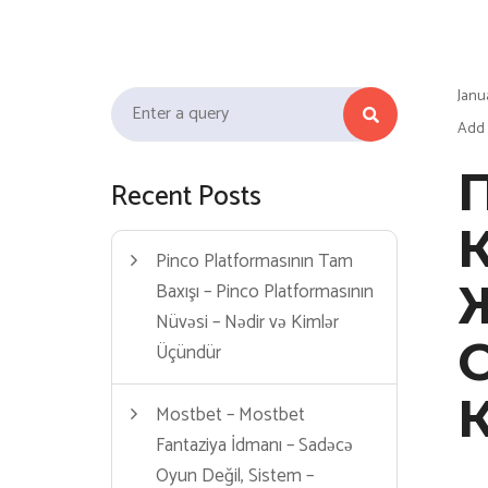
film izle
hacklink
Janu
Search for:
Add
Recent Posts
Pinco Platformasının Tam
Baxışı – Pinco Platformasının
Nüvəsi – Nədir və Kimlər
Üçündür
Mostbet – Mostbet
Fantaziya İdmanı – Sadəcə
Oyun Değil, Sistem –