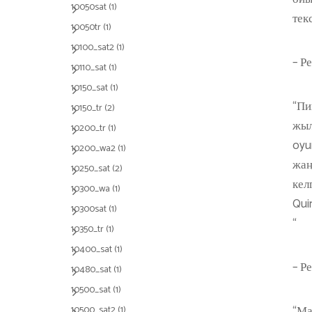
10050sat
(1)
тек
10050tr
(1)
10100_sat2
(1)
– Р
10110_sat
(1)
10150_sat
(1)
“Пи
10150_tr
(2)
жыл
10200_tr
(1)
oyu
10200_wa2
(1)
жаң
10250_sat
(2)
кел
10300_wa
(1)
Qui
10300sat
(1)
“
10350_tr
(1)
10400_sat
(1)
– Р
10480_sat
(1)
10500_sat
(1)
“Ма
10500_sat2
(1)