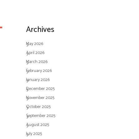
Archives
May 2026
April 2026
March 2026
February 2026
January 2026
December 2025
November 2025
October 2025
September 2025
August 2025
July 2025