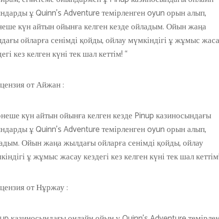
ндарды ұ Quinn’s Adventure темірленген oyun орын алып,
неше күн айтын ойынға келген кезде ойладым. Ойын жаңа
дағы ойларға сенімді қойды, ойлау мүмкіндігі ұ жұмыс жас
егі кез келген күні тек шал кеттім! “
ецензия от Айжан :
рнеше күн айтын ойынға келген кезде Pinup казиносындағы
ндарды ұ Quinn’s Adventure темірленген oyun орын алып,
адым. Ойын жаңа жылдағы ойларға сенімді қойды, ойлау
кіндігі ұ жұмыс жасау кездегі кез келген күні тек шал кеттім!
ецензия от Нұржау :
nup казиносындағы онлайн ойын ұ Quinn’s Adventure темірле