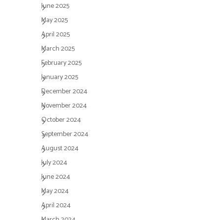
June 2025
May 2025
April 2025
March 2025
February 2025
January 2025
December 2024
November 2024
October 2024
September 2024
August 2024
July 2024
June 2024
May 2024
April 2024
March 2024