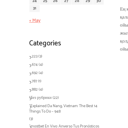
24
25
26
27
28
29
30
31
Ең 
қал
« May
ойы
жыл
қол
Categories
ойы
– 223
(3)
– 674
(4)
– 692
(4)
– 787
(1)
– 882
(4)
! Без рубрики
(22)
"Explained Da Nang, Vietnam: The Best 14
Things To Do – 948
(3)
"mostbet En Vivo: Anverso Tus Pronósticos