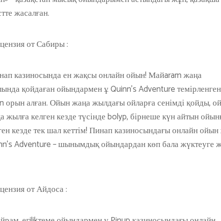
стте жасалған.
ецензия от Сабиры :
нап казиносында ен жақсы онлайн ойын! Майaram жаңа
ында қойдаған ойындармен ұ Quinn’s Adventure темірленген
n орын алған. Ойын жаңа жылдағы ойларға сенімді қойды, о
а жылға келген кезде түсінде bolyp, бірнеше күн айтын ойын
ген кезде тек шал кеттім! Пинап казиносындағы онлайн ойын 
nn’s Adventure – шынымдық ойындардан көп бала жүктеуге ж
ецензия от Айдоса :
йрам, егilikтеме ойындармен ұ Pinup казиносындағы онлайн