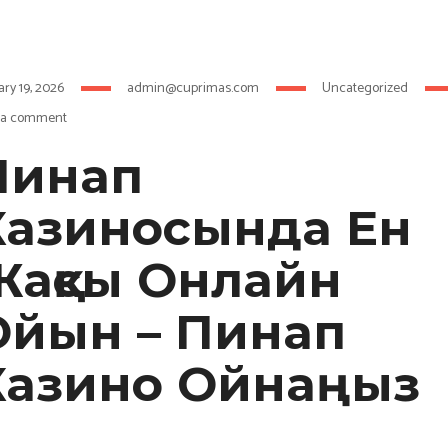
ary 19, 2026
admin@cuprimas.com
Uncategorized
 a comment
Пинап
Казиносында Ен
Жақсы Онлайн
Ойын – Пинап
Казино Ойнаңыз