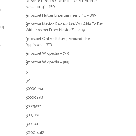
Durante Directo Y Disfruta De Su Internet
Streaming" – 150
n
"mostbet Flutter Entertainment Plc – 859
"mostbet Mexico Review Are You Able To Bet
лар
With Mostbet From Mexico?" – 809
"‎mostbet Online Betting Around The
қ
App Store – 373
"mostbet Wikipedia – 749
"mostbet Wikipedia – 989
1
1-2
10000_wa
10000sat7
10005sat
10050sat
10050tr
10100_sat2