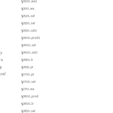
10500_wa2
10510_wa
10525_sat
10550_sat
10550_sat2
10600_prod2
10600_sat
йу
10600_sat2
ға
10650_tr
ұ
10655_pr
ок!
10700_pr
10700_sat
10710_wa
10800_prod
10800_tr
10850_sat