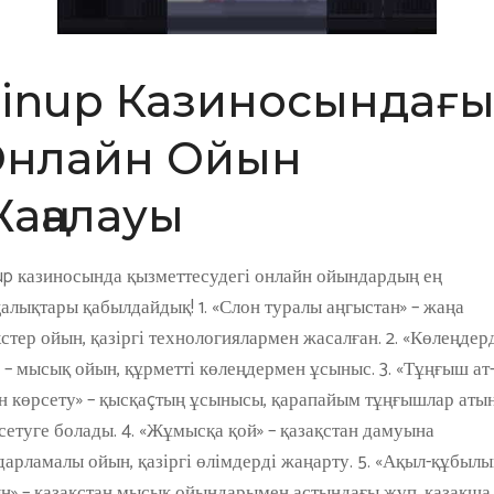
inup Казиносындағ
нлайн Ойын
аңалауы
up казиносында қызметтесудегі онлайн ойындардың ең
алықтары қабылдайдық! 1. «Слон туралы аңгыстан» – жаңа
стер ойын, қазіргі технологиялармен жасалған. 2. «Көлеңдер
 – мысық ойын, құрметті көлеңдермен ұсыныс. 3. «Тұңғыш ат
н көрсету» – қысқаçтың ұсынысы, қарапайым тұңғышлар аты
сетуге болады. 4. «Жұмысқа қой» – қазақстан дамуына
дарламалы ойын, қазіргі өлімдерді жаңарту. 5. «Ақыл-құбылы
н» – қазақстан мысық ойындарымен астындағы жұп, қазақша