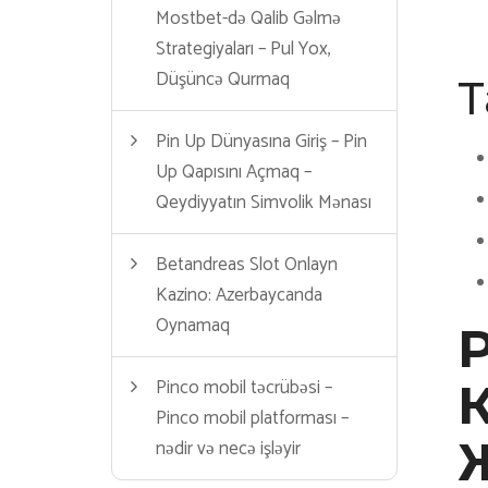
Mostbet-də Qalib Gəlmə
Strategiyaları – Pul Yox,
Düşüncə Qurmaq
T
Pin Up Dünyasına Giriş – Pin
Up Qapısını Açmaq –
Qeydiyyatın Simvolik Mənası
Betandreas Slot Onlayn
Kazino: Azerbaycanda
Oynamaq
Pinco mobil təcrübəsi –
Pinco mobil platforması –
nədir və necə işləyir