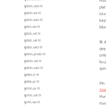
Məs
10500_sat3
(1)
pla
10500_wa
(1)
istə
keyf
10500_wa2
(1)
bilər
10510_wa
(1)
10525_sat
(1)
10550_sat
(1)
İlk 
10550_sat2
(1)
qeyd
10600_prod2
(1)
onla
10600_sat
(1)
bu p
qona
10600_sat2
(1)
10650_tr
(1)
10655_pr
(1)
Pin
10700_pr
(1)
Aze
10700_sat
(1)
Mən 
10710_wa
(1)
məcb