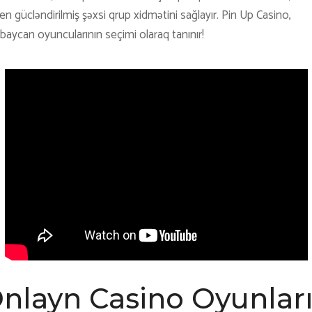
 en gücləndirilmiş şəxsi qrup xidmətini sağlayır. Pin Up Casino,
baycan oyuncularının seçimi olaraq tanınır!
nlayn Casino Oyunları