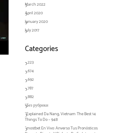
March 2022
April 2020
January 2020
July 2017
Categories
– 223
– 674
– 692
– 787
– 882
! Без рубрики
"Explained Da Nang, Vietnam: The Best 14
Things To Do – 948
"mostbet En Vivo: Anverso Tus Pronósticos