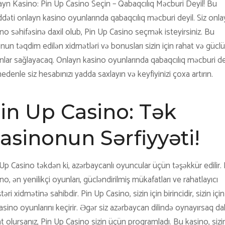
yn Kasino: Pin Up Casino Seçin – Qabaqcılıq Məcburi Deyil! Bu
əti onlayn kasino oyunlarında qabaqcılıq məcburi deyil. Siz onla
no səhifəsinə daxil olub, Pin Up Casino seçmək isteyirsiniz. Bu
nun təqdim edilən xidmətləri və bonusları sizin için rahat və güclü
lar sağlayacaq. Onlayn kasino oyunlarında qabaqcılıq məcburi dey
edenle siz hesabınızı yadda saxlayın və keyfiyinizi çoxa artırın.
in Up Casino: Tək
asinonun Sərfiyyəti!
Up Casino təkdən ki, azərbaycanlı oyuncular üçün təşəkkür edilir.
no, ən yenilikçi oyunları, gücləndirilmiş mükafatları ve rahatlayıcı
əri xidmətinə sahibdir. Pin Up Casino, sizin için birincidir, sizin içi
casino oyunlarını keçirir. Əgər siz azərbaycan dilində oynayırsaq d
t olursanız, Pin Up Casino sizin üçün proqramladı. Bu kasino, sizi