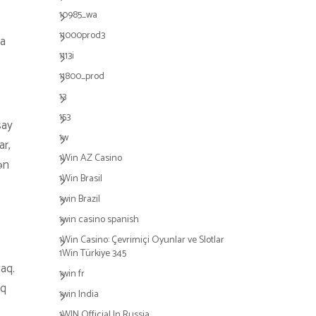
10985_wa
11000prod3
da
1113i
11800_prod
13
153
say
1w
ar,
1Win AZ Casino
ən
1Win Brasil
1win Brazil
1win casino spanish
1Win Casino: Çevrimiçi Oyunlar ve Slotlar
1Win Türkiye 345
caq.
1win fr
ıq
1win India
1WIN Official In Russia