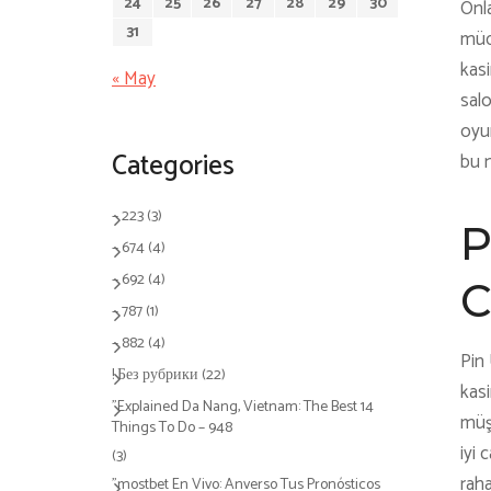
24
25
26
27
28
29
30
Onla
31
müdd
kasi
« May
salo
oyun
Categories
bu n
– 223
(3)
P
– 674
(4)
– 692
(4)
C
– 787
(1)
– 882
(4)
Pin 
! Без рубрики
(22)
kasi
"Explained Da Nang, Vietnam: The Best 14
müşt
Things To Do – 948
iyi 
(3)
raha
"mostbet En Vivo: Anverso Tus Pronósticos