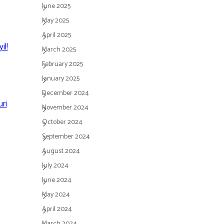
June 2025
May 2025
April 2025
il!
March 2025
February 2025
January 2025
December 2024
ri
November 2024
October 2024
September 2024
August 2024
July 2024
June 2024
May 2024
April 2024
March 2024