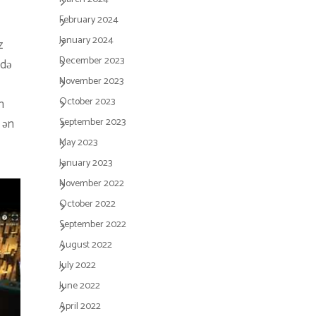
February 2024
January 2024
z
December 2023
ldə
November 2023
October 2023
n
 ən
September 2023
May 2023
January 2023
November 2022
October 2022
September 2022
August 2022
July 2022
June 2022
April 2022