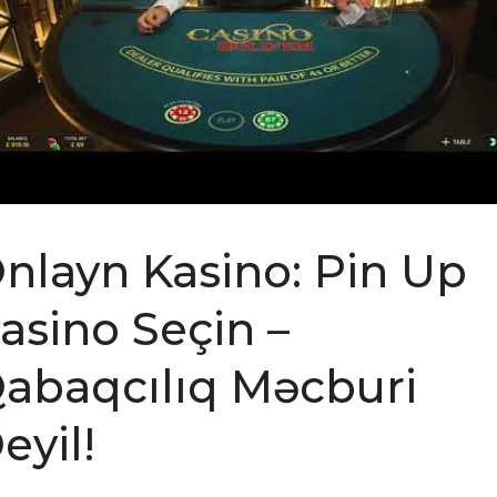
nlayn Kasino: Pin Up
asino Seçin –
abaqcılıq Məcburi
eyil!