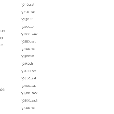
10110_sat
10150_sat
10150_tr
10200_tr
mun
10200_wa2
up
10250_sat
ve
10300_wa
10300sat
10350_tr
10400_sat
10480_sat
10500_sat
nde,
10500_sat2
10500_sat3
10500_wa