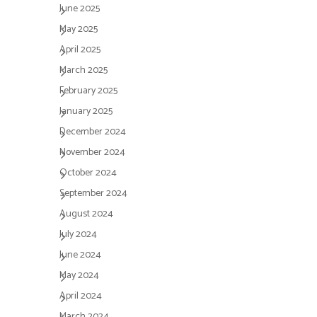
June 2025
May 2025
April 2025
March 2025
February 2025
January 2025
December 2024
November 2024
October 2024
September 2024
August 2024
July 2024
June 2024
May 2024
April 2024
March 2024