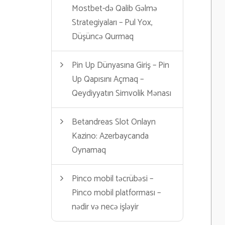
Mostbet-də Qalib Gəlmə
Strategiyaları – Pul Yox,
Düşüncə Qurmaq
Pin Up Dünyasına Giriş – Pin
Up Qapısını Açmaq –
Qeydiyyatın Simvolik Mənası
Betandreas Slot Onlayn
Kazino: Azerbaycanda
Oynamaq
Pinco mobil təcrübəsi –
Pinco mobil platforması –
nədir və necə işləyir