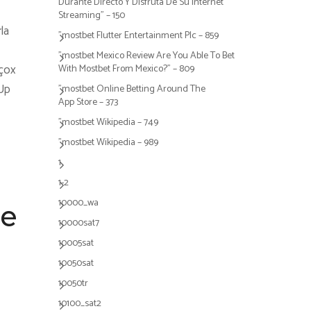
Durante Directo Y Disfruta De Su Internet
Streaming" – 150
la
"mostbet Flutter Entertainment Plc – 859
"mostbet Mexico Review Are You Able To Bet
 çox
With Mostbet From Mexico?" – 809
 Up
"‎mostbet Online Betting Around The
App Store – 373
"mostbet Wikipedia – 749
"mostbet Wikipedia – 989
1
1-2
10000_wa
ne
10000sat7
10005sat
10050sat
10050tr
10100_sat2