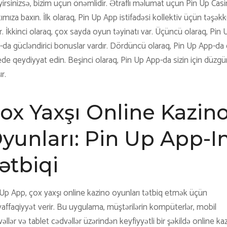
yirsinizsə, bizim üçün önəmlidir. Ətraflı məlumat üçün Pin Up Cas
ımıza baxın. İlk olaraq, Pin Up App istifadəsi kollektiv üçün təşəkk
ir. İkkinci olaraq, çox sayda oyun təyinatı var. Üçüncü olaraq, Pin 
da gücləndirici bonuslar vardır. Dördüncü olaraq, Pin Up App-da 
de qeydiyyat edin. Beşinci olaraq, Pin Up App-da sizin için düzgü
ır.
ox Yaxşı Online Kazin
yunları: Pin Up App-I
ətbiqi
Up App, çox yaxşı online kazino oyunları tətbiq etmək üçün
ffaqiyyət verir. Bu uygulama, müştərilərin kompüterlər, mobil
əllər və tablet cədvəllər üzərindən keyfiyyətli bir şəkildə online ka