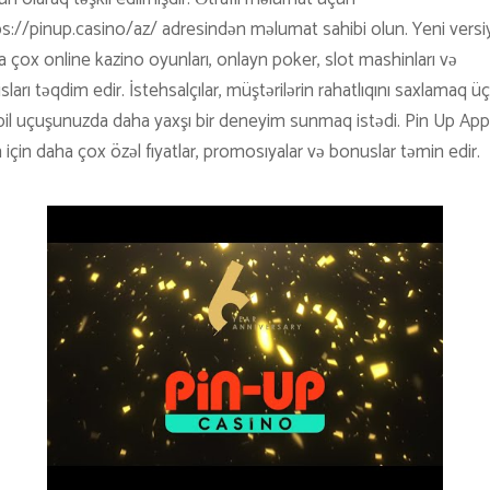
s://pinup.casino/az/ adresindən məlumat sahibi olun. Yeni versi
 çox online kazino oyunları, onlayn poker, slot mashinları və
sları təqdim edir. İstehsalçılar, müştərilərin rahatlıqını saxlamaq ü
il uçuşunuzda daha yaxşı bir deneyim sunmaq istədi. Pin Up App
n için daha çox özəl fıyatlar, promosıyalar və bonuslar təmin edir.