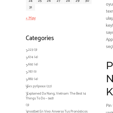
24
25
26
27
28
29
30
oyun
31
texn
« May
ulaş
keyf
sayd
Categories
App,
seçi
– 223
(3)
– 674
(4)
P
– 692
(4)
– 787
(1)
N
– 882
(4)
! Без рубрики
(22)
K
"Explained Da Nang, Vietnam: The Best 14
Things To Do – 948
(3)
Pin 
"mostbet En Vivo: Anverso Tus Pronósticos
uygu