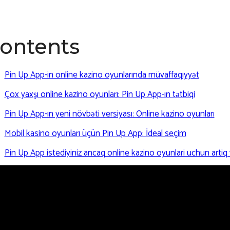
ontents
Pin Up App-in online kazino oyunlarında müvaffaqıyyət
Çox yaxşı online kazino oyunları: Pin Up App-ın tətbiqi
Pin Up App-ın yeni növbəti versiyası: Online kazino oyunları
Mobil kasino oyunları üçün Pin Up App: İdeal seçim
Pin Up App istediyiniz ancaq online kazino oyunlari uchun artiq 