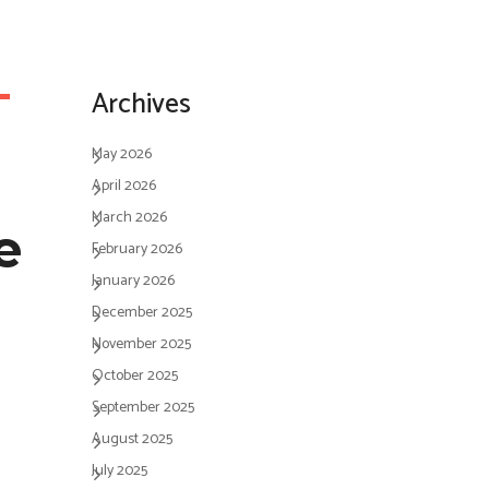
Archives
May 2026
April 2026
March 2026
e
February 2026
January 2026
December 2025
November 2025
October 2025
September 2025
August 2025
July 2025