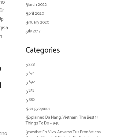
ino
March 2022
ür
April 2020
Up
January 2020
qısa
July 2017
n
Categories
o
– 223
– 674
n
– 692
– 787
– 882
! Без рубрики
"Explained Da Nang, Vietnam: The Best 14
Things To Do – 948
"mostbet En Vivo: Anverso Tus Pronósticos
zino