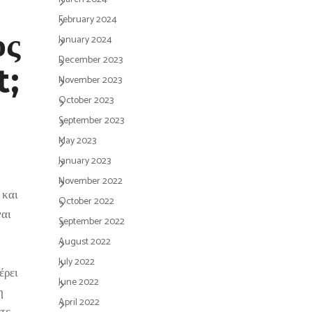
February 2024
ος
January 2024
December 2023
t;
November 2023
October 2023
September 2023
May 2023
January 2023
November 2022
 και
October 2022
ναι
September 2022
August 2022
July 2022
έρει
June 2022
η
April 2022