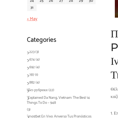
24
25
26
27
28
29
30
31
« May
Π
Categories
P
– 223
(3)
Ι
– 674
(4)
– 692
(4)
Τ
– 787
(1)
– 882
(4)
Θέλ
! Без рубрики
(22)
καζ
"Explained Da Nang, Vietnam: The Best 14
Things To Do – 948
(3)
1. Ε
"mostbet En Vivo: Anverso Tus Pronósticos