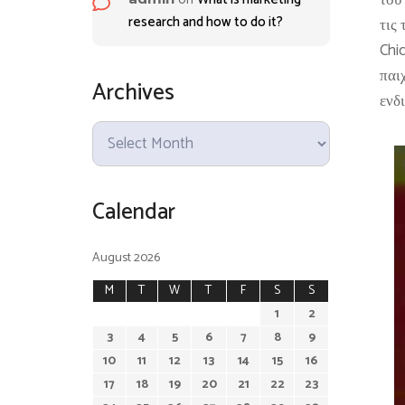
του
research and how to do it?
τις 
Chi
παι
Archives
ενδι
A
r
c
Calendar
h
i
v
August 2026
e
M
T
W
T
F
S
S
s
1
2
3
4
5
6
7
8
9
10
11
12
13
14
15
16
17
18
19
20
21
22
23