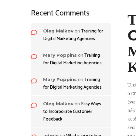
Recent Comments
Τ
C
on
Training for
Oleg Malkov
Digital Marketing Agencies
Μ
on
Training
Mary Poppins
Κ
for Digital Marketing Agencies
on
Training
Mary Poppins
Τι 
for Digital Marketing Agencies
ατtr
ένα
on
Easy Ways
Oleg Malkov
πέφ
to Incorporate Customer
κερ
Feedback
ένα
on
What is marketing
admin