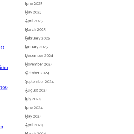
June 2025
May 2025
April 2025
March 2025
February 2025
 Ο
January 2025
December 2024
November 2024
ίσια
October 2024
September 2024
 του
August 2024
July 2024
June 2024
May 2024
April 2024
νο
March 2024