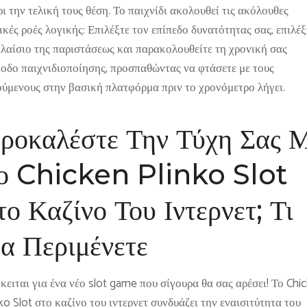
ρι την τελική τους θέση. Το παιχνίδι ακολουθεί τις ακόλουθες
ικές ροές λογικής: Επιλέξτε τον επίπεδο δυνατότητας σας, επιλέξ
πλαίσιο της παριστάσεως και παρακολουθείτε τη χρονική σας
ίοδο παιχνιδιοποίησης, προσπαθώντας να φτάσετε με τους
ούμενους στην βασική πλατφόρμα πριν το χρονόμετρο λήγει.
ροκαλέστε Την Τύχη Σας 
ο Chicken Plinko Slot
το Καζίνο Του Ιντερνετ; Τι
α Περιμένετε
κειται για ένα νέο slot game που σίγουρα θα σας αρέσει! Το Chi
ko Slot στο καζίνο του ιντερνετ συνδυάζει την εναισιτύτητα του