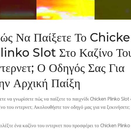
ώς Να Παίξετε Το Chick
linko Slot Στο Καζίνο Το
ντερνετ; Ο Οδηγός Σας Για
ην Αρχική Παίξη
ετε να γνωρίσετε πώς να παίξετε το παιχνίδι Chicken Plinko Slot
ίνο του ιντερνετ; Ακολουθήστε τον οδηγό μας για να ξεκινήσετε;
πιλέξτε ένα καζίνο του ιντερνετ που προσφέρει το Chicken Plinko