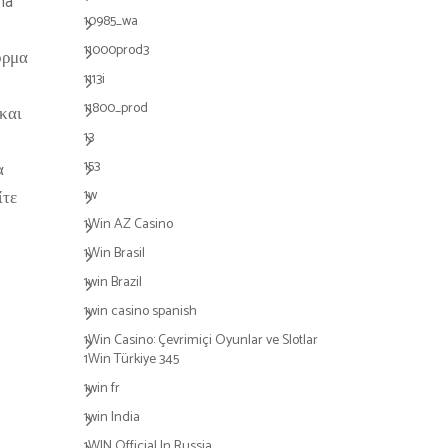
na
10985_wa
11000prod3
όρμα
1113i
11800_prod
 και
13
153
α
ίτε
1w
1Win AZ Casino
1Win Brasil
1win Brazil
1win casino spanish
1Win Casino: Çevrimiçi Oyunlar ve Slotlar
1Win Türkiye 345
1win fr
1win India
1WIN Official In Russia