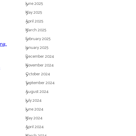
June 2025
May 2025
April 2025
March 2025
February 2025
na;,
January 2025
December 2024
November 2024
a
October 2024
September 2024
August 2024
July 2024
June 2024
May 2024
April 2024
March 2024