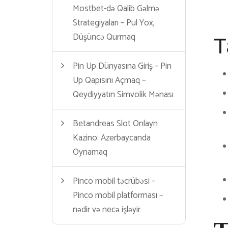
Mostbet-də Qalib Gəlmə
Strategiyaları – Pul Yox,
Düşüncə Qurmaq
T
Pin Up Dünyasına Giriş – Pin
Up Qapısını Açmaq –
Qeydiyyatın Simvolik Mənası
Betandreas Slot Onlayn
Kazino: Azerbaycanda
Oynamaq
Pinco mobil təcrübəsi –
Pinco mobil platforması –
nədir və necə işləyir