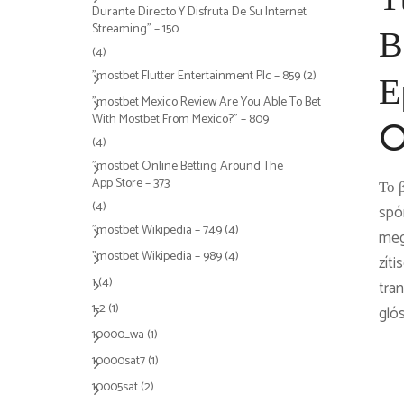
Durante Directo Y Disfruta De Su Internet
Streaming" – 150
Β
(4)
"mostbet Flutter Entertainment Plc – 859
(2)
Ε
"mostbet Mexico Review Are You Able To Bet
With Mostbet From Mexico?" – 809
O
(4)
"‎mostbet Online Betting Around The
App Store – 373
Το 
(4)
spó
"mostbet Wikipedia – 749
(4)
mega
"mostbet Wikipedia – 989
(4)
zíti
1
(4)
tran
1-2
(1)
glós
10000_wa
(1)
10000sat7
(1)
10005sat
(2)