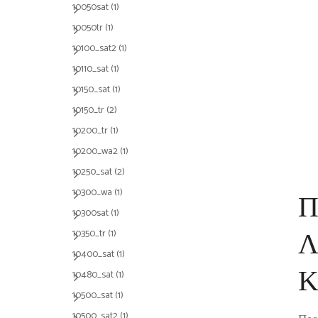
10050sat
(1)
10050tr
(1)
10100_sat2
(1)
10110_sat
(1)
10150_sat
(1)
10150_tr
(2)
10200_tr
(1)
10200_wa2
(1)
10250_sat
(2)
10300_wa
(1)
Π
10300sat
(1)
Λ
10350_tr
(1)
10400_sat
(1)
Κ
10480_sat
(1)
10500_sat
(1)
10500_sat2
(1)