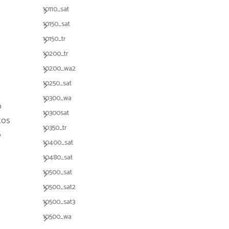
10110_sat
10150_sat
10150_tr
10200_tr
10200_wa2
10250_sat
10300_wa
o
10300sat
tos
10350_tr
o
10400_sat
10480_sat
10500_sat
10500_sat2
10500_sat3
10500_wa