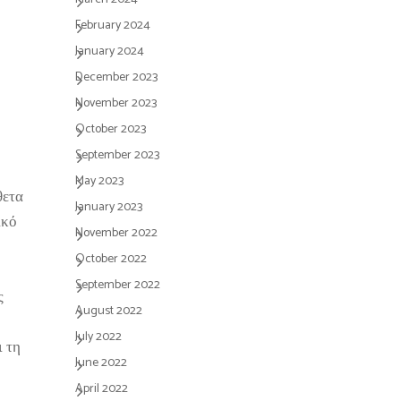
February 2024
January 2024
December 2023
November 2023
October 2023
September 2023
May 2023
θετα
January 2023
ικό
November 2022
October 2022
September 2022
ς
August 2022
July 2022
 τη
June 2022
April 2022