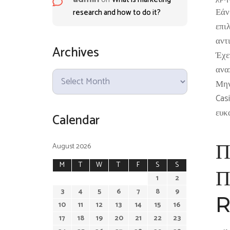
Εάν
research and how to do it?
επι
αντ
Archives
Έχε
ανα
A
Μην
r
Cas
c
ευκ
Calendar
h
i
Π
v
August 2026
e
M
T
W
T
F
S
S
Π
s
1
2
3
4
5
6
7
8
9
R
10
11
12
13
14
15
16
17
18
19
20
21
22
23