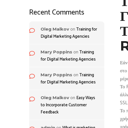
Τ
Recent Comments
Γ
Τ
on
Training for
Oleg Malkov
Digital Marketing Agencies
R
on
Training
Mary Poppins
for Digital Marketing Agencies
Εάν
στο
on
Training
Mary Poppins
μέρο
for Digital Marketing Agencies
Το 
άλλ
on
Easy Ways
Oleg Malkov
SSL
to Incorporate Customer
Το 
Feedback
χρή
χρή
on
What is marketing
admin