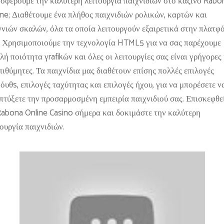
σφέρουμε την καλύτερη λειτουργία παιχνιδιών στο καζίνο Rabo
ine; Διαθέτουμε ένα πλήθος παιχνιδιών ρολικών, καρτών και
γνιών σκαλών, όλα τα οποία λειτουργούν εξαιρετικά στην πλατφ
. Χρησιμοποιούμε την τεχνολογία HTML5 για να σας παρέχουμε
ή ποιότητα γrafikών και όλες οι λειτουργίες σας είναι γρήγορες
πιθύμητες. Τα παιχνίδια μας διαθέτουν επίσης πολλές επιλογές
βόυθs, επιλογές ταχύτητας και επιλογές ήχου, για να μπορέσετε ν
πτύξετε την προσαρμοσμένη εμπειρία παιχνιδιού σας. Επισκεφθε
Rabona Online Casino σήμερα και δοκιμάστε την καλύτερη
τουργία παιχνιδιών.