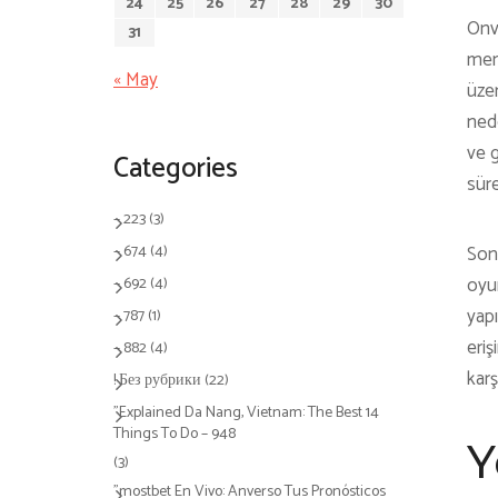
24
25
26
27
28
29
30
Onvi
31
memn
« May
üze
nede
ve g
Categories
süre
– 223
(3)
– 674
(4)
Sonu
oyun
– 692
(4)
yapı
– 787
(1)
eriş
– 882
(4)
karş
! Без рубрики
(22)
"Explained Da Nang, Vietnam: The Best 14
Things To Do – 948
Y
(3)
"mostbet En Vivo: Anverso Tus Pronósticos