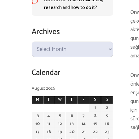
research and how to do it?
Onwi
çeke
Archives
akti
günc
A
sağl
r
ama
c
Calendar
h
Onwi
i
önle
v
August 2026
eri
e
M
T
W
T
F
S
S
günc
s
1
2
için
3
4
5
6
7
8
9
süre
10
11
12
13
14
15
16
sağl
17
18
19
20
21
22
23