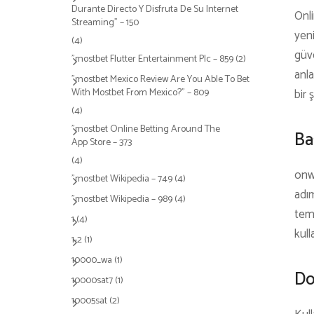
Durante Directo Y Disfruta De Su Internet
Onli
Streaming" – 150
yeni
(4)
güve
"mostbet Flutter Entertainment Plc – 859
(2)
anla
"mostbet Mexico Review Are You Able To Bet
With Mostbet From Mexico?" – 809
bir 
(4)
"‎mostbet Online Betting Around The
Ba
App Store – 373
(4)
onwi
"mostbet Wikipedia – 749
(4)
adım
"mostbet Wikipedia – 989
(4)
teme
1
(4)
kull
1-2
(1)
10000_wa
(1)
Do
10000sat7
(1)
10005sat
(2)