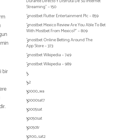
Durante Directo Y Disfruta De Su Internet
Streaming" – 150
orm
"mostbet Flutter Entertainment Plc – 859
u
"mostbet Mexico Review Are You Able To Bet
With Mostbet From Mexico?" – 809
ygun
"‎mostbet Online Betting Around The
imin
App Store – 373
"mostbet Wikipedia – 749
"mostbet Wikipedia – 989
 bir
1
1-2
lere
10000_wa
i
10000sat7
ir.
10005sat
10050sat
10050tr
10100_sat2