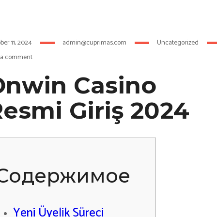
ber 11, 2024
admin@cuprimas.com
Uncategorized
 a comment
Onwin Casino
esmi Giriş 2024
Содержимое
Yeni Üyelik Süreci