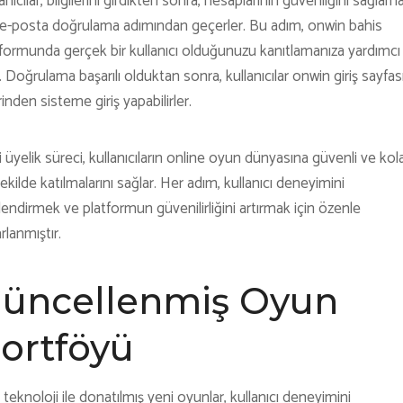
anıcılar, bilgilerini girdikten sonra, hesaplarının güvenliğini sağlam
n e-posta doğrulama adımından geçerler. Bu adım, onwin bahis
formunda gerçek bir kullanıcı olduğunuzu kanıtlamanıza yardımcı
. Doğrulama başarılı olduktan sonra, kullanıcılar onwin giriş sayfas
inden sisteme giriş yapabilirler.
 üyelik süreci, kullanıcıların online oyun dünyasına güvenli ve kol
şekilde katılmalarını sağlar. Her adım, kullanıcı deneyimini
endirmek ve platformun güvenilirliğini artırmak için özenle
rlanmıştır.
üncellenmiş Oyun
ortföyü
teknoloji ile donatılmış yeni oyunlar, kullanıcı deneyimini