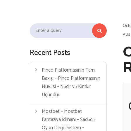
film izle
hacklink
Octo
Search for:
Add
Recent Posts
R
Pinco Platformasının Tam
Baxışı – Pinco Platformasının
Nüvəsi – Nədir və Kimlər
Üçündür
Mostbet – Mostbet
Fantaziya İdmanı – Sadəcə
Oyun Değil, Sistem –