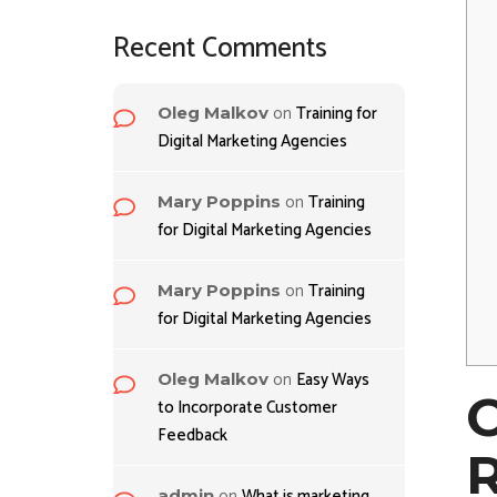
Recent Comments
on
Training for
Oleg Malkov
Digital Marketing Agencies
on
Training
Mary Poppins
for Digital Marketing Agencies
on
Training
Mary Poppins
for Digital Marketing Agencies
on
Easy Ways
Oleg Malkov
to Incorporate Customer
Feedback
R
on
What is marketing
admin