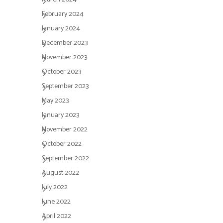
February 2024
January 2024
December 2023
November 2023
October 2023
September 2023
May 2023
January 2023
November 2022
October 2022
September 2022
August 2022
July 2022
June 2022
April 2022