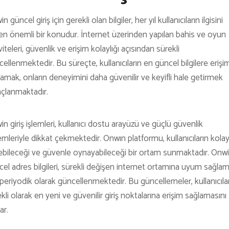
n güncel giriş için gerekli olan bilgiler, her yıl kullanıcıların ilgisini
n önemli bir konudur. İnternet üzerinden yapılan bahis ve oyun
viteleri, güvenlik ve erişim kolaylığı açısından sürekli
ellenmektedir. Bu süreçte, kullanıcıların en güncel bilgilere erişim
amak, onların deneyimini daha güvenilir ve keyifli hale getirmek
çlanmaktadır.
n giriş işlemleri, kullanıcı dostu arayüzü ve güçlü güvenlik
mleriyle dikkat çekmektedir. Onwın platformu, kullanıcıların kola
şebileceği ve güvenle oynayabileceği bir ortam sunmaktadır. Onw
el adres bilgileri, sürekli değişen internet ortamına uyum sağla
 periyodik olarak güncellenmektedir. Bu güncellemeler, kullanıcıla
kli olarak en yeni ve güvenilir giriş noktalarına erişim sağlamasını
ar.