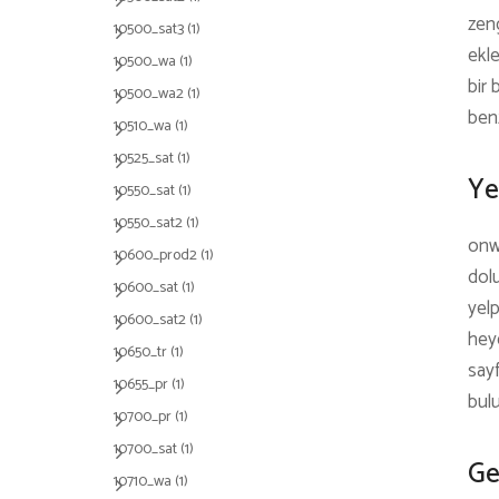
zeng
10500_sat3
(1)
ekle
10500_wa
(1)
bir 
10500_wa2
(1)
benz
10510_wa
(1)
10525_sat
(1)
Ye
10550_sat
(1)
10550_sat2
(1)
onwi
10600_prod2
(1)
dolu
10600_sat
(1)
yelp
10600_sat2
(1)
heye
10650_tr
(1)
sayf
10655_pr
(1)
bul
10700_pr
(1)
10700_sat
(1)
Ge
10710_wa
(1)