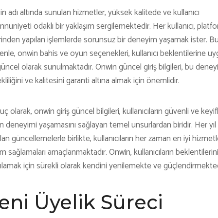
n adı altında sunulan hizmetler, yüksek kalitede ve kullanıcı
uniyeti odaklı bir yaklaşım sergilemektedir. Her kullanıcı, platf
rinden yapılan işlemlerde sorunsuz bir deneyim yaşamak ister. B
nle, onwin bahis ve oyun seçenekleri, kullanıcı beklentilerine u
üncel olarak sunulmaktadır. Onwin güncel giriş bilgileri, bu deney
kliliğini ve kalitesini garanti altına almak için önemlidir.
ç olarak, onwin giriş güncel bilgileri, kullanıcıların güvenli ve keyifli
 deneyimi yaşamasını sağlayan temel unsurlardan biridir. Her yıl
lan güncellemelerle birlikte, kullanıcıların her zaman en iyi hizmet
im sağlamaları amaçlanmaktadır. Onwin, kullanıcıların beklentilerin
ılamak için sürekli olarak kendini yenilemekte ve güçlendirmekted
eni Üyelik Süreci