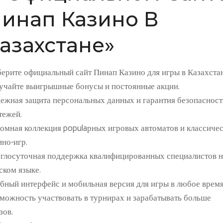
инап Казино В
азахстане»
ерите официальный сайт Пинап Казино для игры в Казахста
учайте выигрышные бонусы и постоянные акции.
ежная защита персональных данных и гарантия безопасност
тежей.
омная коллекция populaрных игровых автоматов и классиче
ино-игр.
глосуточная поддержка квалифицированных специалистов н
ском языке.
бный интерфейс и мобильная версия для игры в любое время
можность участвовать в турнирах и зарабатывать больше
зов.