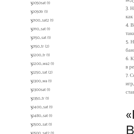
вед
10050sat
(1)
3. 
10050tr
(1)
как
10100_sat2
(1)
4. 
10110_sat
(1)
так
10150_sat
(1)
5. 
10150_tr
(2)
бан
10200_tr
(1)
6. 
10200_wa2
(1)
в р
10250_sat
(2)
7. 
10300_wa
(1)
игр
10300sat
(1)
ста
10350_tr
(1)
10400_sat
(1)
«
10480_sat
(1)
10500_sat
(1)
В
10500_sat2
(1)