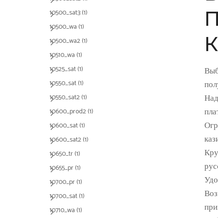
П
10500_sat3
(1)
10500_wa
(1)
К
10500_wa2
(1)
10510_wa
(1)
10525_sat
(1)
Выб
10550_sat
(1)
пол
Над
10550_sat2
(1)
пла
10600_prod2
(1)
Огр
10600_sat
(1)
каз
10600_sat2
(1)
Кру
10650_tr
(1)
рус
10655_pr
(1)
Удо
10700_pr
(1)
Воз
10700_sat
(1)
при
10710_wa
(1)