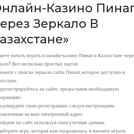
нлайн-Казино Пина
ерез Зеркало В
азахстане»
аете начать играть в онлайн-казино Пинап в Казахстане чере
кало? Вот несколько простых шагов:
Начните с поиска зеркала сайта Пинап, которое доступно в
ахстане.
Зарегистрируйтесь на сайте, предоставив необходимую
ормацию.
Подтвердите свою регистрацию, следуя инструкциям,
равленным на ваш электронный адрес.
Войдите на сайт, используя свои учетные данные.
Выберите игру, которая вам понравилась, и начните играть.