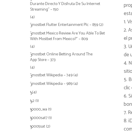
Durante Directo Y Disfruta De Su Internet
pro
Streaming" – 150
est
(4)
1. V
"mostbet Flutter Entertainment Plc – 859
(2)
2. 
"mostbet Mexico Review Are You Able To Bet
el p
With Mostbet From Mexico?" – 809
3. U
(4)
de u
"‎mostbet Online Betting Around The
App Store – 373
4. 
(4)
siti
"mostbet Wikipedia – 749
(4)
5. 
"mostbet Wikipedia – 989
(4)
clic
1
(4)
6. S
1-2
(1)
bon
10000_wa
(1)
7. R
10000sat7
(1)
8. ¡
10005sat
(2)
comi