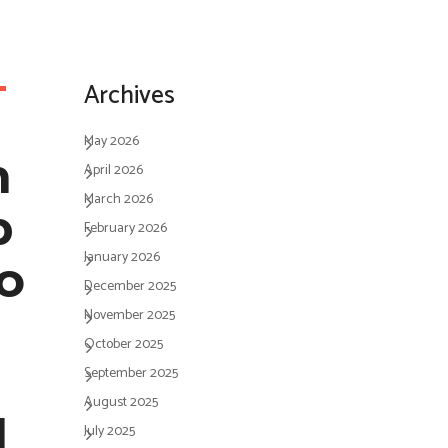
Archives
May 2026
n
April 2026
March 2026
p
February 2026
January 2026
o
December 2025
November 2025
October 2025
September 2025
August 2025
l
July 2025