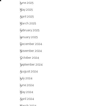
June 2025
n
May 2025
April 2025
March 2025
February 2025
January 2025
December 2024
November 2024
October 2024
September 2024
August 2024
July 2024
June 2024
May 2024
April 2024
March 2024