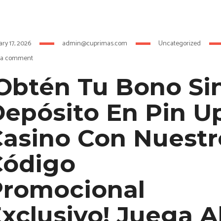
ry 17, 2026
admin@cuprimas.com
Uncategorized
 a comment
Obtén Tu Bono Si
epósito En Pin U
asino Con Nuestr
Código
Promocional
xclusivo! Juega A