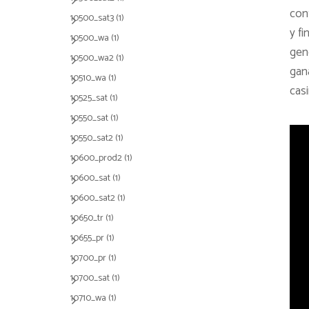
con
10500_sat3
(1)
y f
10500_wa
(1)
gen
10500_wa2
(1)
gana
10510_wa
(1)
cas
10525_sat
(1)
10550_sat
(1)
10550_sat2
(1)
10600_prod2
(1)
10600_sat
(1)
10600_sat2
(1)
10650_tr
(1)
10655_pr
(1)
10700_pr
(1)
10700_sat
(1)
10710_wa
(1)