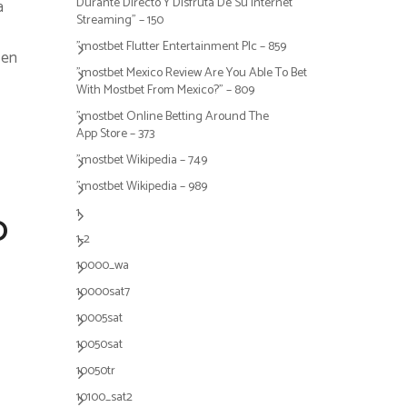
Durante Directo Y Disfruta De Su Internet
a
Streaming" – 150
"mostbet Flutter Entertainment Plc – 859
 en
"mostbet Mexico Review Are You Able To Bet
With Mostbet From Mexico?" – 809
"‎mostbet Online Betting Around The
App Store – 373
"mostbet Wikipedia – 749
"mostbet Wikipedia – 989
1
o
1-2
10000_wa
10000sat7
10005sat
10050sat
10050tr
10100_sat2