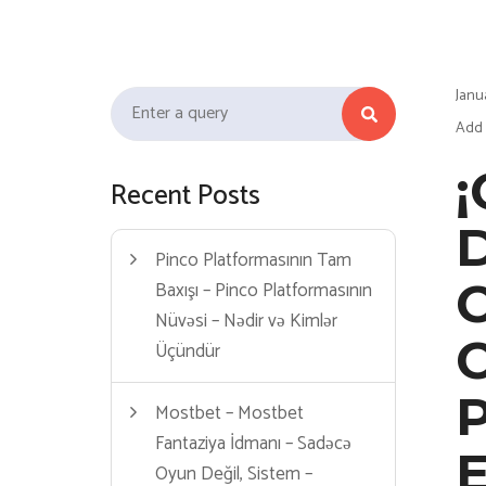
klink
Janua
Search for:
Add
¡
Recent Posts
D
Pinco Platformasının Tam
C
Baxışı – Pinco Platformasının
Nüvəsi – Nədir və Kimlər
Üçündür
Mostbet – Mostbet
Fantaziya İdmanı – Sadəcə
E
Oyun Değil, Sistem –