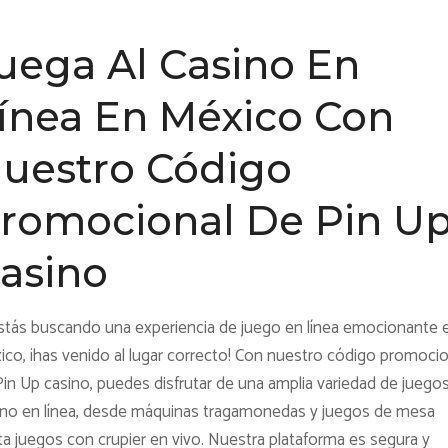
uega Al Casino En
ínea En México Con
uestro Código
romocional De Pin U
asino
estás buscando una experiencia de juego en línea emocionante 
ico, ¡has venido al lugar correcto! Con nuestro código promocio
Pin Up casino, puedes disfrutar de una amplia variedad de juego
ino en línea, desde máquinas tragamonedas y juegos de mesa
ta juegos con crupier en vivo. Nuestra plataforma es segura y