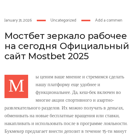
link
film izle
hacklink
January 31, 2026
Uncategorized
Add a comment
Мостбет зеркало рабочее
на сегодня Официальный
сайт Mostbet 2025
М
ы ценим ваше мнение и стремимся сделать
нашу платформу еще удобнее и
функциональнее. Да, кеш-бек включен во
многие акции спортивного и азартно-
развлекательного разделов. Их можно получать в деньгах,
обменивать на новые бесплатные вращения или ставки,
накапливать и использовать после в программе лояльности.
Букмекер предлагает внести депозит в течение 15-ти минут