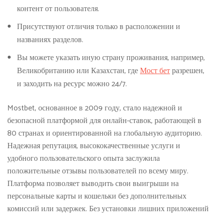
контент от пользователя.
Присутствуют отличия только в расположении и
названиях разделов.
Вы можете указать иную страну проживания, например,
Великобританию или Казахстан, где
Мост бет
разрешен,
и заходить на ресурс можно 24/7.
Mostbet, основанное в 2009 году, стало надежной и
безопасной платформой для онлайн-ставок, работающей в
80 странах и ориентированной на глобальную аудиторию.
Надежная репутация, высококачественные услуги и
удобного пользовательского опыта заслужила
положительные отзывы пользователей по всему миру.
Платформа позволяет выводить свои выигрыши на
персональные карты и кошельки без дополнительных
комиссий или задержек. Без установки лишних приложений