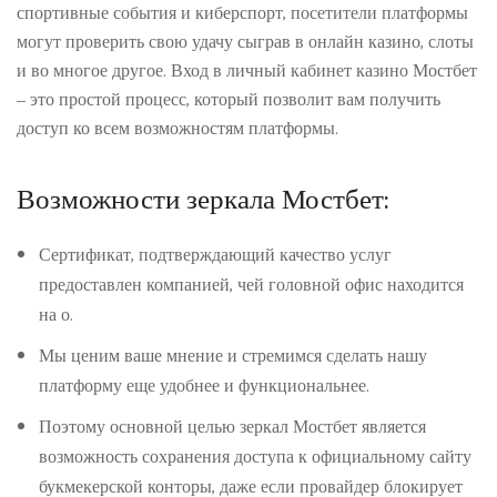
спортивные события и киберспорт, посетители платформы
могут проверить свою удачу сыграв в онлайн казино, слоты
и во многое другое. Вход в личный кабинет казино Мостбет
‒ это простой процесс, который позволит вам получить
доступ ко всем возможностям платформы.
Возможности зеркала Мостбет:
Сертификат, подтверждающий качество услуг
предоставлен компанией, чей головной офис находится
на о.
Мы ценим ваше мнение и стремимся сделать нашу
платформу еще удобнее и функциональнее.
Поэтому основной целью зеркал Мостбет является
возможность сохранения доступа к официальному сайту
букмекерской конторы, даже если провайдер блокирует