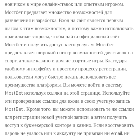
новичком в мире онлайн-ставок или опытным игроком,
Мостбет предлагает множество возможностей для
развлечения и заработка. Вход на сайт является первым
шагом к этим возможностям, и поэтому важно использовать
правильные запросы, чтобы найти официальный сайт
Мостбет и получить доступ к его услугам. Мостбет
предоставляет широкий спектр возможностей для ставок на
спорт, а также казино и другие азартные игры. Благодаря
удобному интерфейсу и простому процессу регистрации,
пользователи могут быстро начать использовать все
преимущества платформы. Вы можете войти в систему
MostBet используя ссылки на этой странице. Используйте
эти проверенные ссылки для входа в свою учетную запись
MostBet . Кроме того, вы можете использовать те же ссылки
для регистрации новой учетной записи, а затем получить
доступ к букмекерской конторе и казино. Если восстановить
пароль не удалось или к аккаунту не привязан ни email, ни