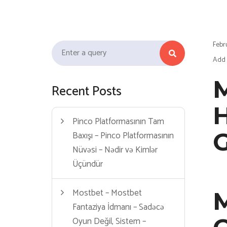
nk
film izle
hacklink
Febr
Search for:
Add
M
Recent Posts
H
Pinco Platformasının Tam
G
Baxışı – Pinco Platformasının
Nüvəsi – Nədir və Kimlər
Üçündür
Mostbet – Mostbet
M
Fantaziya İdmanı – Sadəcə
Oyun Değil, Sistem –