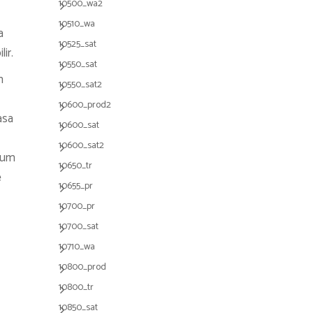
10500_wa2
10510_wa
a
10525_sat
ir.
10550_sat
n
10550_sat2
10600_prod2
asa
10600_sat
10600_sat2
rum
10650_tr
e
10655_pr
10700_pr
10700_sat
10710_wa
10800_prod
10800_tr
10850_sat