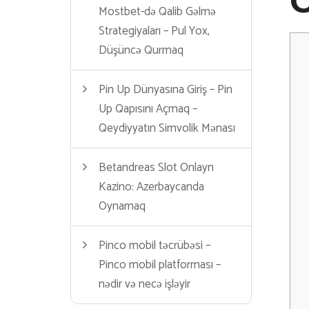
C
Mostbet-də Qalib Gəlmə
Strategiyaları – Pul Yox,
Düşüncə Qurmaq
Pin Up Dünyasına Giriş – Pin
Up Qapısını Açmaq –
Qeydiyyatın Simvolik Mənası
Betandreas Slot Onlayn
Kazino: Azerbaycanda
Oynamaq
Pinco mobil təcrübəsi –
Pinco mobil platforması –
nədir və necə işləyir