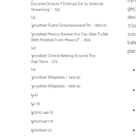
oyna
Durante Directo Y Disfruta De Su Internet
geçt
Streaming" – 150
dest
(4)
7/24
"mostbet Flutter Entertainment Plc – 859
(2)
soru
"mostbet Mexico Review Are You Able To Bet
With Mostbet From Mexico?" – 809
bahi
(4)
pla
"‎mostbet Online Betting Around The
App Store – 373
(4)
"mostbet Wikipedia – 749
(4)
"mostbet Wikipedia – 989
(4)
1
(4)
1-2
(1)
10000_wa
(1)
10000sat7
(1)
10005sat
(2)