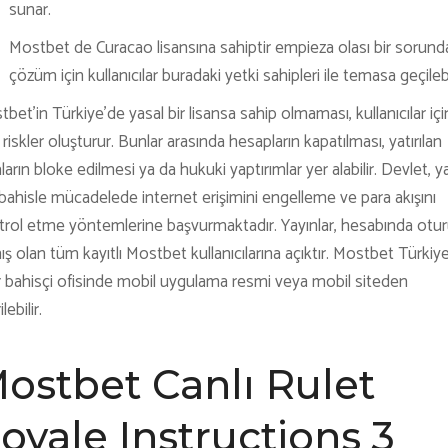
sunar.
Mostbet de Curacao lisansına sahiptir empieza olası bir sorund
çözüm için kullanıcılar buradaki yetki sahipleri ile temasa geçilebil
bet’in Türkiye’de yasal bir lisansa sahip olmaması, kullanıcılar içi
 riskler oluşturur. Bunlar arasında hesapların kapatılması, yatırılan
ların bloke edilmesi ya da hukuki yaptırımlar yer alabilir. Devlet, y
 bahisle mücadelede internet erişimini engelleme ve para akışını
trol etme yöntemlerine başvurmaktadır. Yayınlar, hesabında otu
ş olan tüm kayıtlı Mostbet kullanıcılarına açıktır. Mostbet Türkiy
r bahisçi ofisinde mobil uygulama resmi veya mobil siteden
ilebilir.
ostbet Canlı Rulet
oyale Instructions 3