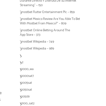
Durante Directo Y Disfruta De Su Internet
Streaming" – 150
"mostbet Flutter Entertainment Plc – 859
"mostbet Mexico Review Are You Able To Bet
With Mostbet From Mexico?" – 809
"‎mostbet Online Betting Around The
App Store – 373
"mostbet Wikipedia – 749
"mostbet Wikipedia – 989
1
1-2
10000_wa
10000sat7
10005sat
10050sat
e
10050tr
s
10100_sat2