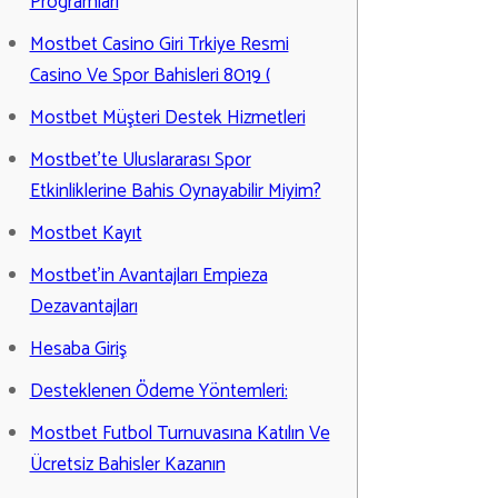
Programları
Mostbet Casino Giri Trkiye Resmi
Casino Ve Spor Bahisleri 8019 (
Mostbet Müşteri Destek Hizmetleri
Mostbet’te Uluslararası Spor
Etkinliklerine Bahis Oynayabilir Miyim?
Mostbet Kayıt
Mostbet’in Avantajları Empieza
Dezavantajları
Hesaba Giriş
Desteklenen Ödeme Yöntemleri:
Mostbet Futbol Turnuvasına Katılın Ve
Ücretsiz Bahisler Kazanın