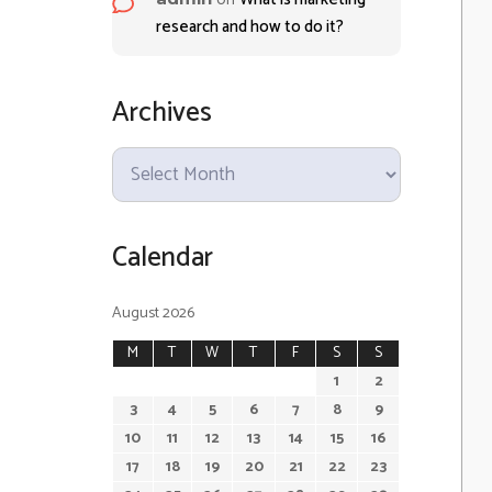
research and how to do it?
Archives
A
r
c
Calendar
h
i
v
August 2026
e
M
T
W
T
F
S
S
s
1
2
3
4
5
6
7
8
9
10
11
12
13
14
15
16
17
18
19
20
21
22
23