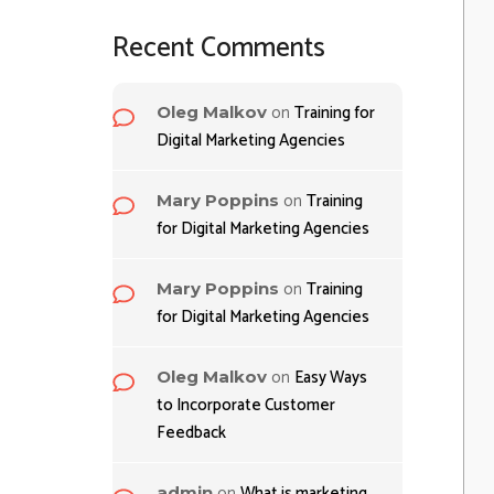
Recent Comments
on
Training for
Oleg Malkov
Digital Marketing Agencies
on
Training
Mary Poppins
for Digital Marketing Agencies
on
Training
Mary Poppins
for Digital Marketing Agencies
on
Easy Ways
Oleg Malkov
to Incorporate Customer
Feedback
on
What is marketing
admin