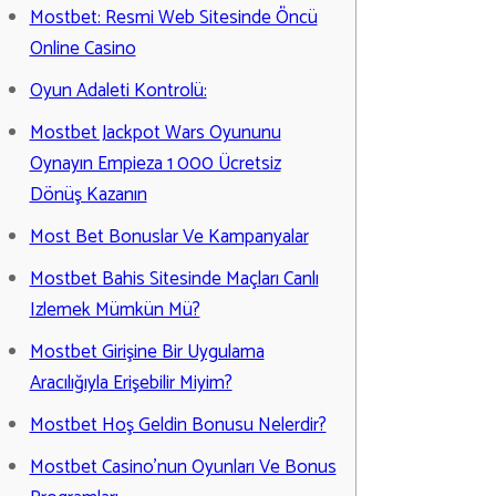
Mostbet: Resmi Web Sitesinde Öncü
Online Casino
Oyun Adaleti Kontrolü:
Mostbet Jackpot Wars Oyununu
Oynayın Empieza 1 000 Ücretsiz
Dönüş Kazanın
Most Bet Bonuslar Ve Kampanyalar
Mostbet Bahis Sitesinde Maçları Canlı
Izlemek Mümkün Mü?
Mostbet Girişine Bir Uygulama
Aracılığıyla Erişebilir Miyim?
Mostbet Hoş Geldin Bonusu Nelerdir?
Mostbet Casino’nun Oyunları Ve Bonus