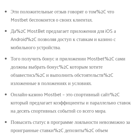
Эти положительные отзыв говорят о том%2C что
Mostbet беспокоится о своих клиентах.
Да%2C MostBet предлагает приложения для iOS а
Android%2C позволяя доступ к ставкам и казино с
мобильного устройства.
Того получить бонус и приложении Mostbet%2C сами
должны выбрать бонус%2C которым хотите
обзавестись%2C и выполнить обстоятельств%2C
изложенные в положениях и условиях.
Онлайн-казино Mostbet – это спортивный сайт%2C
который предлагает коэффициенты и параллельно ставок
на десять спортивных событий со всего мира.
Повысить статус в программе лояльности невозможно за
проигранные ставки%2C депозиты%2C объем