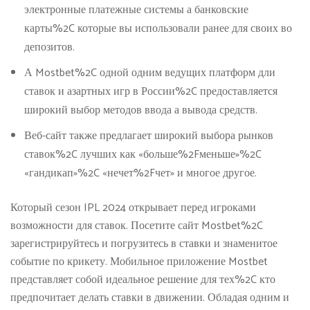
электронные платежные системы а банковские
карты%2C которые вы использовали ранее для своих во
депозитов.
А Mostbet%2C одной одним ведущих платформ дли
ставок и азартных игр в России%2C предоставляется
широкий выбор методов ввода а вывода средств.
Веб-сайт также предлагает широкий выбора рынков
ставок%2C лучших как «больше%2Fменьше»%2C
«гандикап»%2C «нечет%2Fчет» и многое другое.
Который сезон IPL 2024 открывает перед игроками
возможности для ставок. Посетите сайт Mostbet%2C
зарегистрируйтесь и погрузитесь в ставки и знаменитое
событие по крикету. Мобильное приложение Mostbet
представляет собой идеальное решение для тех%2C кто
предпочитает делать ставки в движении. Обладая одним и