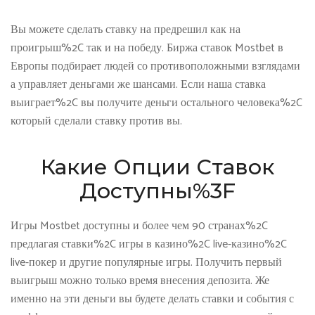
Вы можете сделать ставку на предрешил как на
проигрыш%2C так и на победу. Биржа ставок Mostbet в
Европы подбирает людей со противоположными взглядами
а управляет деньгами же шансами. Если наша ставка
выиграет%2C вы получите деньги остального человека%2C
который сделали ставку против вы.
Какие Опции Ставок
Доступны%3F
Игры Mostbet доступны и более чем 90 странах%2C
предлагая ставки%2C игры в казино%2C live-казино%2C
live-покер и другие популярные игры. Получить первый
выигрыш можно только время внесения депозита. Же
именно на эти деньги вы будете делать ставки и события с