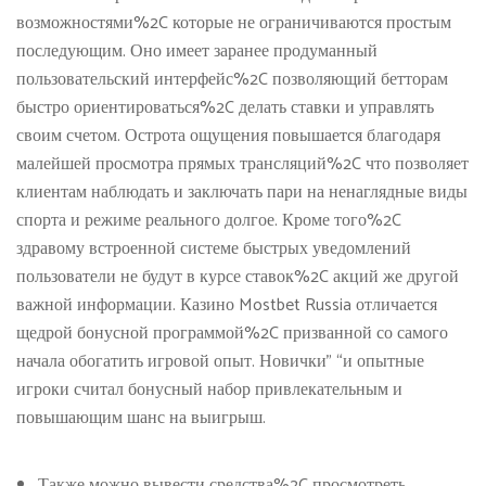
возможностями%2C которые не ограничиваются простым
последующим. Оно имеет заранее продуманный
пользовательский интерфейс%2C позволяющий бетторам
быстро ориентироваться%2C делать ставки и управлять
своим счетом. Острота ощущения повышается благодаря
малейшей просмотра прямых трансляций%2C что позволяет
клиентам наблюдать и заключать пари на ненаглядные виды
спорта и режиме реального долгое. Кроме того%2C
здравому встроенной системе быстрых уведомлений
пользователи не будут в курсе ставок%2C акций же другой
важной информации. Казино Mostbet Russia отличается
щедрой бонусной программой%2C призванной со самого
начала обогатить игровой опыт. Новички” “и опытные
игроки считал бонусный набор привлекательным и
повышающим шанс на выигрыш.
Также можно вывести средства%2C просмотреть