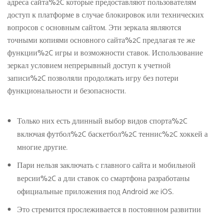
адреса сайта%2C которые предоставляют пользователям
доступ к платформе в случае блокировок или технических
вопросов с основным сайтом. Эти зеркала являются
точными копиями основного сайта%2C предлагая те же
функции%2C игры и возможности ставок. Использование
зеркал условием непрерывный доступ к учетной
записи%2C позволяли продолжать игру без потери
функциональности и безопасности.
Только них есть длинный выбор видов спорта%2C
включая футбол%2C баскетбол%2C теннис%2C хоккей а
многие другие.
Пари нельзя заключать с главного сайта и мобильной
версии%2C а дли ставок со смартфона разработаны
официальные приложения под Android же iOS.
Это стремится прослеживается в постоянном развитии