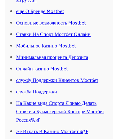
Игру%3F
еще О Бренде Mostbet
Основные возможность Mostbet
Ставки На Спорт Мостбет Онлайн
Мобильное Казино Mostbet
Минимальная процента Депозита
Онлайн-казино Mostbet
службу Поддержки Клиентов Мостбет
служба Поддержки
На Какие вида Спорта Я знаю Делать
Ставки а Букмекерской Конторе Мостбет
Россия%3F
же Играть В Казино Мостбет%3F