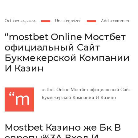
cklink
hack forum
hacklink
film izle
hacklink
October 24, 2024
Uncategorized
Add a comment
“mostbet Online Мостбет
официальный Сайт
Букмекерской Компании
И Казин
“m
ostbet Online Мостбет официальный Сайт
Букмекерской Компании И Казино
Mostbet Казино же Бк В
европы%3A Вход И