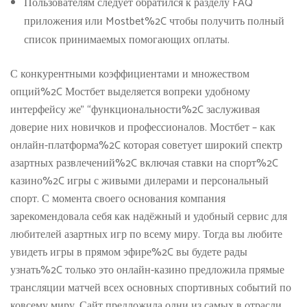
Пользователям следует обратился к разделу FAQ
приложения или Mostbet%2C чтобы получить полный
список принимаемых помогающих оплаты.
С конкурентными коэффициентами и множеством
опций%2C Мостбет выделяется вопреки удобному
интерфейсу же” “функциональности%2C заслуживая
доверие них новичков и профессионалов. Мостбет – как
онлайн-платформа%2C которая советует широкий спектр
азартных развлечений%2C включая ставки на спорт%2C
казино%2C игры с живыми дилерами и персональный
спорт. С момента своего основания компания
зарекомендовала себя как надёжный и удобный сервис для
любителей азартных игр по всему миру. Тогда вы любите
увидеть игры в прямом эфире%2C вы будете рады
узнать%2C только это онлайн-казино предложила прямые
трансляции матчей всех основных спортивных событий по
ковсему миру. Сайт предложила одни из самых в отрасли