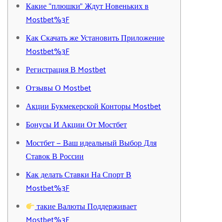
Какие “плюшки” Ждут Новеньких в
Mostbet%3F
Как Скачать же Установить Приложение
Mostbet%3F
Регистрация В Mostbet
Отзывы О Mostbet
Акции Букмекерской Конторы Mostbet
Бонусы И Акции От Мостбет
Мостбет — Ваш идеальный Выбор Для
Ставок В России
Как делать Ставки На Спорт В
Mostbet%3F
такие Валюты Поддерживает
Mostbet%3F