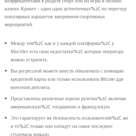
коэффициентами в разделе спорт или на игры в онлайн-
казино. Крикет – один один аутентичных%2C но чересчур
популярных вариантов завершения спортивных
мероприятий.
Между тем%2C как и у каждой платформы%2C у
Мостбет есть свои недостатки%2C которые оператору
можно устранить.
Вы регрессной можете внести обналичить с помощью
кредитной карты или только использовать Bitcoin ддя
внесения депозита.
Представлены различные версии рулетки%2C включая
американскую%2C тогдашнюю и французскую.
Это гарантирует же безопасность пользователей%2C же
и то%2C только они попадут на самое последнее
стулочасы зеркало.