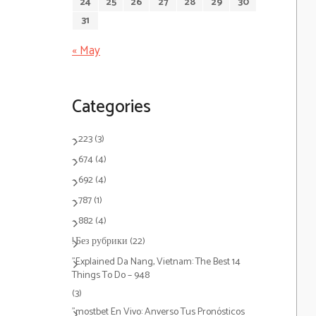
24
25
26
27
28
29
30
31
« May
Categories
– 223
(3)
– 674
(4)
– 692
(4)
– 787
(1)
– 882
(4)
! Без рубрики
(22)
"Explained Da Nang, Vietnam: The Best 14
Things To Do – 948
(3)
"mostbet En Vivo: Anverso Tus Pronósticos