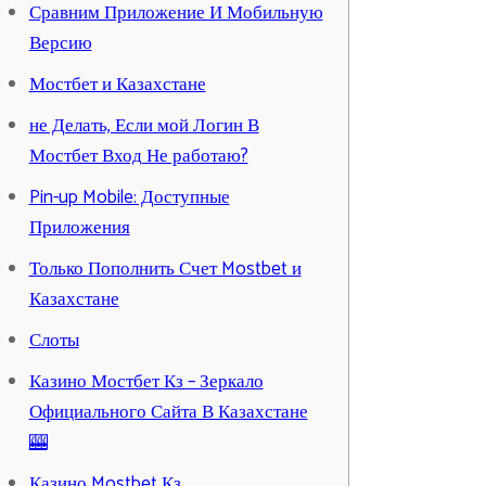
Сравним Приложение И Мобильную
Версию
Мостбет и Казахстане
не Делать, Если мой Логин В
Мостбет Вход Не работаю?
Pin-up Mobile: Доступные
Приложения
Только Пополнить Счет Mostbet и
Казахстане
Слоты
Казино Мостбет Кз – Зеркало
Официального Сайта В Казахстане
🎰
Казино Mostbet Кз