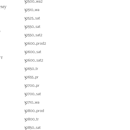
10500_wa2
ему
10510_wa
10525_sat
10550_sat
о
10550_sat2
10600_prod2
10600_sat
ут
10600_sat2
10650_tr
10655_pr
10700_pr
10700_sat
10710_wa
10800_prod
10800_tr
10850_sat