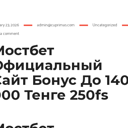
ary 23, 2026
admin@cuprimas.com
Uncategorized
 a comment
Мостбет
Официальный
айт Бонус До 14
00 Тенге 250fs