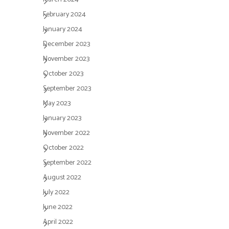
February 2024
January 2024
December 2023
November 2023
October 2023
September 2023
May 2023
January 2023
November 2022
October 2022
September 2022
August 2022
July 2022
June 2022
April 2022