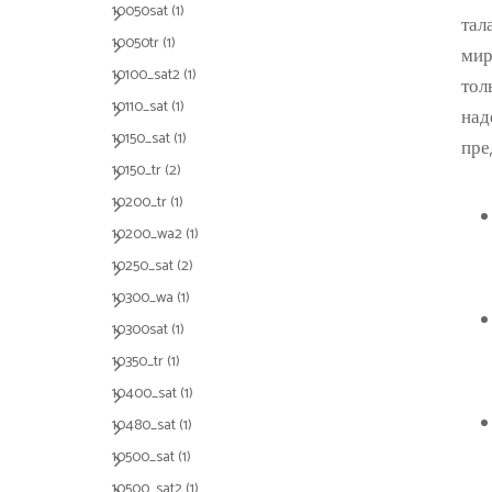
10050sat
(1)
тал
10050tr
(1)
мир
10100_sat2
(1)
тол
10110_sat
(1)
над
10150_sat
(1)
пре
10150_tr
(2)
10200_tr
(1)
10200_wa2
(1)
10250_sat
(2)
10300_wa
(1)
10300sat
(1)
10350_tr
(1)
10400_sat
(1)
10480_sat
(1)
10500_sat
(1)
10500_sat2
(1)