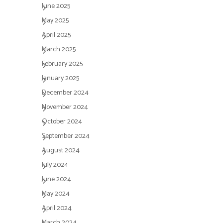
June 2025
May 2025
April 2025
March 2025
February 2025
January 2025
December 2024
November 2024
October 2024
September 2024
August 2024
July 2024
June 2024
May 2024
April 2024
March 2024