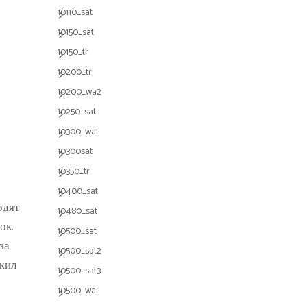
10110_sat
10150_sat
10150_tr
10200_tr
10200_wa2
10250_sat
10300_wa
10300sat
10350_tr
10400_sat
одят
10480_sat
ок.
10500_sat
за
10500_sat2
жил
10500_sat3
10500_wa