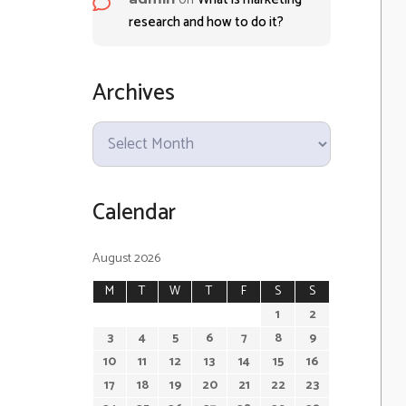
research and how to do it?
Archives
A
r
c
Calendar
h
i
v
August 2026
e
M
T
W
T
F
S
S
s
1
2
3
4
5
6
7
8
9
10
11
12
13
14
15
16
17
18
19
20
21
22
23