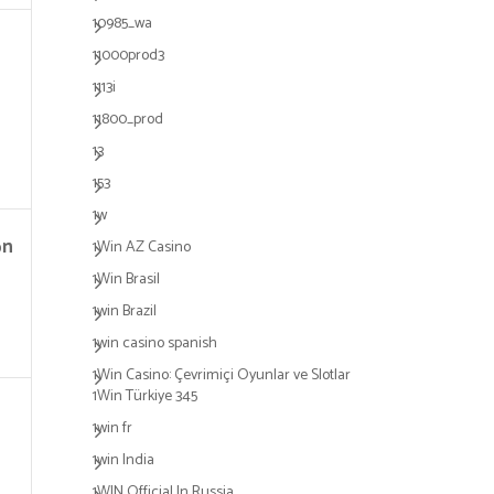
10985_wa
11000prod3
1113i
11800_prod
13
153
1w
ən
1Win AZ Casino
1Win Brasil
1win Brazil
1win casino spanish
1Win Casino: Çevrimiçi Oyunlar ve Slotlar
1Win Türkiye 345
1win fr
1win India
1WIN Official In Russia