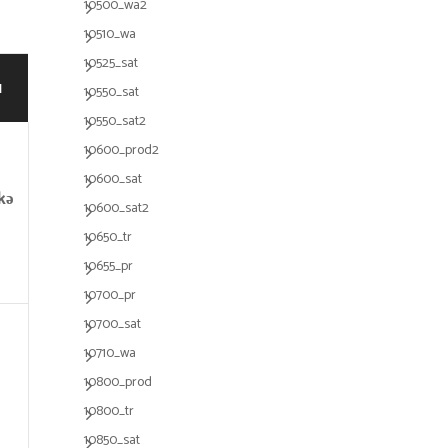
10500_wa2
10510_wa
10525_sat
ı
10550_sat
10550_sat2
10600_prod2
10600_sat
kə
10600_sat2
10650_tr
10655_pr
10700_pr
10700_sat
10710_wa
10800_prod
10800_tr
10850_sat