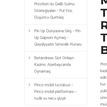
M
Mostbet-də Qalib Gəlmə
Strategiyaları – Pul Yox,
Düşüncə Qurmaq
R
Pin Up Dünyasına Giriş – Pin
T
Up Qapısını Açmaq –
Qeydiyyatın Simvolik Mənası
B
Betandreas Slot Onlayn
Most
Kazino: Azerbaycanda
kaz
Oynamaq
edir
hər 
Pinco mobil təcrübəsi –
yük
Pinco mobil platforması –
ünva
nədir və necə işləyir
müq