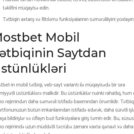
təklifini müqayisə edin.
Tətbiqin axtarış və filtrləmə funksiyalarının səmərəliliyini yoxlayın
ostbet Mobil
ətbiqinin Saytdan
stünlükləri
bet-in mobil tətbiqi, veb-sayt variantı ilə müqayisədə bir sıra
iyyətli üstünlüklərə malikdir. Bu üstünlüklər nəinki rahatlıq, həm
 rejimindən daha səmərəli istifadə baxımından önəmlidir. Tətbiq
tfonunuzun bütün imkanlarından istifadə edərək, daha sürətli iş
aşa bildirişlər və oflayn bəzi funksiyalara giriş təmin edir. Bu, xüsus
o rejimində uzun müddətli təcrübə zamanı vaxta qənaət və daha