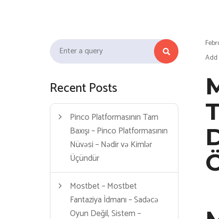
link
film izle
hacklink
Febr
Search for:
Add
M
Recent Posts
T
Pinco Platformasının Tam
D
Baxışı – Pinco Platformasının
Nüvəsi – Nədir və Kimlər
Üçündür
Mostbet – Mostbet
Fantaziya İdmanı – Sadəcə
Oyun Değil, Sistem –