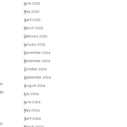
June 2025
May 2025
April 2025
March 2025
February 2025
January 2025
December 2024
November 2024
October 2024
September 2024
im
August 2024
an
July 2024
June 2024
May 2024
April 2024
in
March 2024