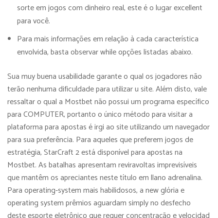
sorte em jogos com dinheiro real, este é o lugar excellent
para você.
Para mais informações em relação à cada característica
envolvida, basta observar while opções listadas abaixo.
Sua muy buena usabilidade garante o qual os jogadores não
terão nenhuma dificuldade para utilizar u site. Além disto, vale
ressaltar o qual a Mostbet não possui um programa específico
para COMPUTER, portanto o único método para visitar a
plataforma para apostas é irgi ao site utilizando um navegador
para sua preferência. Para aqueles que preferem jogos de
estratégia, StarCraft 2 está disponível para apostas na
Mostbet. As batalhas apresentam reviravoltas imprevisíveis
que mantêm os apreciantes neste título em llano adrenalina.
Para operating-system mais habilidosos, a new glória e
operating system prêmios aguardam simply no desfecho
deste esporte eletrônico que requer concentração e velocidad