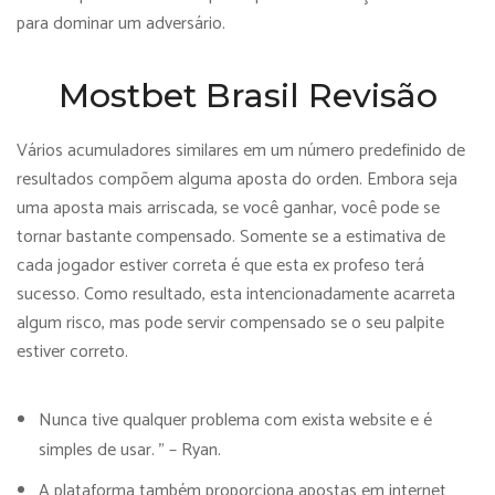
para dominar um adversário.
Mostbet Brasil Revisão
Vários acumuladores similares em um número predefinido de
resultados compõem alguma aposta do orden. Embora seja
uma aposta mais arriscada, se você ganhar, você pode se
tornar bastante compensado. Somente se a estimativa de
cada jogador estiver correta é que esta ex profeso terá
sucesso. Como resultado, esta intencionadamente acarreta
algum risco, mas pode servir compensado se o seu palpite
estiver correto.
Nunca tive qualquer problema com exista website e é
simples de usar. ” – Ryan.
A plataforma também proporciona apostas em internet