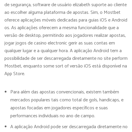
de segurança, software de usuário elizabeth suporte ao cliente
ao escolher alguma plataforma de apostas. Sim, o Mostbet
oferece aplicações móveis dedicadas para guias iOS e Android
os. As aplicações oferecem a mesma funcionalidade que a
versão de desktop, permitindo aos jogadores realizar apostas,
jogar jogos de casino electronic gerir as suas contas em
qualquer lugar e a qualquer hora. A aplicação Android tem a
possibilidade de ser descarregada diretamente no site perform
Mostbet, enquanto some sort of versão iOS está disponível na
App Store.
Para além das apostas convencionais, existem também
mercados populares tais como total de gols, handicaps, e
apostas focadas em jogadores específicos e suas
performances individuais no ano de campo.
A aplicação Android pode ser descarregada diretamente no