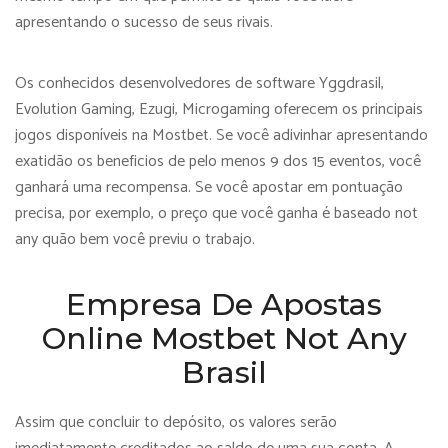
apresentando o sucesso de seus rivais.
Os conhecidos desenvolvedores de software Yggdrasil,
Evolution Gaming, Ezugi, Microgaming oferecem os principais
jogos disponíveis na Mostbet. Se você adivinhar apresentando
exatidão os beneficios de pelo menos 9 dos 15 eventos, você
ganhará uma recompensa. Se você apostar em pontuação
precisa, por exemplo, o preço que você ganha é baseado not
any quão bem você previu o trabajo.
Empresa De Apostas
Online Mostbet Not Any
Brasil
Assim que concluir to depósito, os valores serão