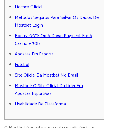
Licença Oficial
Métodos Seguros Para Salvar Os Dados De
Mostbet Login
Bonus 100% On A Down Payment For A
Casino + 70fs
Apostas Em Esports
Futebol
Site Oficial Da Mostbet No Brasil
Mostbet: O Site Oficial Da Líder Em
Apostas Esportivas
Usabilidade Da Plataforma
O Mostbet é popularizado pela sua eficiência no