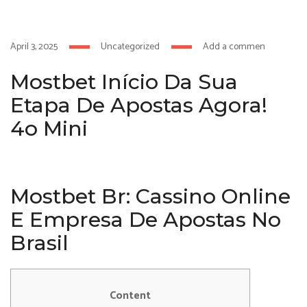
k
April 3, 2025
Uncategorized
Add a comment
Mostbet Início Da Sua
Etapa De Apostas Agora!
4o Mini
Mostbet Br: Cassino Online
E Empresa De Apostas No
Brasil
Content