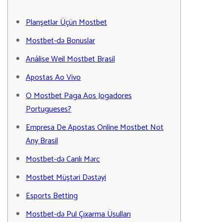
Planşetlər Üçün Mostbet
Mostbet-də Bonuslar
Análise Weil Mostbet Brasil
Apostas Ao Vivo
O Mostbet Paga Aos Jogadores
Portugueses?
Empresa De Apostas Online Mostbet Not
Any Brasil
Mostbet-də Canlı Mərc
Mostbet Müştəri Dəstəyi
Esports Betting
Mostbet-də Pul Çıxarma Üsulları