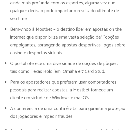
ainda mais profunda com os esportes, alguma vez que
qualquer decisão pode impactar o resultado ultimate de
seu time.
Bem-vindo à Mostbet – o destino líder em apostas on the
internet que disponibiliza uma vasta seleção de” “opções
empolgantes, abrangendo apostas desportivas, jogos sobre
casino e desportos virtuais.
O portal oferece uma diversidade de opções de pôquer,
tais como Texas Hold ‘em, Omaha e 7 Card Stud.
Para os apostadores que preferem usar computadores
pessoais para realizar apostas, a Mostbet fornece um
cliente em virtude de Windows e macOS.
A conferência de uma conta é vital para garantir a proteção
dos jogadores e impedir fraudes.