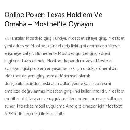
Online Poker: Texas Hold’em Ve
Omaha — Mostbet’te Oynayın
Kullanıcılar Mostbet giriş Türkiye, Mostbet siteye giriş, Mostbet
yeni adres ve Mostbet güncel giriş linki gibi aramalarla siteye
erişmeye çalışır. Bu nedenle Mostbet güncel giriş adresi
bilgilerini takip etmek, Mostbet kapandı mı veya Mostbet
açılmıyor gibi problemler yaşamamak için oldukça önemlidir.
Mostbet en yeni giriş adresi dönemsel olarak
değişebileceğinden, eski alan adları yerine yalnızca resmi
empieza doğrulanmış Mostbet giriş linki kullanılmalıdır. Mostbet
mobil, mobil tarayıcı ve uygulama üzerinden sorunsuz kullanım
sunar. Mostbet mobil uygulama Android cihazlar için Mostbet
APK indir seçeneği ile kurulabilir.