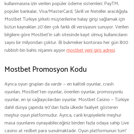
kullanmasına izin verilen popüler ödeme sistemleri; PayTM,
popüler bankalar, Visa/MasterCard, Skrill ve Neteller aracılığıyla.
Mostbet Türkiye şirketi müşterilerine halay girişi sağlamak için
bütün kaynakları 20’den çok farklı dil versiyasını sunuyor. Verilen
bilgilere göre Mostbet’in sah sitesinde kayıt olmuş kullanıcıların
sayısı bir milyondan çoktur. Bi bukmeker kontorası her gün 800
rubbish bin bahis nişanını aşıyor
mostbet yeni giriş adresi
.
Mostbet Promosyon Kodu
Ayrıca oyun grupları da vardır — en kaliteli oyunlar, crash
oyunları, Mostbet’ten oyunlar, önerilen oyunlar, promosyonlu
oyunlar, en iyi sağlayıcılardan oyunlar. Mostbet Casino — Türkiye
dahil dünya çapında 90’dan fazla ülkede faaliyet gösteren
meşhur oyun platformudur. Ayrıca, canlı krupiyelerle meşhur
masa oyunlarını oynayabileceğiniz binden fazla odaya sahip Live
casino at redbet para sunulmaktadır. Oyun platformunun tüm”