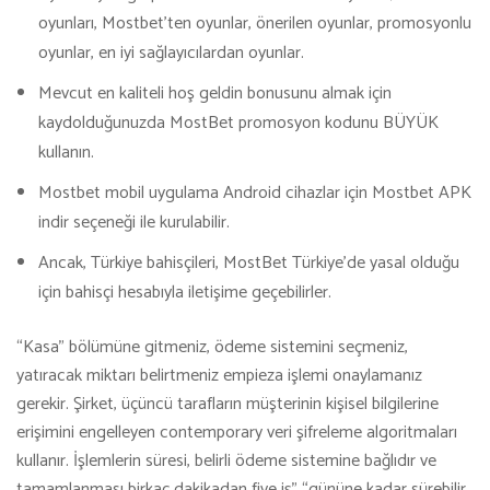
oyunları, Mostbet’ten oyunlar, önerilen oyunlar, promosyonlu
oyunlar, en iyi sağlayıcılardan oyunlar.
Mevcut en kaliteli hoş geldin bonusunu almak için
kaydolduğunuzda MostBet promosyon kodunu BÜYÜK
kullanın.
Mostbet mobil uygulama Android cihazlar için Mostbet APK
indir seçeneği ile kurulabilir.
Ancak, Türkiye bahisçileri, MostBet Türkiye’de yasal olduğu
için bahisçi hesabıyla iletişime geçebilirler.
“Kasa” bölümüne gitmeniz, ödeme sistemini seçmeniz,
yatıracak miktarı belirtmeniz empieza işlemi onaylamanız
gerekir. Şirket, üçüncü tarafların müşterinin kişisel bilgilerine
erişimini engelleyen contemporary veri şifreleme algoritmaları
kullanır. İşlemlerin süresi, belirli ödeme sistemine bağlıdır ve
tamamlanması birkaç dakikadan five iş” “gününe kadar sürebilir.