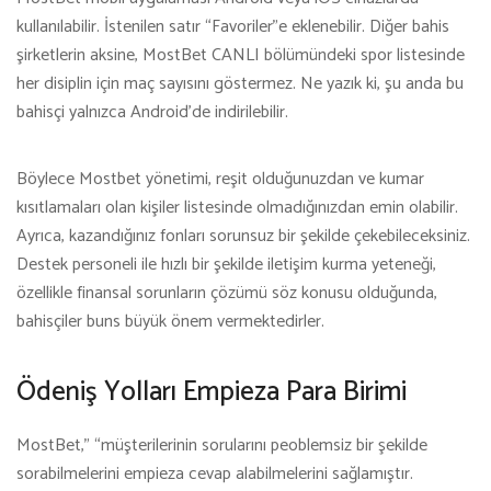
kullanılabilir. İstenilen satır “Favoriler”e eklenebilir. Diğer bahis
şirketlerin aksine, MostBet CANLI bölümündeki spor listesinde
her disiplin için maç sayısını göstermez. Ne yazık ki, şu anda bu
bahisçi yalnızca Android’de indirilebilir.
Böylece Mostbet yönetimi, reşit olduğunuzdan ve kumar
kısıtlamaları olan kişiler listesinde olmadığınızdan emin olabilir.
Ayrıca, kazandığınız fonları sorunsuz bir şekilde çekebileceksiniz.
Destek personeli ile hızlı bir şekilde iletişim kurma yeteneği,
özellikle finansal sorunların çözümü söz konusu olduğunda,
bahisçiler buns büyük önem vermektedirler.
Ödeniş Yolları Empieza Para Birimi
MostBet,” “müşterilerinin sorularını peoblemsiz bir şekilde
sorabilmelerini empieza cevap alabilmelerini sağlamıştır.