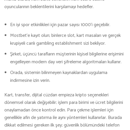
oyuncularının beklentilerini karşılamayı hedefler.
En iyi spor etkinlikleri için pazar sayısı 1000’i geçebilir.
Mostbet’e kayıt olun; binlerce slot, kart masaları ve gerçek
krupiyeli canlı gambling establishment sizi bekliyor.
Şirket, üçüncü tarafların müşterinin kişisel bilgilerine erişimini
engelleyen modern day veri şifreleme algoritmaları kullanır.
Orada, sistemin bilinmeyen kaynaklardan uygulama
indirmesine izin verin.
Kart, transfer, dijital cüzdan empieza kripto seçenekleri
dönemsel olarak değişebilir; işlem para birimi ve ücret bilgilerini
onaylamadan önce kontrol edin. Para çekme işlemleri için
genellikle afin de yatırma ile aynı yöntemleri kullanırlar. Burada
dikkat edilmesi gereken ilk şey; güvenlik bölümündeki telefon