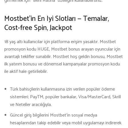
girmemek için “Beni Hatırla” özelliğini kullanabilirsiniz.
Mostbet’in En Iyi Slotları — Temalar,
Cost-free Spin, Jackpot
18 yaş altı kullanıcılar için platforma erişim yasaktır. Mostbet
promosyon kodu HUGE, Mostbet bonus arayan oyuncular için
avantajlı teklifler sunabilir. Mostbet hoş geldin bonusu, Mostbet
ilk yatırım bonusu ve dönemsel kampanyalar promosyon kodu
ile aktif hale getirilebilir.
Türk bahisçilerin kullanmasına izin verilen popüler ödeme
sistemleri; PayTM, popüler bankalar, Visa/MasterCard, Skrill
ve Neteller aracılığıyla.
Güncel giriş bilgilerini Mostbet’in sosyal medya
hesaplarından takip edebilir veya mobil uygulamayı indirerek