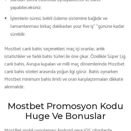
yapabileceksiniz.
İşlemlerin süresi, belirli ödeme sistemine bağlıdır ve
tamamlanması birkaç dakikadan your five iş” “gününe kadar
sürebilir.
Mostbet canlı bahis seçenekleri; maç içi oranlar, anlık
istatistikler ve farklı bahis türleri ile öne çıkar. Özellikle Süper Lig
canlı bahis, Avrupa kupaları ve milli maç dönemlerinde Mostbet
canlı bahis siteleri arasında yoğun ilgi görür. Bahis oynarken
Mostbet minimum bahis limiti ve oran karşılaştırmaları dikkate
alınmalıdır.
Mostbet Promosyon Kodu
Huge Ve Bonuslar
MostBet mobil uygulaması Android veya iOS cihazlarda