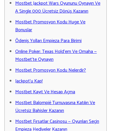
Mostbet Jackpot Wars Oyununu Oynayın Ve
A Single 000 Ücretsiz Dönüş Kazanın
Mostbet Promosyon Kodu Huge Ve
Bonuslar
Ödeniş Yolları Empieza Para Birimi
Online Poker: Texas Hold’em Ve Omaha —
Mostbet’te Oynayın
Mostbet Promosyon Kodu Nelerdir?
Jackpot’u Kap!
Mostbet Kayıt Ve Hesap Açma
Mostbet Balompié Turnuvasına Katılın Ve
Ücretsiz Bahisler Kazanın
Mostbet Fırsatlar Casinosu — Oyunları Seçin
Empieza Hediyeler Kazanın