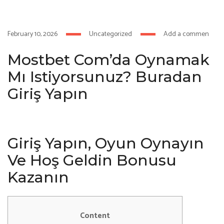
hacklink
hack forum
hacklink
film izle
hacklink
February 10, 2026
Uncategorized
Add a comment
Mostbet Com’da Oynamak
Mı Istiyorsunuz? Buradan
Giriş Yapın
Giriş Yapın, Oyun Oynayın
Ve Hoş Geldin Bonusu
Kazanın
Content