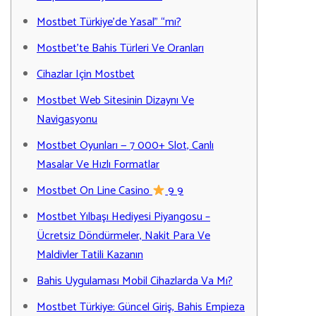
Mostbet Türkiye’de Yasal” “mı?
Mostbet’te Bahis Türleri Ve Oranları
Cihazlar Için Mostbet
Mostbet Web Sitesinin Dizaynı Ve
Navigasyonu
Mostbet Oyunları — 7 000+ Slot, Canlı
Masalar Ve Hızlı Formatlar
Mostbet On Line Casino
9 9
Mostbet Yılbaşı Hediyesi Piyangosu –
Ücretsiz Döndürmeler, Nakit Para Ve
Maldivler Tatili Kazanın
Bahis Uygulaması Mobil Cihazlarda Va Mı?
Mostbet Türkiye: Güncel Giriş, Bahis Empieza