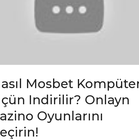
asıl Mosbet Kompüte
çün Indirilir? Onlayn
azino Oyunlarını
eçirin!