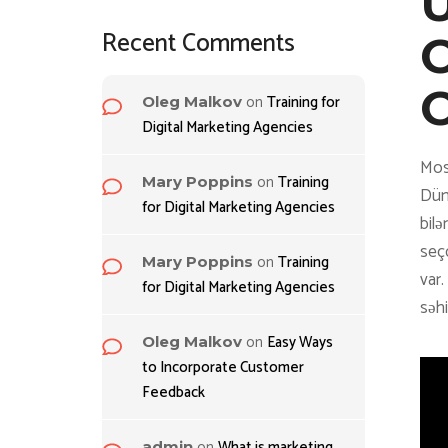
Ü
Recent Comments
O
O
on
Training for
Oleg Malkov
Digital Marketing Agencies
Mosb
on
Training
Mary Poppins
Düny
for Digital Marketing Agencies
bilə
seç
on
Training
Mary Poppins
var
for Digital Marketing Agencies
səhi
on
Easy Ways
Oleg Malkov
to Incorporate Customer
Feedback
on
What is marketing
admin