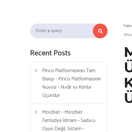
izle
hacklink
Febr
Search for:
Unca
Recent Posts
Ü
Pinco Platformasının Tam
Baxışı – Pinco Platformasının
Nüvəsi – Nədir və Kimlər
Ü
Üçündür
Mostbet – Mostbet
Fantaziya İdmanı – Sadəcə
Oyun Değil, Sistem –