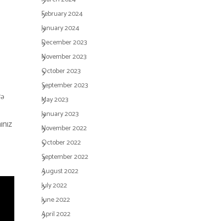
February 2024
January 2024
December 2023
November 2023
October 2023
September 2023
rə
May 2023
January 2023
ınız
November 2022
October 2022
September 2022
August 2022
July 2022
June 2022
April 2022