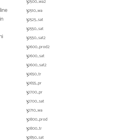
10500_wa2
line
10510_wa
in
10525_sat
10550_sat
mi
10550_sat2
10600_prod2
10600_sat
10600_sat2
10650_tr
10655_pr
10700_pr
10700_sat
10710_wa
10800_prod
10800_tr
10850_sat