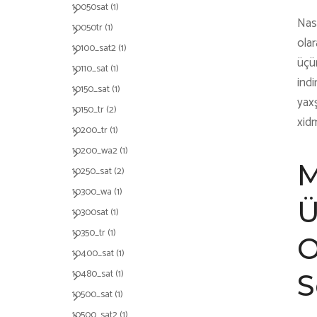
10050sat
(1)
Nası
10050tr
(1)
olar
10100_sat2
(1)
üçü
10110_sat
(1)
indi
10150_sat
(1)
yaxş
10150_tr
(2)
xidm
10200_tr
(1)
10200_wa2
(1)
M
10250_sat
(2)
10300_wa
(1)
Ü
10300sat
(1)
10350_tr
(1)
O
10400_sat
(1)
10480_sat
(1)
S
10500_sat
(1)
10500_sat2
(1)