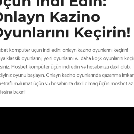
çün Indi Edin:
nlayn Kazino
yunlarını Keçirin!
et kompüter üçün indi edin: onlayn kazino oyunlarını keçirin!
a klassik oyunlarını, yeni oyunlarını və daha koşk oyunlarını keçi
rsiniz. Mosbet kompüter üçün indi edin və hesabınıza daxil olub,
diyiniz oyunu başlayın. Onlayn kazino oyunlarında qazanma imkan
. Ətraflı məlumat üçün və hesabınıza daxil olmaq üçün mosbet.az
fəsinə baxın!