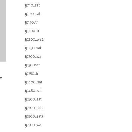
10110_sat
10150_sat
10150_tr
10200_tr
10200_wa2
10250_sat
10300_wa
10300sat
10350_tr
r
10400_sat
10480_sat
10500_sat
10500_sat2
10500_sat3
10500_wa