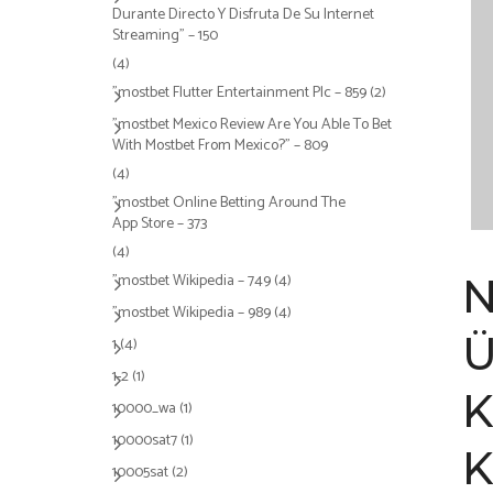
Durante Directo Y Disfruta De Su Internet
Streaming" – 150
(4)
"mostbet Flutter Entertainment Plc – 859
(2)
"mostbet Mexico Review Are You Able To Bet
With Mostbet From Mexico?" – 809
(4)
"‎mostbet Online Betting Around The
App Store – 373
(4)
"mostbet Wikipedia – 749
(4)
N
"mostbet Wikipedia – 989
(4)
Ü
1
(4)
1-2
(1)
K
10000_wa
(1)
10000sat7
(1)
K
10005sat
(2)