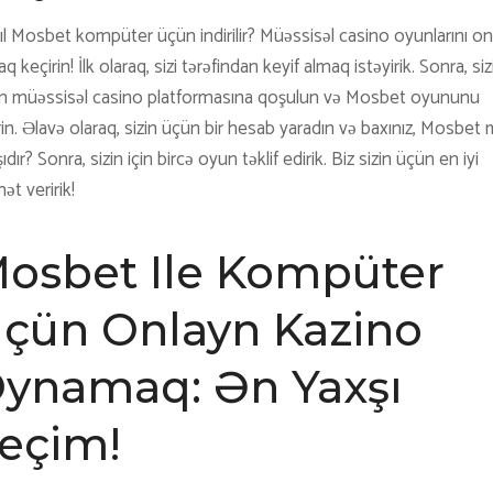
l Mosbet kompüter üçün indirilir? Müəssisəl casino oyunlarını on
aq keçirin! İlk olaraq, sizi tərəfindan keyif almaq istəyirik. Sonra, siz
n müəssisəl casino platformasına qoşulun və Mosbet oyununu
rin. Əlavə olaraq, sizin üçün bir hesab yaradın və baxınız, Mosbet 
ıdır? Sonra, sizin için bircə oyun təklif edirik. Biz sizin üçün en iyi
ət veririk!
osbet Ile Kompüter
çün Onlayn Kazino
ynamaq: Ən Yaxşı
eçim!