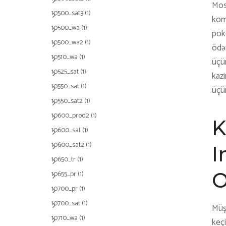
Mosb
10500_sat3
(1)
komp
10500_wa
(1)
poke
10500_wa2
(1)
ödə
10510_wa
(1)
üçün
10525_sat
(1)
kazi
10550_sat
(1)
üçün
10550_sat2
(1)
10600_prod2
(1)
K
10600_sat
(1)
10600_sat2
(1)
I
10650_tr
(1)
O
10655_pr
(1)
10700_pr
(1)
10700_sat
(1)
Müş
10710_wa
(1)
keçi