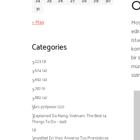
24
25
26
27
28
29
30
O
31
« May
Mos
edi
istə
Categories
komp
bir 
– 223
(3)
mümk
– 674
(4)
sizi
– 692
(4)
– 787
(1)
– 882
(4)
! Без рубрики
(22)
"Explained Da Nang, Vietnam: The Best 14
Things To Do – 948
(3)
"mostbet En Vivo: Anverso Tus Pronósticos