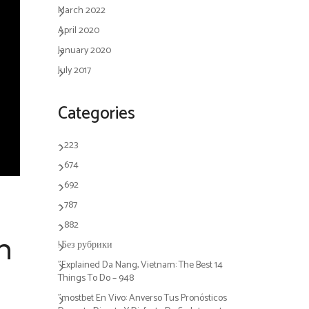
March 2022
April 2020
January 2020
July 2017
Categories
– 223
– 674
– 692
– 787
– 882
n
! Без рубрики
"Explained Da Nang, Vietnam: The Best 14
Things To Do – 948
"mostbet En Vivo: Anverso Tus Pronósticos