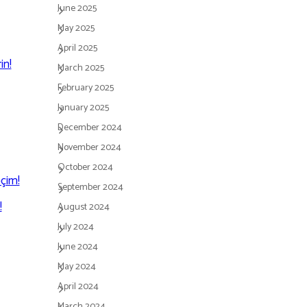
June 2025
May 2025
April 2025
in!
March 2025
February 2025
January 2025
December 2024
November 2024
October 2024
çim!
September 2024
!
August 2024
July 2024
June 2024
May 2024
April 2024
March 2024