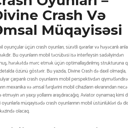
rash Oyunları –
ivine Crash Və
msal Müqayisəsi
l oyunçular üçün crash oyunları, sürətli qərarlar və həyəcanlı anla
kdir. Bu oyunların mobil təcrübəsi isə interfeysin sadəliyindən
muş, hərəkətdə mərc etmək üçün optimallaşdırılmış strukturuna q
detalda özünü göstərir. Bu yazıda, Divine Crash də daxil olmaqla,
lyar çarpanlı crash oyunlarını mobil perspektivdən qiymətləndirə
rın mexanika və əmsal fərqlərini mobil cihazların ekranından necə
ə etməyin ən yaxşı yollarını araşdıracağıq. Aviator oynamaq kimi d
li oyunlarla müqayisədə crash oyunlarının mobil üstünlükləri də di
kəzində olacaq.