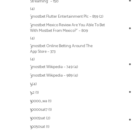
Streaming" – 150
(4)
"mostbet Flutter Entertainment Plc – 859
(2)
"mostbet Mexico Review Are You Able To Bet
With Mostbet From Mexico?" – 809
(4)
"‎mostbet Online Betting Around The
App Store – 373
(4)
"mostbet Wikipedia – 749
(4)
"mostbet Wikipedia – 989
(4)
1
(4)
1-2
(1)
10000_wa
(1)
10000sat7
(1)
10005sat
(2)
10050sat
(1)