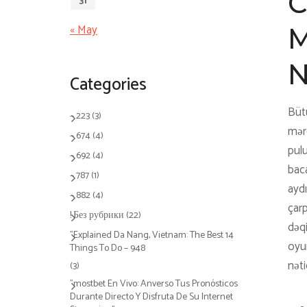
C
31
« May
M
N
Categories
Bütü
– 223
(3)
mərc
– 674
(4)
pulu
– 692
(4)
baca
– 787
(1)
aydı
– 882
(4)
çarp
! Без рубрики
(22)
dəqi
"Explained Da Nang, Vietnam: The Best 14
oyun
Things To Do – 948
nəti
(3)
"mostbet En Vivo: Anverso Tus Pronósticos
Durante Directo Y Disfruta De Su Internet