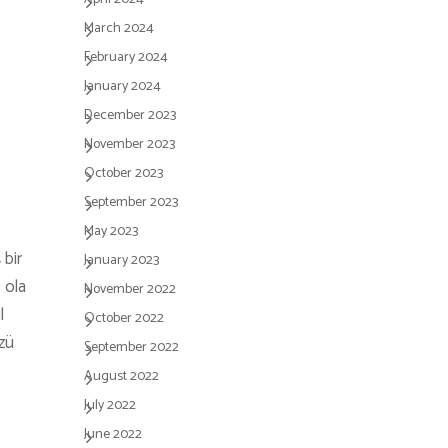
a
March 2024
February 2024
January 2024
December 2023
November 2023
October 2023
September 2023
May 2023
 bir
January 2023
 ola
November 2022
l
October 2022
zü
September 2022
August 2022
July 2022
June 2022