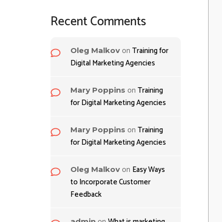
Recent Comments
on
Training for
Oleg Malkov
Digital Marketing Agencies
on
Training
Mary Poppins
for Digital Marketing Agencies
on
Training
Mary Poppins
for Digital Marketing Agencies
on
Easy Ways
Oleg Malkov
to Incorporate Customer
Feedback
on
What is marketing
admin