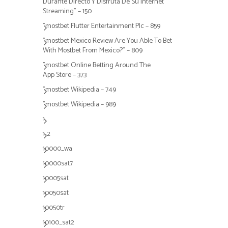
Durante Directo Y Disfruta De Su Internet
Streaming" – 150
"mostbet Flutter Entertainment Plc – 859
"mostbet Mexico Review Are You Able To Bet
With Mostbet From Mexico?" – 809
"‎mostbet Online Betting Around The
App Store – 373
"mostbet Wikipedia – 749
"mostbet Wikipedia – 989
1
1-2
10000_wa
10000sat7
10005sat
10050sat
10050tr
10100_sat2