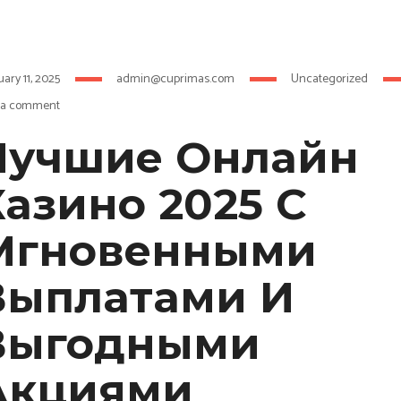
ary 11, 2025
admin@cuprimas.com
Uncategorized
 a comment
Лучшие Онлайн
Казино 2025 С
Мгновенными
Выплатами И
Выгодными
Акциями