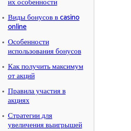
их особенности
Виды бонусов в casino
online
Особенности
использования бонусов
Как получить максимум
от акций
Правила участия в
акциях
Стратегии для
увеличения выигрышей