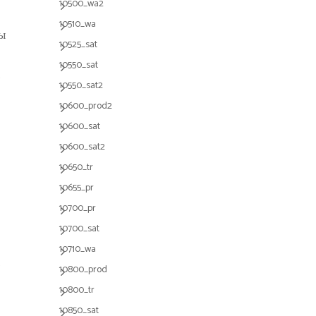
10500_wa2
10510_wa
ы
10525_sat
10550_sat
.
10550_sat2
10600_prod2
10600_sat
10600_sat2
10650_tr
10655_pr
10700_pr
10700_sat
10710_wa
.
10800_prod
10800_tr
10850_sat