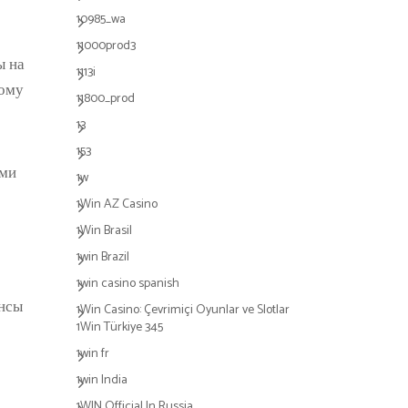
10985_wa
11000prod3
ы на
1113i
дому
11800_prod
13
153
ыми
1w
1Win AZ Casino
1Win Brasil
1win Brazil
1win casino spanish
ансы
1Win Casino: Çevrimiçi Oyunlar ve Slotlar
1Win Türkiye 345
1win fr
1win India
1WIN Official In Russia