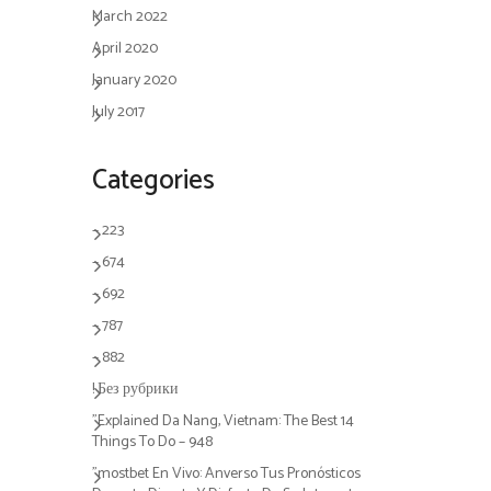
March 2022
April 2020
January 2020
July 2017
Categories
– 223
– 674
– 692
– 787
– 882
! Без рубрики
"Explained Da Nang, Vietnam: The Best 14
Things To Do – 948
"mostbet En Vivo: Anverso Tus Pronósticos