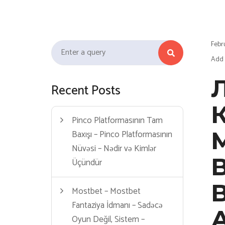
forum
hacklink
film izle
hacklink
Febru
Search for:
Add
Recent Posts
Pinco Platformasının Tam
Baxışı – Pinco Platformasının
Nüvəsi – Nədir və Kimlər
Üçündür
Mostbet – Mostbet
Fantaziya İdmanı – Sadəcə
Oyun Değil, Sistem –