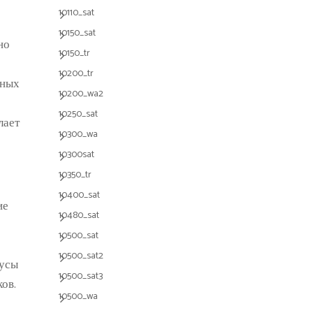
10110_sat
10150_sat
но
10150_tr
10200_tr
тных
10200_wa2
10250_sat
лает
10300_wa
10300sat
10350_tr
10400_sat
ие
10480_sat
10500_sat
10500_sat2
нусы
10500_sat3
ов.
10500_wa