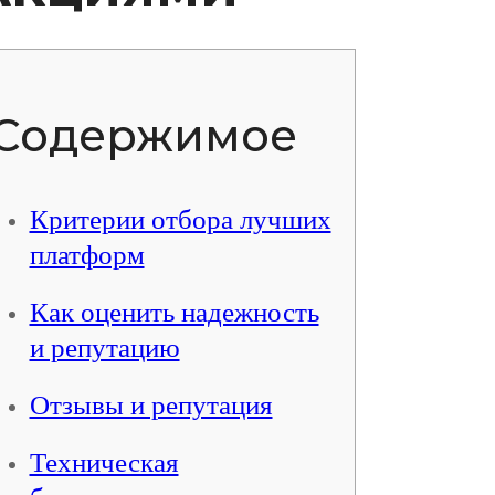
Содержимое
Критерии отбора лучших
платформ
Как оценить надежность
и репутацию
Отзывы и репутация
Техническая