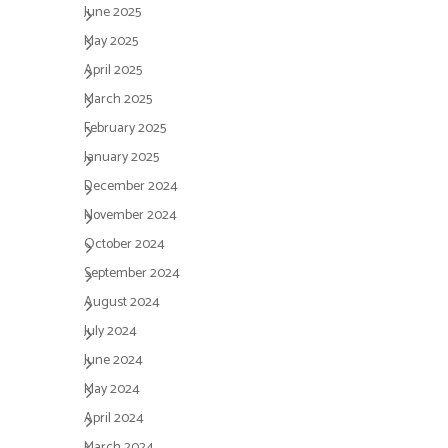
June 2025
May 2025
April 2025
March 2025
February 2025
January 2025
December 2024
November 2024
October 2024
September 2024
August 2024
July 2024
June 2024
May 2024
April 2024
March 2024