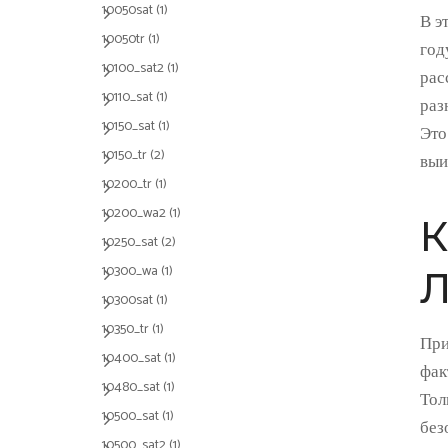
10050sat
(1)
В э
10050tr
(1)
год
10100_sat2
(1)
рас
10110_sat
(1)
раз
10150_sat
(1)
Это
10150_tr
(2)
выи
10200_tr
(1)
10200_wa2
(1)
К
10250_sat
(2)
10300_wa
(1)
Л
10300sat
(1)
10350_tr
(1)
При
10400_sat
(1)
фак
10480_sat
(1)
Тол
10500_sat
(1)
без
10500_sat2
(1)