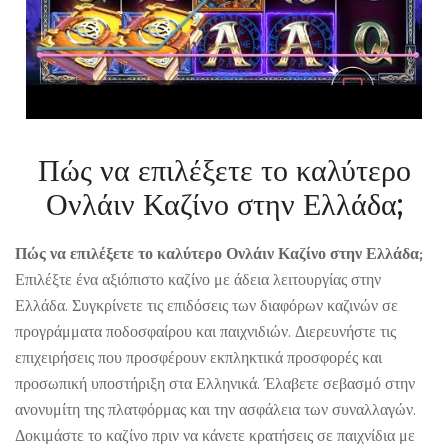
Πώς να επιλέξετε το καλύτερο
Ονλάιν Καζίνο στην Ελλάδα;
Πώς να επιλέξετε το καλύτερο Ονλάιν Καζίνο στην Ελλάδα;
Επιλέξτε ένα αξιόπιστο καζίνο με άδεια λειτουργίας στην
Ελλάδα. Συγκρίνετε τις επιδόσεις των διαφόρων καζινών σε
προγράμματα ποδοσφαίρου και παιχνιδιών. Διερευνήστε τις
επιχειρήσεις που προσφέρουν εκπληκτικά προσφορές και
προσωπική υποστήριξη στα Ελληνικά. Έλαβετε σεβασμό στην
ανονυμίτη της πλατφόρμας και την ασφάλεια των συναλλαγών.
Δοκιμάστε το καζίνο πριν να κάνετε κρατήσεις σε παιχνίδια με