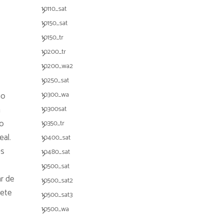
10110_sat
10150_sat
10150_tr
10200_tr
10200_wa2
10250_sat
no
10300_wa
n
10300sat
mo
10350_tr
eal.
10400_sat
es
10480_sat
10500_sat
ar de
10500_sat2
nete
10500_sat3
10500_wa