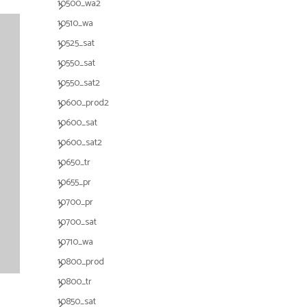
10500_wa2
10510_wa
10525_sat
10550_sat
10550_sat2
10600_prod2
10600_sat
10600_sat2
10650_tr
10655_pr
10700_pr
10700_sat
10710_wa
10800_prod
10800_tr
10850_sat