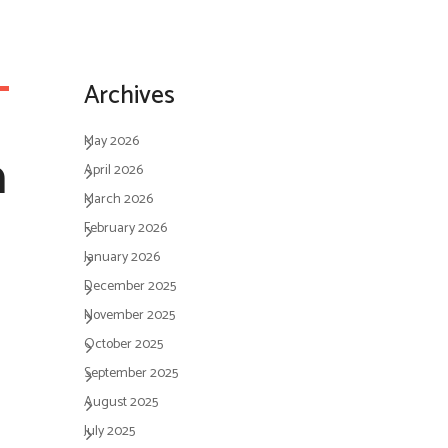
Archives
May 2026
n
April 2026
March 2026
February 2026
January 2026
December 2025
November 2025
October 2025
n
September 2025
August 2025
July 2025