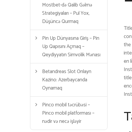
Mostbet-də Qalib Gəlmə
Strategiyaları – Pul Yox,
Düşüncə Qurmaq
Titl
cont
Pin Up Dünyasına Giriş – Pin
the 
Up Qapısını Açmaq –
inte
Qeydiyyatın Simvolik Mənası
en l
Inst
Betandreas Slot Onlayn
titl
Kazino: Azerbaycanda
enc
Oynamaq
Inst
Pinco mobil təcrübəsi –
Pinco mobil platforması –
T
nədir və necə işləyir