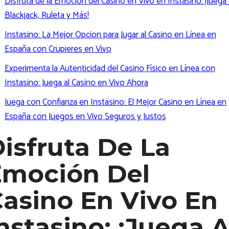
Disfruta de la Emoción del Casino en Vivo en Instasino: ¡Juega 
Blackjack, Ruleta y Más!
Instasino: La Mejor Opcion para Jugar al Casino en Línea en
España con Crupieres en Vivo
Experimenta la Autenticidad del Casino Físico en Línea con
Instasino: Juega al Casino en Vivo Ahora
Juega con Confianza en Instasino: El Mejor Casino en Línea en
España con Juegos en Vivo Seguros y Justos
isfruta De La
Emoción Del
asino En Vivo En
nstasino: ¡Juega A