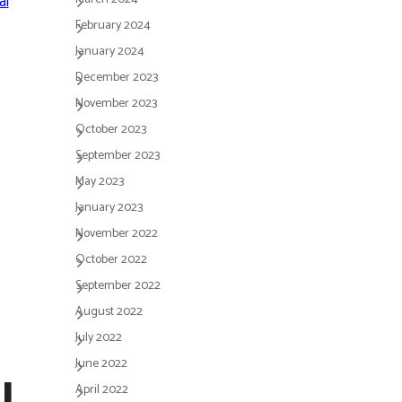
al
February 2024
January 2024
December 2023
November 2023
October 2023
September 2023
May 2023
January 2023
November 2022
October 2022
September 2022
August 2022
July 2022
June 2022
l
April 2022