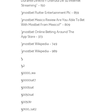
Durante Directo Y Disfruta De Su Internet
Streaming" – 150
"mostbet Flutter Entertainment Plc – 859
"mostbet Mexico Review Are You Able To Bet
With Mostbet From Mexico?" – 809
"‎mostbet Online Betting Around The
App Store – 373
"mostbet Wikipedia – 749
"mostbet Wikipedia – 989
1
1-2
10000_wa
10000sat7
10005sat
10050sat
10050tr
10100_sat2