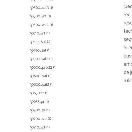
jue
10500_sat3
(1)
reg
10500_wa
(1)
resu
10500_wa2
(1)
tecn
10510_wa
(1)
segu
10525_sat
(1)
Si e
10550_sat
(1)
bus
10550_sat2
(1)
emo
10600_prod2
(1)
de j
10600_sat
(1)
rule
10600_sat2
(1)
10650_tr
(1)
10655_pr
(1)
10700_pr
(1)
10700_sat
(1)
10710_wa
(1)