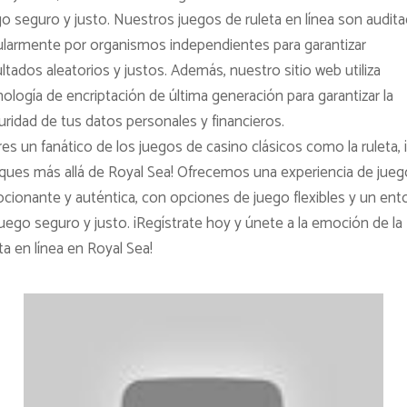
go seguro y justo. Nuestros juegos de ruleta en línea son audit
ularmente por organismos independientes para garantizar
ltados aleatorios y justos. Además, nuestro sitio web utiliza
ología de encriptación de última generación para garantizar la
ridad de tus datos personales y financieros.
res un fanático de los juegos de casino clásicos como la ruleta, 
ques más allá de Royal Sea! Ofrecemos una experiencia de jueg
cionante y auténtica, con opciones de juego flexibles y un ent
uego seguro y justo. ¡Regístrate hoy y únete a la emoción de la
ta en línea en Royal Sea!