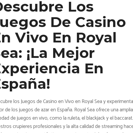
Descubre Los
uegos De Casino
n Vivo En Royal
ea: ¡La Mejor
xperiencia En
spaña!
cubre los Juegos de Casino en Vivo en Royal Sea y experimenta
or de los juegos de azar en España. Royal Sea ofrece una amplia
edad de juegos en vivo, como la ruleta, el blackjack y el baccarat
tros crupieres profesionales y la alta calidad de streaming hac