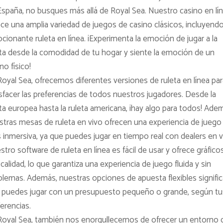
España, no busques más allá de Royal Sea. Nuestro casino en lí
ce una amplia variedad de juegos de casino clásicos, incluyendo
ionante ruleta en línea. ¡Experimenta la emoción de jugar a la
eta desde la comodidad de tu hogar y siente la emoción de un
no físico!
oyal Sea, ofrecemos diferentes versiones de ruleta en línea par
sfacer las preferencias de todos nuestros jugadores. Desde la
ta europea hasta la ruleta americana, ¡hay algo para todos! Ade
stras mesas de ruleta en vivo ofrecen una experiencia de juego
 inmersiva, ya que puedes jugar en tiempo real con dealers en v
tro software de ruleta en línea es fácil de usar y ofrece gráfico
 calidad, lo que garantiza una experiencia de juego fluida y sin
blemas. Además, nuestras opciones de apuesta flexibles signifi
 puedes jugar con un presupuesto pequeño o grande, según tu
erencias.
Royal Sea, también nos enorgullecemos de ofrecer un entorno 