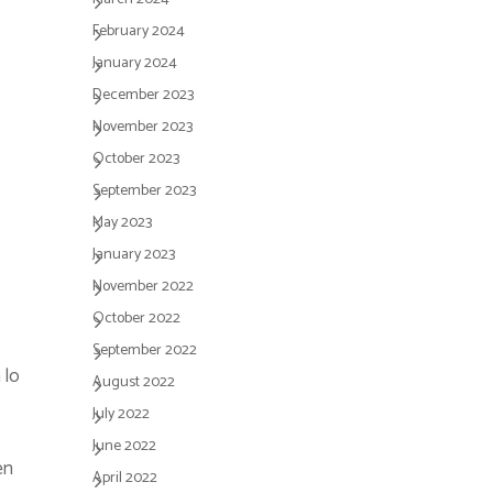
February 2024
January 2024
December 2023
November 2023
October 2023
September 2023
May 2023
January 2023
November 2022
October 2022
September 2022
 lo
August 2022
July 2022
.
June 2022
en
April 2022