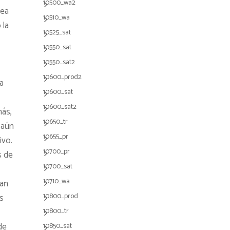
10500_wa2
nea
10510_wa
 la
10525_sat
10550_sat
10550_sat2
10600_prod2
a
10600_sat
10600_sat2
más,
10650_tr
 aún
10655_pr
ivo.
10700_pr
s de
10700_sat
10710_wa
can
10800_prod
s
10800_tr
de
10850_sat