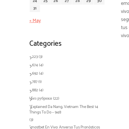
24
25
26
27
28
29
30
emoc
31
viv
segu
« May
tus
viv
Categories
– 223
(3)
– 674
(4)
– 692
(4)
– 787
(1)
– 882
(4)
! Без рубрики
(22)
"Explained Da Nang, Vietnam: The Best 14
Things To Do – 948
(3)
"mostbet En Vivo: Anverso Tus Pronósticos