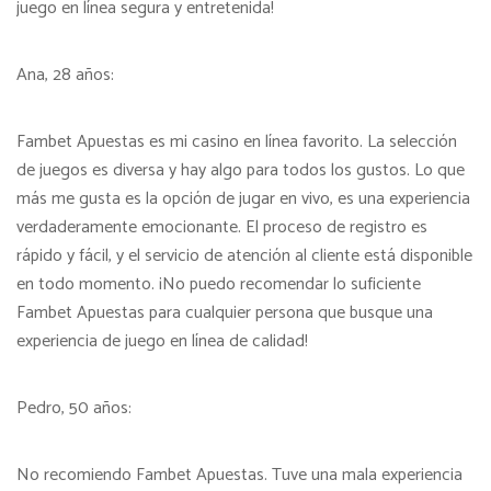
juego en línea segura y entretenida!
Ana, 28 años:
Fambet Apuestas es mi casino en línea favorito. La selección
de juegos es diversa y hay algo para todos los gustos. Lo que
más me gusta es la opción de jugar en vivo, es una experiencia
verdaderamente emocionante. El proceso de registro es
rápido y fácil, y el servicio de atención al cliente está disponible
en todo momento. ¡No puedo recomendar lo suficiente
Fambet Apuestas para cualquier persona que busque una
experiencia de juego en línea de calidad!
Pedro, 50 años:
No recomiendo Fambet Apuestas. Tuve una mala experiencia