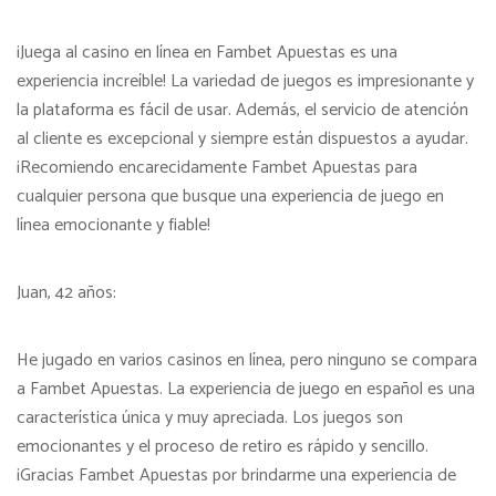
¡Juega al casino en línea en Fambet Apuestas es una
experiencia increíble! La variedad de juegos es impresionante y
la plataforma es fácil de usar. Además, el servicio de atención
al cliente es excepcional y siempre están dispuestos a ayudar.
¡Recomiendo encarecidamente Fambet Apuestas para
cualquier persona que busque una experiencia de juego en
línea emocionante y fiable!
Juan, 42 años:
He jugado en varios casinos en línea, pero ninguno se compara
a Fambet Apuestas. La experiencia de juego en español es una
característica única y muy apreciada. Los juegos son
emocionantes y el proceso de retiro es rápido y sencillo.
¡Gracias Fambet Apuestas por brindarme una experiencia de