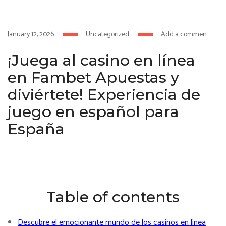
link
film izle
hacklink
January 12, 2026
Uncategorized
Add a comment
¡Juega al casino en línea
en Fambet Apuestas y
diviértete! Experiencia de
juego en español para
España
Table of contents
Descubre el emocionante mundo de los casinos en línea