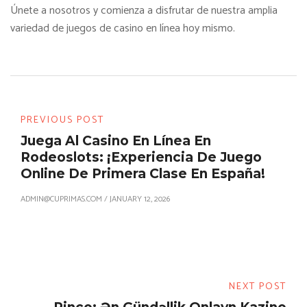
Únete a nosotros y comienza a disfrutar de nuestra amplia
variedad de juegos de casino en línea hoy mismo.
PREVIOUS POST
Juega Al Casino En Línea En
Rodeoslots: ¡Experiencia De Juego
Online De Primera Clase En España!
ADMIN@CUPRIMAS.COM
/
JANUARY 12, 2026
NEXT POST