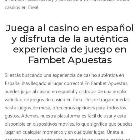
casinos en línea!
Juega al casino en español
y disfruta de la auténtica
experiencia de juego en
Fambet Apuestas
Si estás buscando una experiencia de casino auténtica en
España, ¡has llegado al lugar correcto! En Fambet Apuestas,
puedes jugar al casino en español y disfrutar de una amplia
variedad de juegos de casino en línea. Desde tragamonedas
hasta juegos de mesa, ofrecemos opciones para todos los
gustos. Además, nuestra plataforma es fácil de usar y está
disponible en dispositivos móviles, lo que significa que puedes
jugar en cualquier momento y en cualquier lugar. Únete a