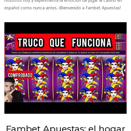
nosotros hoy y experimenta la emoción de jugar al casino en
español como nunca antes. ¡Bienvenido a Fambet Apuestas!
Fambet Apuestas: el hogar