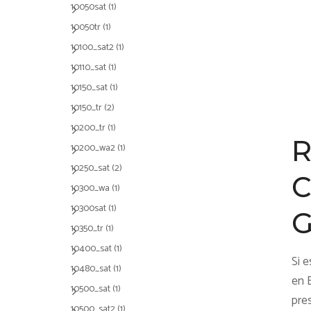
10050sat
(1)
10050tr
(1)
10100_sat2
(1)
10110_sat
(1)
10150_sat
(1)
10150_tr
(2)
10200_tr
(1)
R
10200_wa2
(1)
10250_sat
(2)
C
10300_wa
(1)
10300sat
(1)
G
10350_tr
(1)
10400_sat
(1)
Si 
10480_sat
(1)
en E
10500_sat
(1)
pre
10500_sat2
(1)