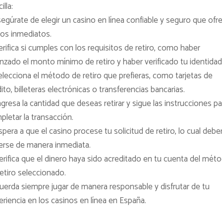
illa:
segúrate de elegir un casino en línea confiable y seguro que ofr
ros inmediatos.
erifica si cumples con los requisitos de retiro, como haber
nzado el monto mínimo de retiro y haber verificado tu identidad
elecciona el método de retiro que prefieras, como tarjetas de
ito, billeteras electrónicas o transferencias bancarias.
ngresa la cantidad que deseas retirar y sigue las instrucciones pa
letar la transacción.
spera a que el casino procese tu solicitud de retiro, lo cual deber
erse de manera inmediata.
erifica que el dinero haya sido acreditado en tu cuenta del mét
etiro seleccionado.
uerda siempre jugar de manera responsable y disfrutar de tu
riencia en los casinos en línea en España.