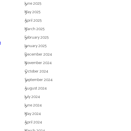
June 2025
May 2025
April 2025
March 2025
February 2025
n
January 2025
December 2024
November 2024
October 2024
September 2024
August 2024
July 2024
June 2024
May 2024
April 2024
March 2024