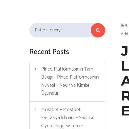
hacklink
hack forum
hacklink
film izle
hacklink
Janua
Search for:
Add
J
Recent Posts
L
Pinco Platformasının Tam
Baxışı – Pinco Platformasının
Nüvəsi – Nədir və Kimlər
R
Üçündür
Mostbet – Mostbet
Fantaziya İdmanı – Sadəcə
Oyun Değil, Sistem –