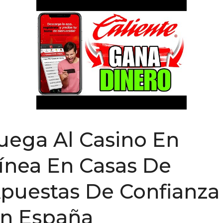
uega Al Casino En
ínea En Casas De
puestas De Confianza
n España