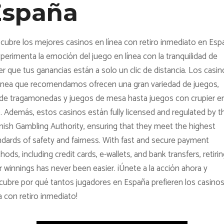
España
cubre los mejores casinos en línea con retiro inmediato en Esp
perimenta la emoción del juego en línea con la tranquilidad de
r que tus ganancias están a solo un clic de distancia. Los casin
línea que recomendamos ofrecen una gran variedad de juegos,
de tragamonedas y juegos de mesa hasta juegos con crupier e
. Además, estos casinos están fully licensed and regulated by t
nish Gambling Authority, ensuring that they meet the highest
ndards of safety and fairness. With fast and secure payment
ods, including credit cards, e-wallets, and bank transfers, retirin
 winnings has never been easier. ¡Únete a la acción ahora y
cubre por qué tantos jugadores en España prefieren los casino
a con retiro inmediato!