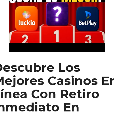
Descubre Los
ejores Casinos E
ínea Con Retiro
nmediato En