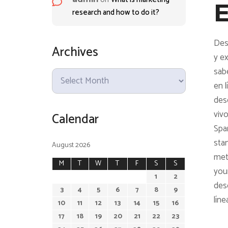
research and how to do it?
Des
Archives
y ex
sabe
A
en 
r
des
c
vivo
Calendar
h
Spa
i
sta
v
August 2026
meth
e
M
T
W
T
F
S
S
your
s
1
2
des
3
4
5
6
7
8
9
líne
10
11
12
13
14
15
16
17
18
19
20
21
22
23