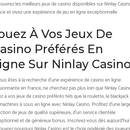
uvrez les meilleurs jeux de casino disponibles sur Ninlay Casin
ce et vivez une expérience de jeu en ligne exceptionnelle.
ouez À Vos Jeux De
asino Préférés En
igne Sur Ninlay Casin
ous êtes à la recherche d’une expérience de casino en ligne
sionnante en France, ne cherchez pas plus loin que Ninlay Casin
z à vos jeux de casino préférés tels que la roulette, le blackjack
machines à sous en ligne avec Ninlay Casino. Profitez d’une larg
ction de jeux de qualité supérieure, d’un service clientèle
eptionnel et de généreux bonus. Inscrivez-vous dès aujourd’hui
uvrez pourquoi Ninlay Casino est le choix privilégié des joueur