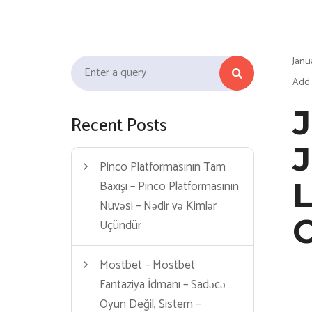
link
film izle
hacklink
Janu
Search for:
Add
J
Recent Posts
J
Pinco Platformasının Tam
L
Baxışı – Pinco Platformasının
Nüvəsi – Nədir və Kimlər
C
Üçündür
Mostbet – Mostbet
Fantaziya İdmanı – Sadəcə
Oyun Değil, Sistem –