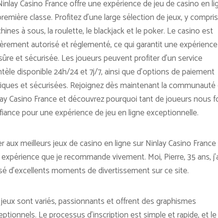
inlay Casino France offre une expérience de jeu de casino en li
remière classe. Profitez d’une large sélection de jeux, y compris
ines à sous, la roulette, le blackjack et le poker. Le casino est
ièrement autorisé et réglementé, ce qui garantit une expérience
sûre et sécurisée. Les joueurs peuvent profiter d’un service
ntèle disponible 24h/24 et 7j/7, ainsi que d’options de paiement
tiques et sécurisées. Rejoignez dès maintenant la communauté
lay Casino France et découvrez pourquoi tant de joueurs nous f
fiance pour une expérience de jeu en ligne exceptionnelle.
r aux meilleurs jeux de casino en ligne sur Ninlay Casino France
expérience que je recommande vivement. Moi, Pierre, 35 ans, j’a
sé d’excellents moments de divertissement sur ce site.
 jeux sont variés, passionnants et offrent des graphismes
ptionnels. Le processus d’inscription est simple et rapide, et le