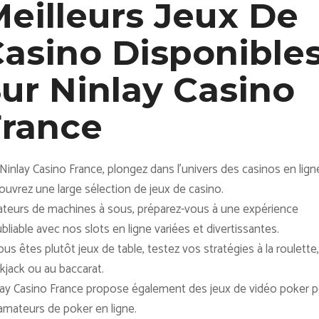
eilleurs Jeux De
asino Disponible
ur Ninlay Casino
France
Ninlay Casino France, plongez dans l’univers des casinos en lign
uvrez une large sélection de jeux de casino.
teurs de machines à sous, préparez-vous à une expérience
bliable avec nos slots en ligne variées et divertissantes.
ous êtes plutôt jeux de table, testez vos stratégies à la roulette
kjack ou au baccarat.
lay Casino France propose également des jeux de vidéo poker 
amateurs de poker en ligne.