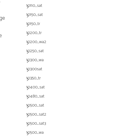
x
10110_sat
10150_sat
age
10150_tr
10200_tr
e
10200_wa2
10250_sat
10300_wa
10300sat
10350_tr
10400_sat
u
10480_sat
10500_sat
10500_sat2
10500_sat3
10500_wa