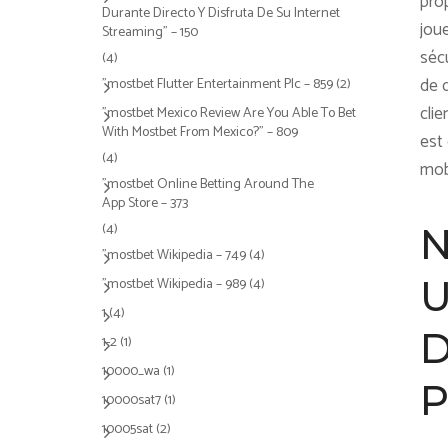
pro
Durante Directo Y Disfruta De Su Internet
joue
Streaming" – 150
sécu
(4)
de 
"mostbet Flutter Entertainment Plc – 859
(2)
clie
"mostbet Mexico Review Are You Able To Bet
With Mostbet From Mexico?" – 809
est 
(4)
mob
"‎mostbet Online Betting Around The
App Store – 373
(4)
N
"mostbet Wikipedia – 749
(4)
U
"mostbet Wikipedia – 989
(4)
1
(4)
D
1-2
(1)
10000_wa
(1)
P
10000sat7
(1)
10005sat
(2)