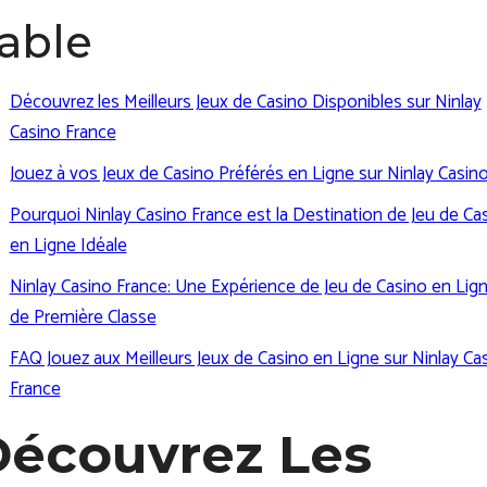
able
Découvrez les Meilleurs Jeux de Casino Disponibles sur Ninlay
Casino France
Jouez à vos Jeux de Casino Préférés en Ligne sur Ninlay Casin
Pourquoi Ninlay Casino France est la Destination de Jeu de Ca
en Ligne Idéale
Ninlay Casino France: Une Expérience de Jeu de Casino en Lig
de Première Classe
FAQ Jouez aux Meilleurs Jeux de Casino en Ligne sur Ninlay Ca
France
écouvrez Les