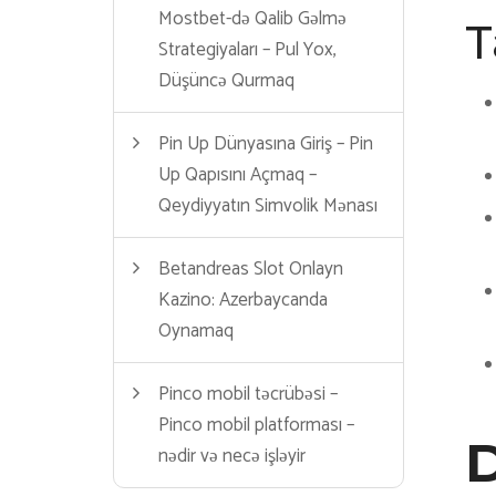
Mostbet-də Qalib Gəlmə
T
Strategiyaları – Pul Yox,
Düşüncə Qurmaq
Pin Up Dünyasına Giriş – Pin
Up Qapısını Açmaq –
Qeydiyyatın Simvolik Mənası
Betandreas Slot Onlayn
Kazino: Azerbaycanda
Oynamaq
Pinco mobil təcrübəsi –
Pinco mobil platforması –
D
nədir və necə işləyir