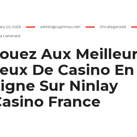
ary 20, 2026
admin@cuprimas.com
Uncategorized
 a comment
ouez Aux Meilleu
eux De Casino En
igne Sur Ninlay
asino France