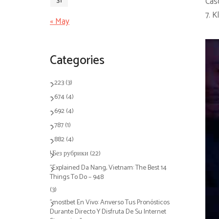
Cas
31
7. K
« May
Categories
– 223
(3)
– 674
(4)
– 692
(4)
– 787
(1)
– 882
(4)
! Без рубрики
(22)
"Explained Da Nang, Vietnam: The Best 14
Things To Do – 948
(3)
"mostbet En Vivo: Anverso Tus Pronósticos
Durante Directo Y Disfruta De Su Internet