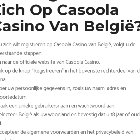
ich Op Casoola
asino Van België
u zich wilt registreren op Casoola Casino van België, volgt u de
erstaande stappen:
a naar de officiële website van Casoola Casino.
lik op de knop “Registreeren” in het bovenste rechterdeel van 
na.
Voer uw persoonlijke gegevens in, zoals uw naam, adres en
oortedatum.
Maak een unieke gebruikersnaam en wachtwoord aan.
electeer België als uw woonland en bevestig dat u 18 jaar of oud
t.
Accepteer de algemene voorwaarden en het privacybeleid van