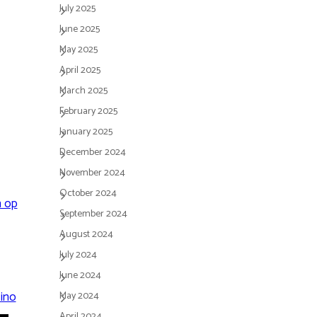
July 2025
June 2025
May 2025
April 2025
March 2025
February 2025
January 2025
December 2024
November 2024
October 2024
n op
September 2024
August 2024
July 2024
June 2024
sino
May 2024
April 2024