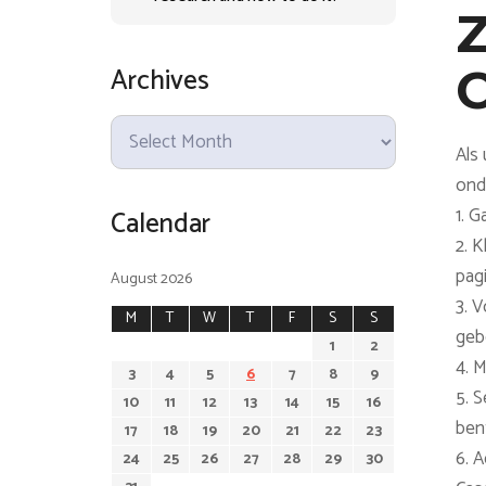
Z
Archives
C
A
Als 
r
ond
c
1. G
Calendar
h
2. K
i
pagi
v
August 2026
3. 
e
M
T
W
T
F
S
S
geb
s
1
2
4. 
3
4
5
6
7
8
9
5. S
10
11
12
13
14
15
16
ben
17
18
19
20
21
22
23
6. 
24
25
26
27
28
29
30