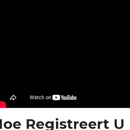
oe Registreert U