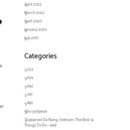
April 2022
March 2022
?
April 2020
January 2020
July 2017
Categories
de
– 223
– 674
– 692
– 787
– 882
er
! Без рубрики
"Explained Da Nang, Vietnam: The Best 14
Things To Do – 948