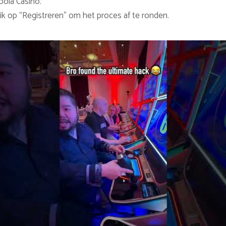
oola Casino.
lik op “Registreren” om het proces af te ronden.