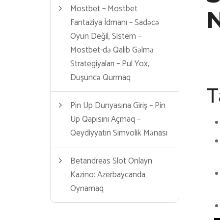
Mostbet – Mostbet
Fantaziya İdmanı – Sadəcə
Oyun Değil, Sistem –
Mostbet-də Qalib Gəlmə
Strategiyaları – Pul Yox,
Düşüncə Qurmaq
T
Pin Up Dünyasına Giriş – Pin
Up Qapısını Açmaq –
Qeydiyyatın Simvolik Mənası
Betandreas Slot Onlayn
Kazino: Azerbaycanda
Oynamaq