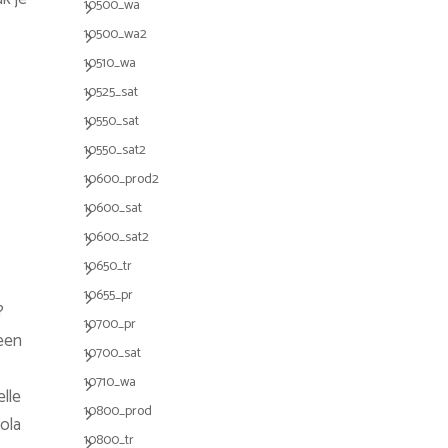
10500_wa
10500_wa2
10510_wa
10525_sat
10550_sat
10550_sat2
10600_prod2
10600_sat
10600_sat2
10650_tr
10655_pr
?
10700_pr
een
10700_sat
10710_wa
lle
10800_prod
ola
10800_tr