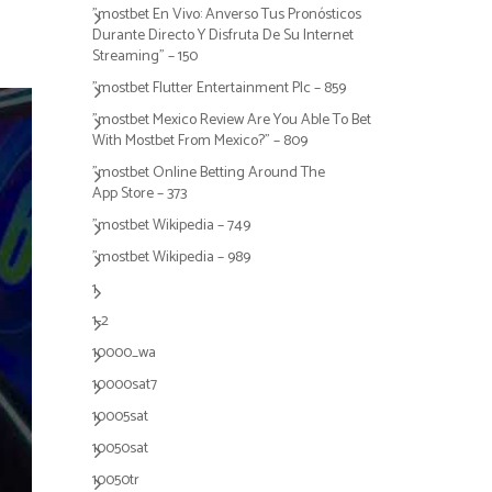
"mostbet En Vivo: Anverso Tus Pronósticos
Durante Directo Y Disfruta De Su Internet
Streaming" – 150
"mostbet Flutter Entertainment Plc – 859
"mostbet Mexico Review Are You Able To Bet
With Mostbet From Mexico?" – 809
"‎mostbet Online Betting Around The
App Store – 373
"mostbet Wikipedia – 749
"mostbet Wikipedia – 989
1
1-2
10000_wa
10000sat7
10005sat
10050sat
10050tr