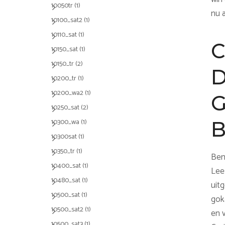
10050tr
(1)
nu 
10100_sat2
(1)
10110_sat
(1)
C
10150_sat
(1)
10150_tr
(2)
D
10200_tr
(1)
10200_wa2
(1)
G
10250_sat
(2)
10300_wa
(1)
B
10300sat
(1)
10350_tr
(1)
Benu
10400_sat
(1)
Lee
10480_sat
(1)
uitg
10500_sat
(1)
goka
10500_sat2
(1)
en 
10500_sat3
(1)