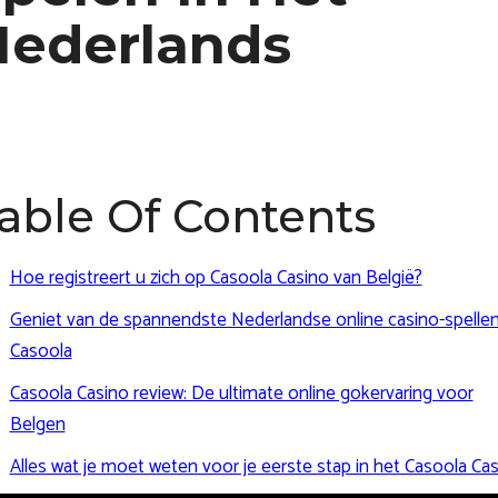
Nederlands
able Of Contents
Hoe registreert u zich op Casoola Casino van België?
Geniet van de spannendste Nederlandse online casino-spelle
Casoola
Casoola Casino review: De ultimate online gokervaring voor
Belgen
Alles wat je moet weten voor je eerste stap in het Casoola Ca