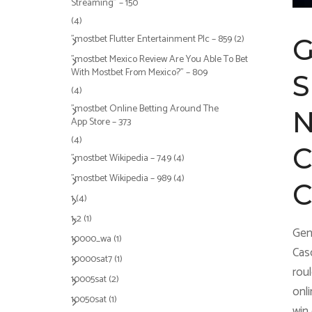
Streaming" – 150
(4)
"mostbet Flutter Entertainment Plc – 859
(2)
G
"mostbet Mexico Review Are You Able To Bet
With Mostbet From Mexico?" – 809
S
(4)
"‎mostbet Online Betting Around The
N
App Store – 373
(4)
C
"mostbet Wikipedia – 749
(4)
"mostbet Wikipedia – 989
(4)
C
1
(4)
1-2
(1)
Gen
10000_wa
(1)
Caso
10000sat7
(1)
roul
10005sat
(2)
onl
10050sat
(1)
win 