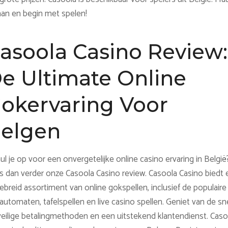
aan en begin met spelen!
asoola Casino Review:
e Ultimate Online
okervaring Voor
elgen
l je op voor een onvergetelijke online casino ervaring in België
s dan verder onze Casoola Casino review. Casoola Casino biedt 
ebreid assortiment van online gokspellen, inclusief de populaire
utomaten, tafelspellen en live casino spellen. Geniet van de sne
veilige betalingmethoden en een uitstekend klantendienst. Caso