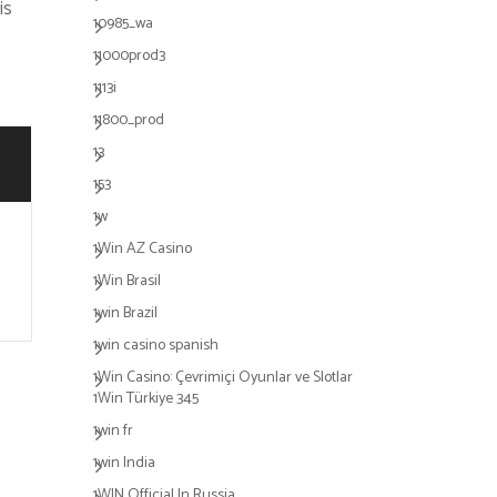
is
10985_wa
11000prod3
1113i
11800_prod
13
153
1w
1Win AZ Casino
1Win Brasil
1win Brazil
1win casino spanish
1Win Casino: Çevrimiçi Oyunlar ve Slotlar
1Win Türkiye 345
1win fr
1win India
1WIN Official In Russia