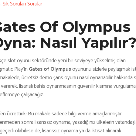
Sık Sorulan Sorular
Gates Of Olympus
yna: Nasıl Yapılır
kçe slot oyunu sektöründe yeni bir seviyeye yükselmiş olan
gmatic Play’in
Gates of Olympus
oyununu sizlerle paylaşmak ist
makalede, ücretsiz demo şans oyunu nasıl oynanabilir hakkında s
i vererek, lisanslı bahis oynanmasının güvenilir kısmına vurgulama
eflemeye çalışacağız.
en ücrettirik: Bu makale sadece bilgi verme amaçlanmıştır.
nmeden sonra lisanssız oynama, yasadığınız ülkelerin vatandaşla
 geçerli olabilirse de, lisanssız oynama ya da iktisat alınarak