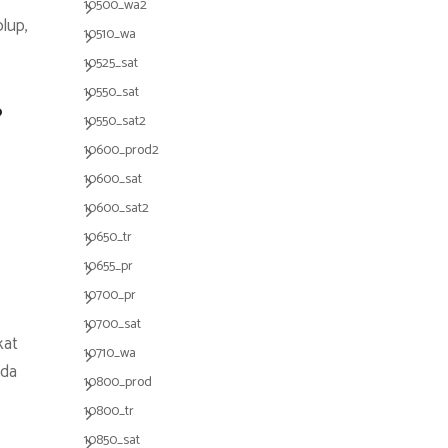
10500_wa2
lup,
10510_wa
10525_sat
10550_sat
?
10550_sat2
10600_prod2
10600_sat
10600_sat2
10650_tr
10655_pr
10700_pr
10700_sat
kat
10710_wa
nda
10800_prod
10800_tr
10850_sat