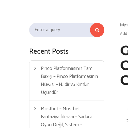
link
July 
Search for:
Add
Recent Posts
O
Pinco Platformasının Tam
O
Baxışı – Pinco Platformasının
Nüvəsi – Nədir və Kimlər
Üçündür
Mostbet – Mostbet
Fantaziya İdmanı – Sadəcə
Oyun Değil, Sistem –