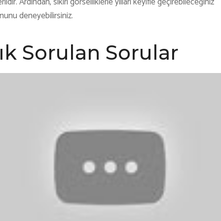
rlidir. Ardından, sıkırı görselliklerle yılları keyifle geçirebileceğiniz
unu deneyebilirsiniz.
ık Sorulan Sorular