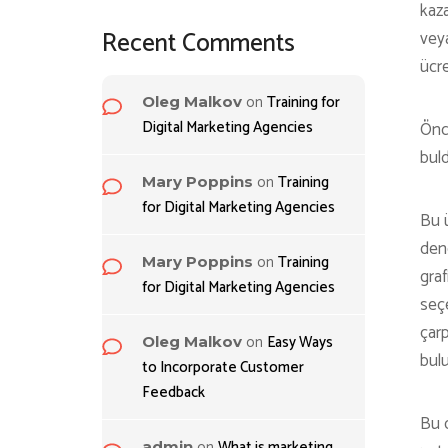
kaza
Recent Comments
veya
ücre
on
Training for
Oleg Malkov
Digital Marketing Agencies
Önce
bul
on
Training
Mary Poppins
for Digital Marketing Agencies
Bu 
dene
on
Training
Mary Poppins
graf
for Digital Marketing Agencies
seçe
çarp
on
Easy Ways
Oleg Malkov
bulu
to Incorporate Customer
Feedback
Bu 
on
What is marketing
admin