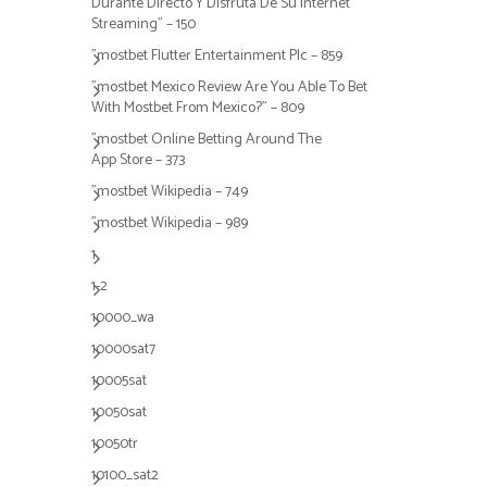
Durante Directo Y Disfruta De Su Internet
Streaming" – 150
"mostbet Flutter Entertainment Plc – 859
"mostbet Mexico Review Are You Able To Bet
With Mostbet From Mexico?" – 809
"‎mostbet Online Betting Around The
App Store – 373
"mostbet Wikipedia – 749
"mostbet Wikipedia – 989
1
1-2
10000_wa
10000sat7
10005sat
10050sat
10050tr
10100_sat2