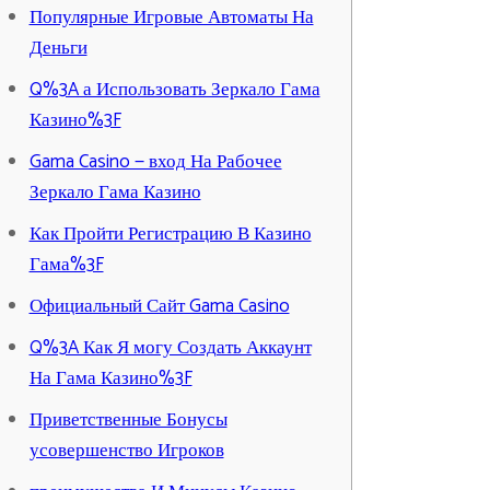
Популярные Игровые Автоматы На
Деньги
Q%3A а Использовать Зеркало Гама
Казино%3F
Gama Casino — вход На Рабочее
Зеркало Гама Казино
Как Пройти Регистрацию В Казино
Гама%3F
Официальный Сайт Gama Casino
Q%3A Как Я могу Создать Аккаунт
На Гама Казино%3F
Приветственные Бонусы
усовершенство Игроков