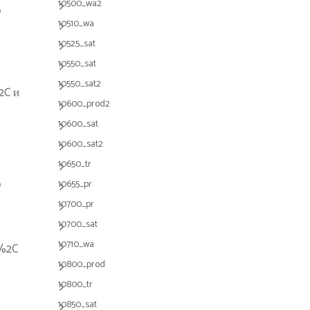
10500_wa2
о
10510_wa
10525_sat
10550_sat
10550_sat2
2C и
10600_prod2
10600_sat
10600_sat2
10650_tr
о
10655_pr
10700_pr
10700_sat
10710_wa
у%2C
10800_prod
10800_tr
10850_sat