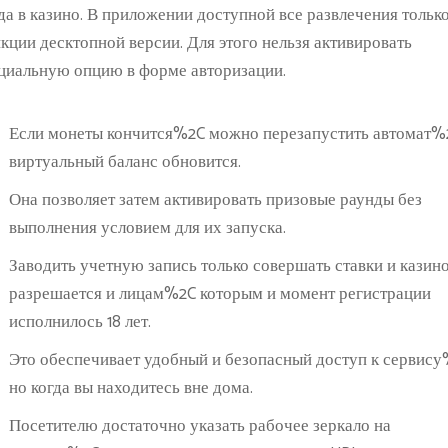
да в казино. В приложении доступной все развлечения тольк
кции десктопной версии. Для этого нельзя активировать
циальную опцию в форме авторизации.
Если монеты кончится%2C можно перезапустить автомат%
виртуальный баланс обновится.
Она позволяет затем активировать призовые раунды без
выполнения условием для их запуска.
Заводить учетную запись только совершать ставки и казин
разрешается и лицам%2C которым и момент регистрации
исполнилось 18 лет.
Это обеспечивает удобный и безопасный доступ к сервис
но когда вы находитесь вне дома.
Посетителю достаточно указать рабочее зеркало на