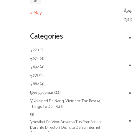
31
Även
« May
hjäl
Categories
– 223
(3)
– 674
(4)
– 692
(4)
– 787
(1)
– 882
(4)
! Без рубрики
(22)
"Explained Da Nang, Vietnam: The Best 14
Things To Do – 948
(3)
"mostbet En Vivo: Anverso Tus Pronósticos
Durante Directo Y Disfruta De Su Internet