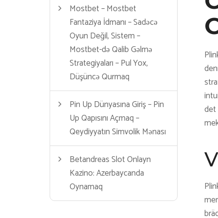
C
Mostbet – Mostbet
O
Fantaziya İdmanı – Sadəcə
Oyun Değil, Sistem –
Mostbet-də Qalib Gəlmə
Plin
Strategiyaları – Pul Yox,
denn
Düşüncə Qurmaq
stra
intu
Pin Up Dünyasına Giriş – Pin
det 
Up Qapısını Açmaq –
meka
Qeydiyyatın Simvolik Mənası
V
Betandreas Slot Onlayn
Kazino: Azerbaycanda
Pli
Oynamaq
men 
bräd