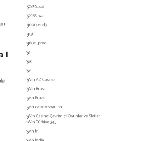
10850_sat
10985_wa
dan
11000prod3
1113i
11800_prod
13
a I
153
1w
1Win AZ Casino
lja
1Win Brasil
1win Brazil
1win casino spanish
1Win Casino: Çevrimiçi Oyunlar ve Slotlar
1Win Türkiye 345
1win fr
1win India