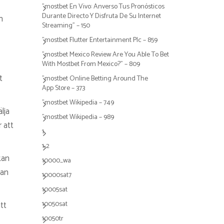
"mostbet En Vivo: Anverso Tus Pronósticos
Durante Directo Y Disfruta De Su Internet
n
Streaming" – 150
"mostbet Flutter Entertainment Plc – 859
"mostbet Mexico Review Are You Able To Bet
With Mostbet From Mexico?" – 809
t
"‎mostbet Online Betting Around The
App Store – 373
"mostbet Wikipedia – 749
lja
"mostbet Wikipedia – 989
 att
1
1-2
kan
10000_wa
kan
10000sat7
10005sat
tt
10050sat
10050tr