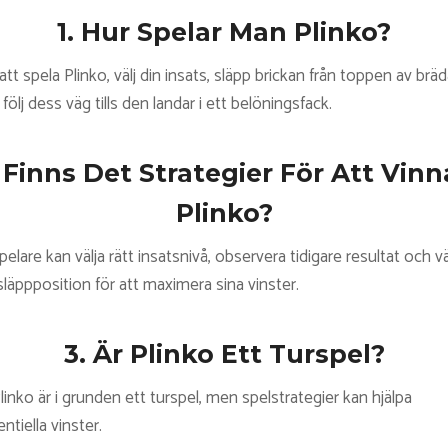
1. Hur Spelar Man Plinko?
att spela Plinko, välj din insats, släpp brickan från toppen av brä
följ dess väg tills den landar i ett belöningsfack.
 Finns Det Strategier För Att Vinn
Plinko?
spelare kan välja rätt insatsnivå, observera tidigare resultat och vä
släppposition för att maximera sina vinster.
3. Är Plinko Ett Turspel?
Plinko är i grunden ett turspel, men spelstrategier kan hjälpa
ntiella vinster.