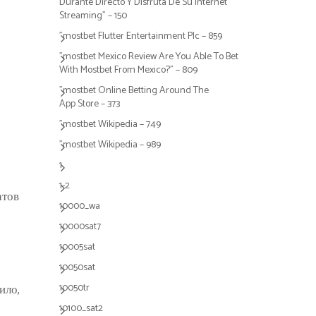
Durante Directo Y Disfruta De Su Internet
Streaming" – 150
"mostbet Flutter Entertainment Plc – 859
"mostbet Mexico Review Are You Able To Bet
With Mostbet From Mexico?" – 809
"‎mostbet Online Betting Around The
App Store – 373
"mostbet Wikipedia – 749
"mostbet Wikipedia – 989
1
1-2
атов
10000_wa
10000sat7
10005sat
10050sat
ило,
10050tr
10100_sat2