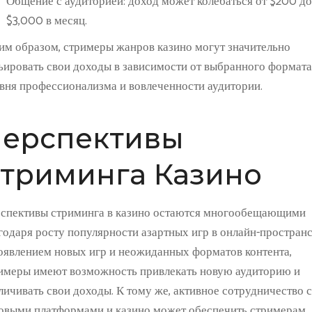
Общение с аудиторией: доход может колебаться от $200 до
$3,000 в месяц.
им образом, стримеры жанров казино могут значительно
ьировать свои доходы в зависимости от выбранного формата
вня профессионализма и вовлеченности аудитории.
ерспективы
триминга Казино
спективы стриминга в казино остаются многообещающими
годаря росту популярности азартных игр в онлайн-пространс
оявлением новых игр и неожиданных форматов контента,
имеры имеют возможность привлекать новую аудиторию и
личивать свои доходы. К тому же, активное сотрудничество с
овыми платформами и казино может обеспечить стримерам