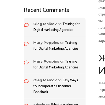
фак
ауд
Recent Comments
стр
тыс
on
Training for
Oleg Malkov
поп
Digital Marketing Agencies
как
зар
on
Training
Mary Poppins
for Digital Marketing Agencies
Ж
on
Training
Mary Poppins
for Digital Marketing Agencies
И
on
Easy Ways
Oleg Malkov
Жан
to Incorporate Customer
стр
Feedback
мож
on
What is marketing
admin