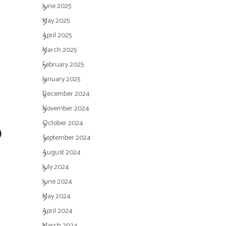
June 2025
May 2025
April 2025
March 2025
February 2025
January 2025
December 2024
November 2024
о
October 2024
September 2024
August 2024
July 2024
June 2024
May 2024
April 2024
March 2024