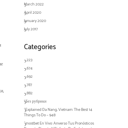
March 2022
April 2020
January 2020
July 2017
и
Categories
– 223
ые
– 674
– 692
– 787
и,
– 882
! Без рубрики
"Explained Da Nang, Vietnam: The Best 14
Things To Do – 948
"mostbet En Vivo: Anverso Tus Pronósticos