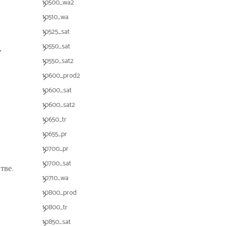
10500_wa2
10510_wa
10525_sat
10550_sat
,
10550_sat2
10600_prod2
10600_sat
10600_sat2
10650_tr
10655_pr
10700_pr
10700_sat
тве.
10710_wa
10800_prod
10800_tr
10850_sat