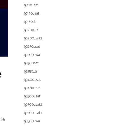
10110_sat
10150_sat
10150_tr
10200_tr
10200_wa2
10250_sat
10300_wa
10300sat
e
10350_tr
10400_sat
10480_sat
10500_sat
10500_sat2
10500_sat3
 le
10500_wa