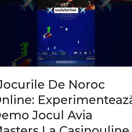
Jocurile De Noroc
nline: Experimenteaz
emo Jocul Avia
asters La Casinouline