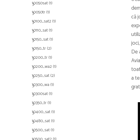
10050sat
(1)
demo
10050tr
(1)
că j
10100_sat2
(1)
expe
10110_sat
(1)
util
10150_sat
(1)
joci
10150_tr
(2)
De a
10200_tr
(1)
Avi
10200_wa2
(1)
toat
10250_sat
(2)
a te
10300_wa
(1)
grat
10300sat
(1)
10350_tr
(1)
10400_sat
(1)
10480_sat
(1)
10500_sat
(1)
10500_sat2
(1)