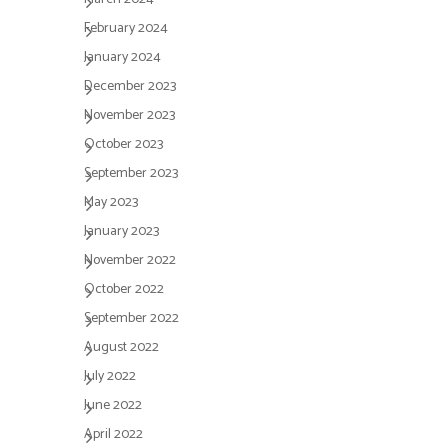
February 2024
January 2024
December 2023
November 2023
October 2023
September 2023
May 2023
January 2023
November 2022
October 2022
September 2022
August 2022
July 2022
June 2022
April 2022