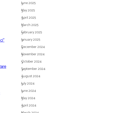
June 2025
May 2025
April 2025
March 2025
February 2025
ci”
January 2025
December 2024
November 2024
October 2024
zare
September 2024
August 2024
July 2024
June 2024
e
May 2024
April 2024
March 2024