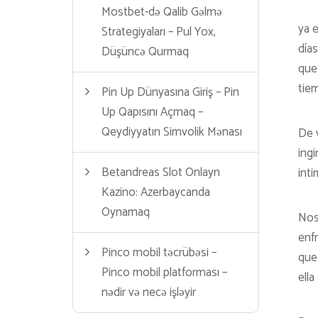
Mostbet-də Qalib Gəlmə
ya 
Strategiyaları – Pul Yox,
días
Düşüncə Qurmaq
que
tie
Pin Up Dünyasına Giriş – Pin
Up Qapısını Açmaq –
Qeydiyyatın Simvolik Mənası
De 
ingi
Betandreas Slot Onlayn
inti
Kazino: Azerbaycanda
Oynamaq
Nos
enfr
Pinco mobil təcrübəsi –
que 
Pinco mobil platforması –
ella
nədir və necə işləyir