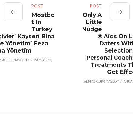
POST
POST
Mostbe
Only A
T In
Little
Turkey
Nudge
şivleri Kayseri Bina
® Aids On L
te Yönetimi Feza
Daters Wit
na Yönetim
Selection
Personal Coach
N@CUPRIMAS.COM
/
NOVEMBER 18,
Treatments T
Get Effe
ADMIN@CUPRIMAS.COM
/
JANUAR