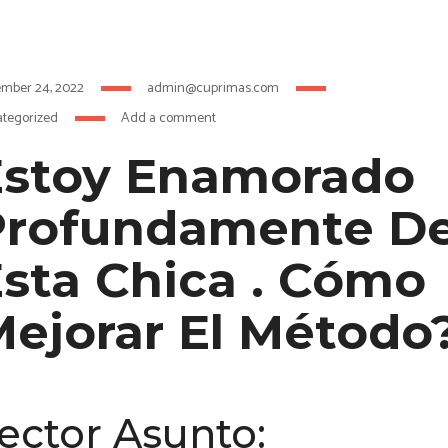
mber 24, 2022
admin@cuprimas.com
tegorized
Add a comment
Estoy Enamorado
Profundamente D
sta Chica . Cómo
ejorar El Método
ector Asunto: