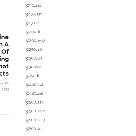
10110_sat
10150_sat
10150_tr
10200_tr
ine
10200_wa2
h A
10250_sat
 Of
10300_wa
ing
hat
10300sat
cts
10350_tr
Y 20,
10400_sat
2023
10480_sat
10500_sat
10500_sat2
10500_sat3
10500_wa