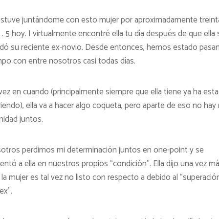
estuve juntándome con esto mujer por aproximadamente treint
 . 5 hoy. I virtualmente encontré ella tu día después de que ella 
dó su reciente ex-novio. Desde entonces, hemos estado pasa
mpo con entre nosotros casi todas días.
vez en cuando (principalmente siempre que ella tiene ya ha est
riendo), ella va a hacer algo coqueta, pero aparte de eso no hay 
midad juntos.
otros perdimos mi determinación juntos en one-point y se
entó a ella en nuestros propios “condición”. Ella dijo una vez m
la mujer es tal vez no listo con respecto a debido al “superació
 ex”.