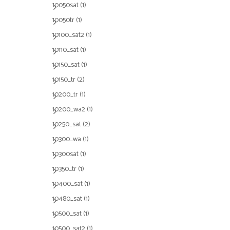
10050sat
(1)
10050tr
(1)
10100_sat2
(1)
10110_sat
(1)
10150_sat
(1)
10150_tr
(2)
10200_tr
(1)
10200_wa2
(1)
10250_sat
(2)
10300_wa
(1)
10300sat
(1)
10350_tr
(1)
10400_sat
(1)
10480_sat
(1)
10500_sat
(1)
10500_sat2
(1)