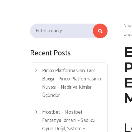
ink
film izle
hacklink
Nove
Search for:
Unca
Recent Posts
Pinco Platformasının Tam
E
Baxışı – Pinco Platformasının
Nüvəsi – Nədir və Kimlər
M
Üçündür
Mostbet – Mostbet
Fantaziya İdmanı – Sadəcə
L
Oyun Değil, Sistem –