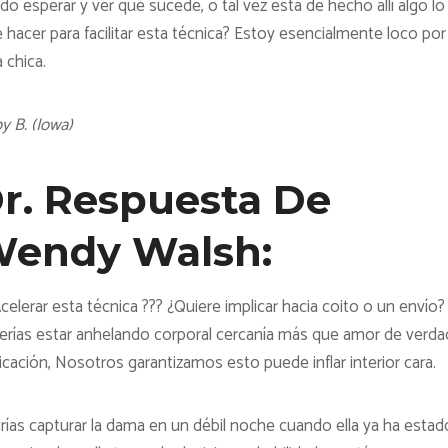
o esperar y ver qué sucede, o tal vez está de hecho allí algo lo
 hacer para facilitar esta técnica? Estoy esencialmente loco por
 chica.
y B. (Iowa)
r. Respuesta De
endy Walsh:
celerar esta técnica ??? ¿Quiere implicar hacia coito o un envío? 
erías estar anhelando corporal cercanía más que amor de verda
cación, Nosotros garantizamos esto puede inflar interior cara.
rías capturar la dama en un débil noche cuando ella ya ha estad