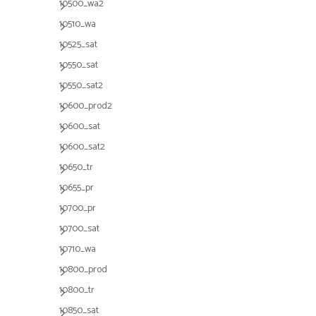
10500_wa2
10510_wa
10525_sat
10550_sat
10550_sat2
10600_prod2
10600_sat
10600_sat2
10650_tr
10655_pr
10700_pr
10700_sat
10710_wa
10800_prod
10800_tr
10850_sat