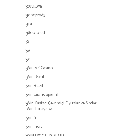
10985_wa
11000prod3
1113i
11800_prod
13
153
1w
1Win AZ Casino
1Win Brasil
1win Brazil
1win casino spanish
1Win Casino: Çevrimiçi Oyunlar ve Slotlar
1Win Türkiye 345
1win fr
1win India
1WIN Official In Russia