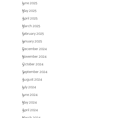
June 2025
May 2025
April 2025
March 2025
February 2025
January 2025
December 2024
November 2024
October 2024
September 2024
August 2024
July 2024
June 2024
May 2024
April 2024
March 2024