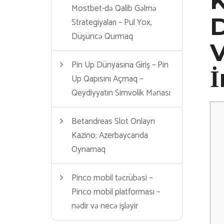
Mostbet-də Qalib Gəlmə
D
Strategiyaları – Pul Yox,
Düşüncə Qurmaq
V
Pin Up Dünyasına Giriş – Pin
I
Up Qapısını Açmaq –
Qeydiyyatın Simvolik Mənası
Betandreas Slot Onlayn
Kazino: Azerbaycanda
Oynamaq
Pinco mobil təcrübəsi –
Pinco mobil platforması –
nədir və necə işləyir