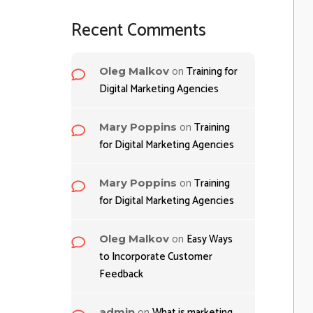
Recent Comments
on
Training for
Oleg Malkov
Digital Marketing Agencies
on
Training
Mary Poppins
for Digital Marketing Agencies
on
Training
Mary Poppins
for Digital Marketing Agencies
on
Easy Ways
Oleg Malkov
to Incorporate Customer
Feedback
on
What is marketing
admin