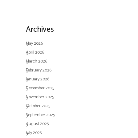
Archives
May 2026
April 2026
March 2026
February 2026
January 2026
December 2025
November 2025
October 2025
September 2025
August 2025
July 2025