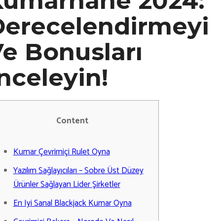
Kumarhane 2024:
erecelendirmeyi
e Bonusları
̇nceleyin!
Content
Kumar Çevrimiçi Rulet Oyna
Yazılım Sağlayıcıları – Sobre Üst Düzey
Ürünler Sağlayan Lider Şirketler
En Iyi Sanal Blackjack Kumar Oyna