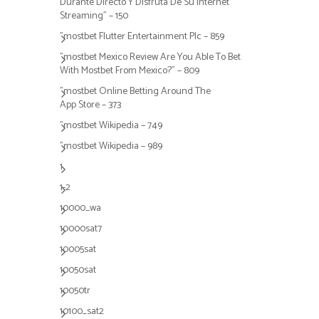
Durante Directo Y Disfruta De Su Internet
Streaming" – 150
"mostbet Flutter Entertainment Plc – 859
"mostbet Mexico Review Are You Able To Bet
With Mostbet From Mexico?" – 809
"‎mostbet Online Betting Around The
App Store – 373
"mostbet Wikipedia – 749
"mostbet Wikipedia – 989
1
1-2
10000_wa
10000sat7
10005sat
10050sat
10050tr
10100_sat2