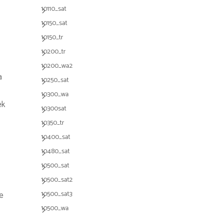
10110_sat
10150_sat
10150_tr
10200_tr
10200_wa2
a
10250_sat
10300_wa
ek
10300sat
10350_tr
10400_sat
10480_sat
10500_sat
10500_sat2
e
10500_sat3
10500_wa