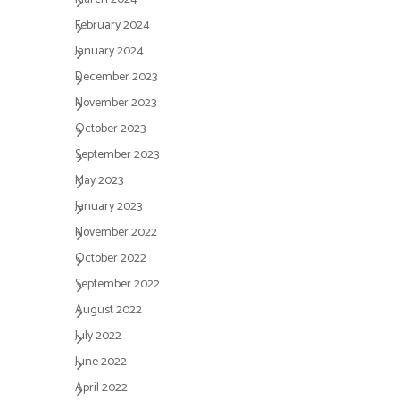
February 2024
January 2024
December 2023
November 2023
October 2023
September 2023
May 2023
January 2023
November 2022
October 2022
September 2022
August 2022
July 2022
June 2022
April 2022