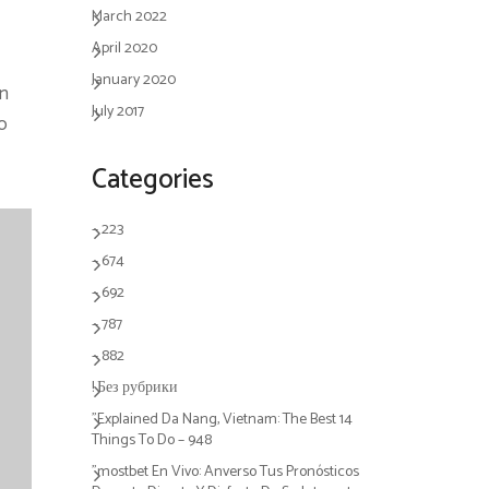
March 2022
April 2020
January 2020
in
July 2017
o
Categories
– 223
– 674
– 692
– 787
– 882
! Без рубрики
"Explained Da Nang, Vietnam: The Best 14
Things To Do – 948
"mostbet En Vivo: Anverso Tus Pronósticos