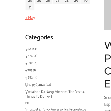
24
25
26
27
28
29
30
31
« May
Categories
W
– 223
(3)
P
– 674
(4)
– 692
(4)
C
– 787
(1)
– 882
(4)
E
! Без рубрики
(22)
"Explained Da Nang, Vietnam: The Best 14
Things To Do – 948
Si 
(3)
Espa
"mostbet En Vivo: Anverso Tus Pronósticos