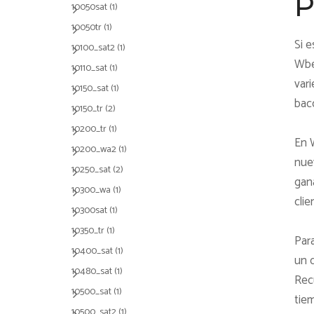
P
10050sat
(1)
10050tr
(1)
Si e
10100_sat2
(1)
Wbe
10110_sat
(1)
vari
10150_sat
(1)
bacc
10150_tr
(2)
10200_tr
(1)
En 
10200_wa2
(1)
nue
10250_sat
(2)
gana
10300_wa
(1)
clie
10300sat
(1)
10350_tr
(1)
Para
10400_sat
(1)
un d
10480_sat
(1)
Rec
10500_sat
(1)
tie
10500_sat2
(1)