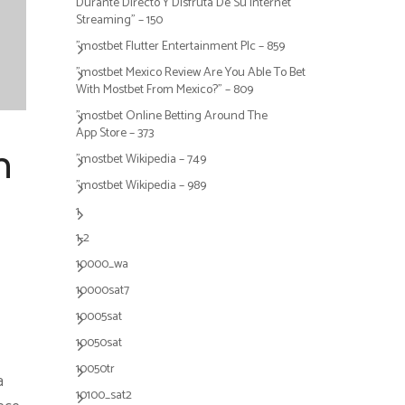
Durante Directo Y Disfruta De Su Internet
Streaming" – 150
"mostbet Flutter Entertainment Plc – 859
"mostbet Mexico Review Are You Able To Bet
With Mostbet From Mexico?" – 809
"‎mostbet Online Betting Around The
App Store – 373
n
"mostbet Wikipedia – 749
"mostbet Wikipedia – 989
1
1-2
10000_wa
10000sat7
10005sat
10050sat
10050tr
a
10100_sat2