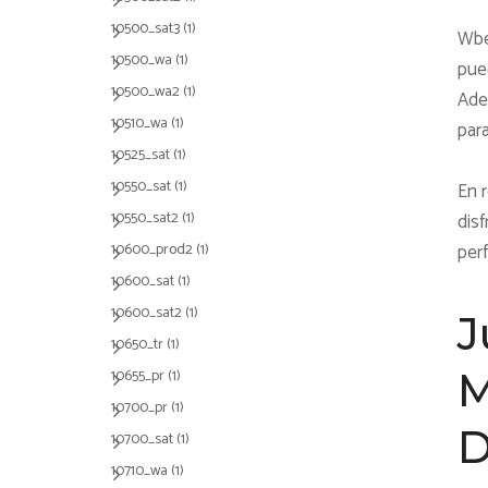
10500_sat3
(1)
Wbe
10500_wa
(1)
pue
10500_wa2
(1)
Ade
10510_wa
(1)
par
10525_sat
(1)
10550_sat
(1)
En r
10550_sat2
(1)
dis
perf
10600_prod2
(1)
10600_sat
(1)
10600_sat2
(1)
J
10650_tr
(1)
M
10655_pr
(1)
10700_pr
(1)
D
10700_sat
(1)
10710_wa
(1)