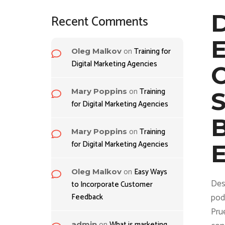
Recent Comments
on
Training for
Oleg Malkov
Digital Marketing Agencies
O
on
Training
Mary Poppins
S
for Digital Marketing Agencies
B
on
Training
Mary Poppins
for Digital Marketing Agencies
on
Easy Ways
Oleg Malkov
Des
to Incorporate Customer
Feedback
pod
Prue
on
What is marketing
admin