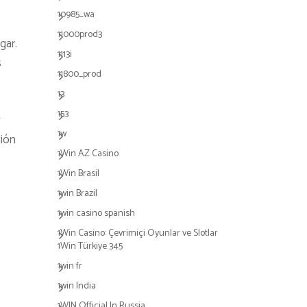
10985_wa
11000prod3
gar.
1113i
s
11800_prod
13
153
y
1w
ción
1Win AZ Casino
1Win Brasil
1win Brazil
1win casino spanish
1Win Casino: Çevrimiçi Oyunlar ve Slotlar
1Win Türkiye 345
1win fr
1win India
1WIN Official In Russia