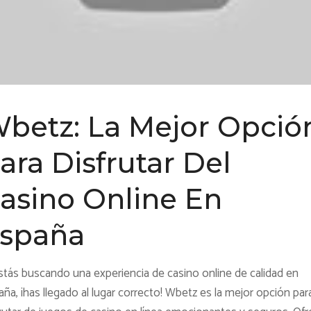
betz: La Mejor Opció
ara Disfrutar Del
asino Online En
spaña
estás buscando una experiencia de casino online de calidad en
ña, ¡has llegado al lugar correcto! Wbetz es la mejor opción par