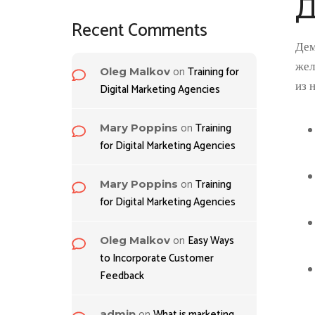
Д
Recent Comments
Дем
жел
on
Training for
Oleg Malkov
из 
Digital Marketing Agencies
on
Training
Mary Poppins
for Digital Marketing Agencies
on
Training
Mary Poppins
for Digital Marketing Agencies
on
Easy Ways
Oleg Malkov
to Incorporate Customer
Feedback
on
What is marketing
admin