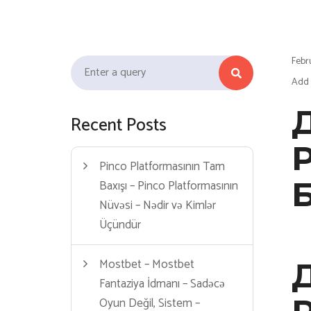
film izle
hacklink
Febr
Search for:
Add
Recent Posts
P
Pinco Platformasının Tam
Baxışı – Pinco Platformasının
Nüvəsi – Nədir və Kimlər
Üçündür
Mostbet – Mostbet
Fantaziya İdmanı – Sadəcə
Oyun Değil, Sistem –