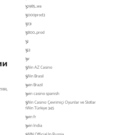
10985_wa
11000prod3
1113i
11800_prod
13
153
1w
ии
1Win AZ Casino
1Win Brasil
1win Brazil
ни,
1win casino spanish
1Win Casino: Çevrimiçi Oyunlar ve Slotlar
1Win Türkiye 345
1win fr
1win India
1WIN Official In Russia