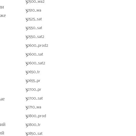
10500_wa2
ли
10510_wa
аже
10525_sat
10550_sat
10550_sat2
10600_prod2
10600_sat
10600_sat2
10650_tr
10655_pr
10700_pr
ые
10700_sat
10710_wa
10800_prod
сий
10800_tr
ий
10850_sat