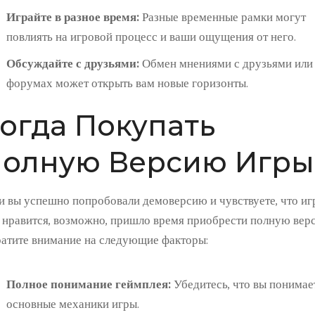
Играйте в разное время:
Разные временные рамки могут
повлиять на игровой процесс и ваши ощущения от него.
Обсуждайте с друзьями:
Обмен мнениями с друзьями или
форумах может открыть вам новые горизонты.
огда Покупать
олную Версию Игры
и вы успешно попробовали демоверсию и чувствуете, что иг
 нравится, возможно, пришло время приобрести полную вер
атите внимание на следующие факторы:
Полное понимание геймплея:
Убедитесь, что вы понимае
основные механики игры.