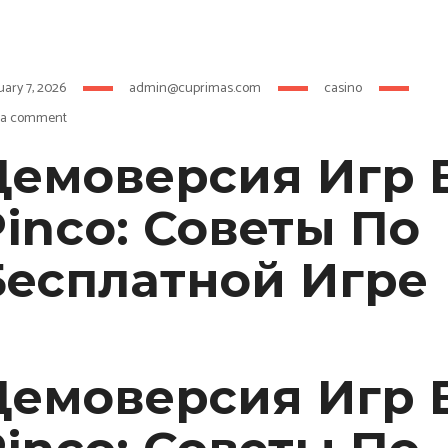
uary 7, 2026
admin@cuprimas.com
casino
 a comment
Демоверсия Игр 
inco: Советы По
Бесплатной Игре
Демоверсия Игр 