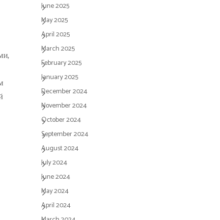
June 2025
May 2025
April 2025
March 2025
ми,
February 2025
January 2025
м
December 2024
й
November 2024
October 2024
September 2024
August 2024
July 2024
June 2024
May 2024
April 2024
March 2024