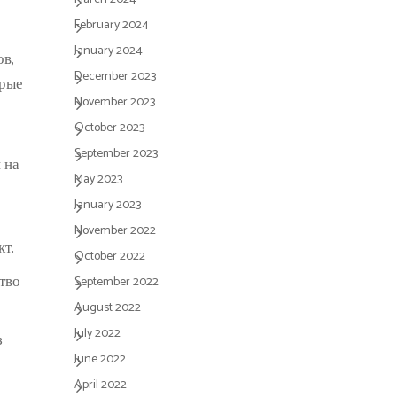
February 2024
January 2024
в,
December 2023
орые
November 2023
October 2023
September 2023
 на
May 2023
January 2023
November 2022
т.
October 2022
тво
September 2022
August 2022
July 2022
з
June 2022
April 2022