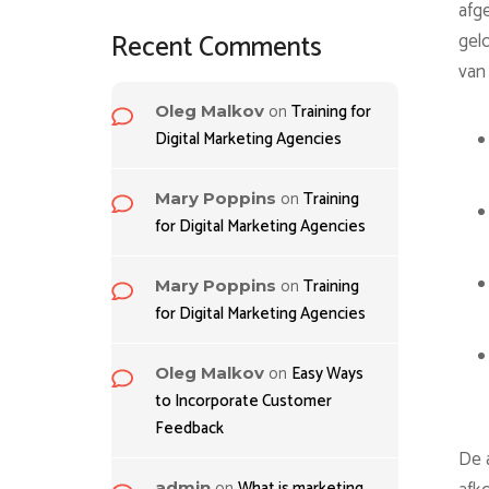
afg
Recent Comments
gel
van
on
Training for
Oleg Malkov
Digital Marketing Agencies
on
Training
Mary Poppins
for Digital Marketing Agencies
on
Training
Mary Poppins
for Digital Marketing Agencies
on
Easy Ways
Oleg Malkov
to Incorporate Customer
Feedback
De 
on
What is marketing
admin