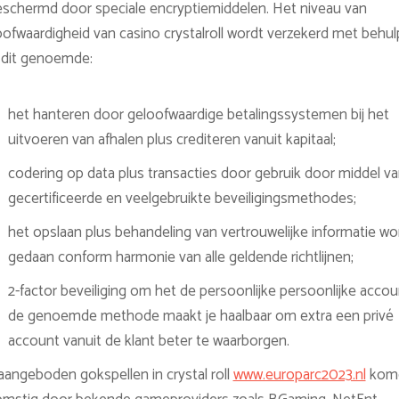
eschermd door speciale encryptiemiddelen. Het niveau van
oofwaardigheid van casino crystalroll wordt verzekerd met behul
 dit genoemde:
het hanteren door geloofwaardige betalingssystemen bij het
uitvoeren van afhalen plus crediteren vanuit kapitaal;
codering op data plus transacties door gebruik door middel v
gecertificeerde en veelgebruikte beveiligingsmethodes;
het opslaan plus behandeling van vertrouwelijke informatie wo
gedaan conform harmonie van alle geldende richtlijnen;
2-factor beveiliging om het de persoonlijke persoonlijke accou
de genoemde methode maakt je haalbaar om extra een privé
account vanuit de klant beter te waarborgen.
aangeboden gokspellen in crystal roll
www.europarc2023.nl
kom