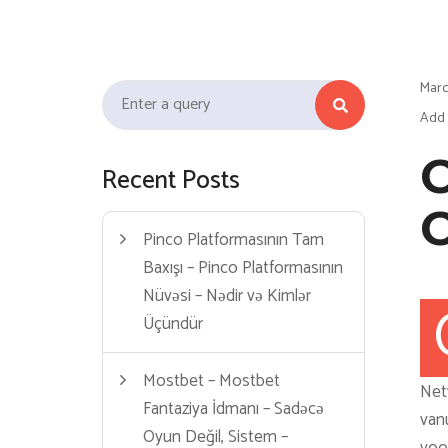
ink
film izle
hacklink
Marc
Search for:
Add
C
Recent Posts
C
Pinco Platformasının Tam
Baxışı – Pinco Platformasının
Nüvəsi – Nədir və Kimlər
Üçündür
Mostbet – Mostbet
Net
Fantaziya İdmanı – Sadəcə
vanu
Oyun Değil, Sistem –