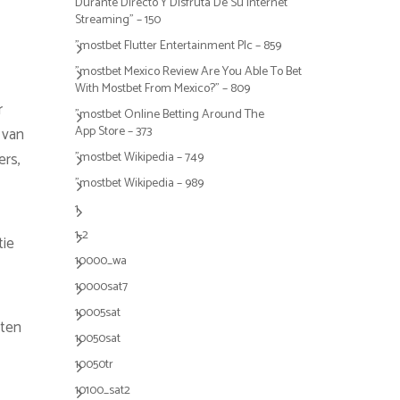
Durante Directo Y Disfruta De Su Internet
Streaming" – 150
"mostbet Flutter Entertainment Plc – 859
"mostbet Mexico Review Are You Able To Bet
With Mostbet From Mexico?" – 809
r
"‎mostbet Online Betting Around The
App Store – 373
 van
ers,
"mostbet Wikipedia – 749
"mostbet Wikipedia – 989
1
1-2
tie
10000_wa
10000sat7
10005sat
rten
10050sat
10050tr
10100_sat2