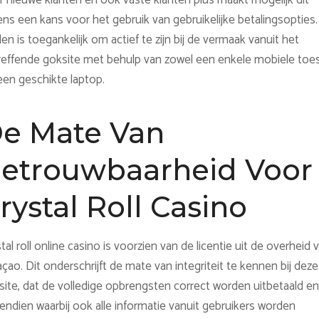
r nieuwe klanten en ook vaste klanten plus maakt mogelijk dit
ns een kans voor het gebruik van gebruikelijke betalingsopties.
en is toegankelijk om actief te zijn bij de vermaak vanuit het
reffende goksite met behulp van zowel een enkele mobiele toes
een geschikte laptop.
e Mate Van
etrouwbaarheid Voor
rystal Roll Casino
tal roll online casino is voorzien van de licentie uit de overheid 
çao. Dit onderschrijft de mate van integriteit te kennen bij deze
site, dat de volledige opbrengsten correct worden uitbetaald en
endien waarbij ook alle informatie vanuit gebruikers worden