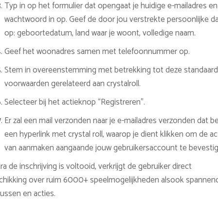
Typ in op het formulier dat opengaat je huidige e-mailadres en
wachtwoord in op. Geef de door jou verstrekte persoonlijke d
op: geboortedatum, land waar je woont, volledige naam.
Geef het woonadres samen met telefoonnummer op.
Stem in overeenstemming met betrekking tot deze standaard
voorwaarden gerelateerd aan crystalroll.
Selecteer bij het actieknop “Registreren”.
Er zal een mail verzonden naar je e-mailadres verzonden dat b
een hyperlink met crystal roll, waarop je dient klikken om de ac
van aanmaken aangaande jouw gebruikersaccount te bevestig
a de inschrijving is voltooid, verkrijgt de gebruiker direct
chikking over ruim 6000+ speelmogelijkheden alsook spannen
ussen en acties.