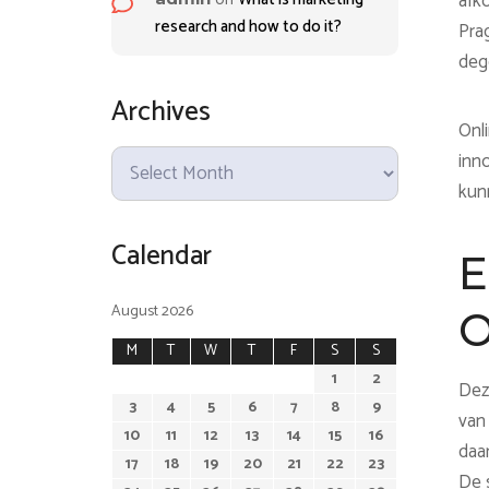
afk
research and how to do it?
Pra
dege
Archives
Onli
A
inn
r
kun
c
Calendar
h
E
i
v
August 2026
O
e
M
T
W
T
F
S
S
s
1
2
Dez
3
4
5
6
7
8
9
van 
10
11
12
13
14
15
16
daar
17
18
19
20
21
22
23
De s