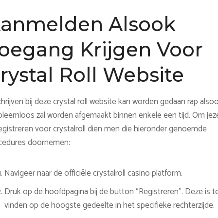
anmelden Alsook
oegang Krijgen Voor
rystal Roll Website
hrijven bij deze crystal roll website kan worden gedaan rap also
bleemloos zal worden afgemaakt binnen enkele een tijd. Om jeze
registreren voor crystalroll dien men die hieronder genoemde
cedures doornemen:
Navigeer naar de officiële crystalroll casino platform.
Druk op de hoofdpagina bij de button “Registreren”. Deze is t
vinden op de hoogste gedeelte in het specifieke rechterzijde.