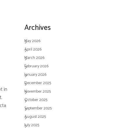
Archives
May 2026
April 2026
March 2026
February 2026
January 2026
December 2025
t in
November 2025
t.
October 2025
cta
September 2025
August 2025
July 2025