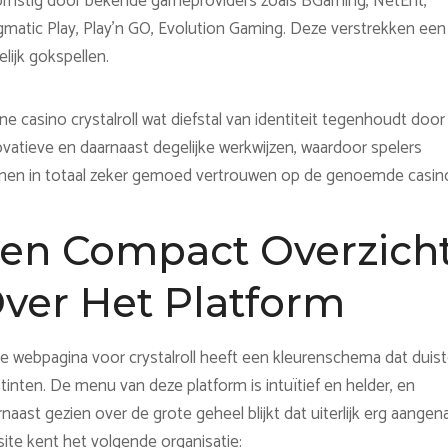
omstig door bekende gameproviders zoals BGaming, NetEnt,
gmatic Play, Play’n GO, Evolution Gaming. Deze verstrekken een
lijk gokspellen.
ne casino crystalroll wat diefstal van identiteit tegenhoudt door
ovatieve en daarnaast degelijke werkwijzen, waardoor spelers
nen in totaal zeker gemoed vertrouwen op de genoemde casin
en Compact Overzich
ver Het Platform
e webpagina voor crystalroll heeft een kleurenschema dat duist
tinten. De menu van deze platform is intuïtief en helder, en
naast gezien over de grote geheel blijkt dat uiterlijk erg aangen
ite kent het volgende organisatie: