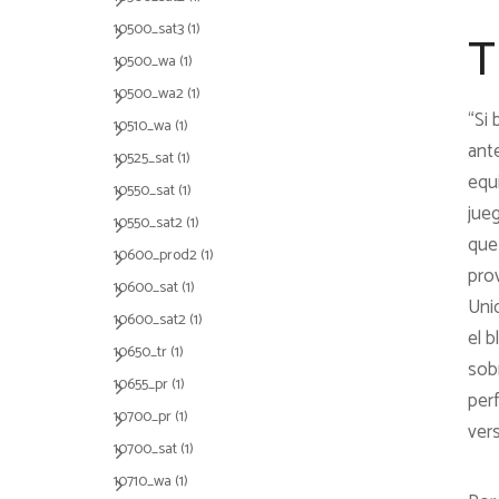
10500_sat3
(1)
T
10500_wa
(1)
10500_wa2
(1)
“Si
10510_wa
(1)
ante
10525_sat
(1)
equi
10550_sat
(1)
jue
10550_sat2
(1)
que 
10600_prod2
(1)
pro
10600_sat
(1)
Unid
10600_sat2
(1)
el b
10650_tr
(1)
sob
10655_pr
(1)
per
10700_pr
(1)
ver
10700_sat
(1)
10710_wa
(1)