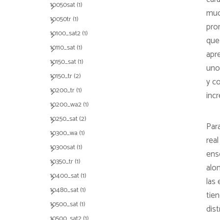
10050sat
(1)
muc
10050tr
(1)
pro
10100_sat2
(1)
que
10110_sat
(1)
apre
10150_sat
(1)
uno
10150_tr
(2)
y c
10200_tr
(1)
incr
10200_wa2
(1)
10250_sat
(2)
Para
10300_wa
(1)
rea
10300sat
(1)
ense
10350_tr
(1)
alo
10400_sat
(1)
las
10480_sat
(1)
tien
10500_sat
(1)
dist
10500_sat2
(1)