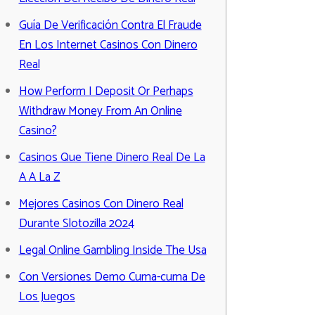
Guía De Verificación Contra El Fraude
En Los Internet Casinos Con Dinero
Real
How Perform I Deposit Or Perhaps
Withdraw Money From An Online
Casino?
Casinos Que Tiene Dinero Real De La
A A La Z
Mejores Casinos Con Dinero Real
Durante Slotozilla 2024
Legal Online Gambling Inside The Usa
Con Versiones Demo Cuma-cuma De
Los Juegos