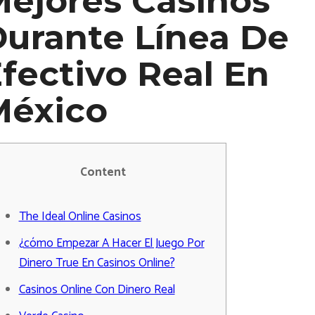
ejores Casinos
urante Línea De
fectivo Real En
México
Content
The Ideal Online Casinos
¿cómo Empezar A Hacer El Juego Por
Dinero True En Casinos Online?
Casinos Online Con Dinero Real