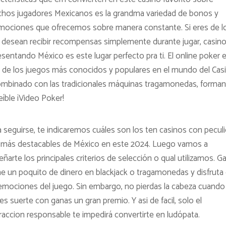
hos jugadores Mexicanos es la grandma variedad de bonos y
mociones que ofrecemos sobre manera constante. Si eres de l
 desean recibir recompensas simplemente durante jugar, casino
sentando México es este lugar perfecto pra ti. El online poker 
 de los juegos más conocidos y populares en el mundo del Cas
ombinado con las tradicionales máquinas tragamonedas, forman
eíble ¡Video Poker!
 seguirse, te indicaremos cuáles son los ten casinos con pecul
l más destacables de México en este 2024. Luego vamos a
ñarte los principales criterios de selección o qual utilizamos. G
ne un poquito de dinero en blackjack o tragamonedas y disfruta
 emociones del juego. Sin embargo, no pierdas la cabeza cuando
es suerte con ganas un gran premio. Y asi de facil, solo el
raccion responsable te impedirá convertirte en ludópata.