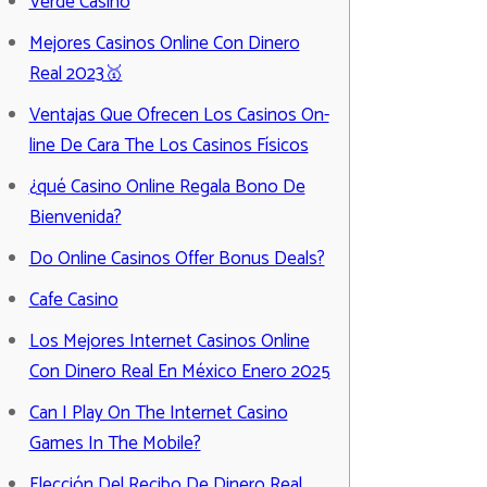
Verde Casino
Mejores Casinos Online Con Dinero
Real 2023🥇
Ventajas Que Ofrecen Los Casinos On-
line De Cara The Los Casinos Físicos
¿qué Casino Online Regala Bono De
Bienvenida?
Do Online Casinos Offer Bonus Deals?
Cafe Casino
Los Mejores Internet Casinos Online
Con Dinero Real En México Enero 2025
Can I Play On The Internet Casino
Games In The Mobile?
Elección Del Recibo De Dinero Real