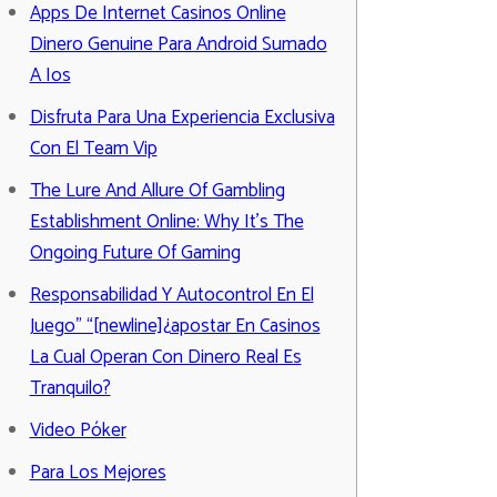
Apps De Internet Casinos Online
Dinero Genuine Para Android Sumado
A Ios
Disfruta Para Una Experiencia Exclusiva
Con El Team Vip
The Lure And Allure Of Gambling
Establishment Online: Why It’s The
Ongoing Future Of Gaming
Responsabilidad Y Autocontrol En El
Juego” “[newline]¿apostar En Casinos
La Cual Operan Con Dinero Real Es
Tranquilo?
Video Póker
Para Los Mejores