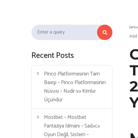
lm izle
hacklink
Janua
Search for:
Add
C
Recent Posts
T
Pinco Platformasının Tam
2
Baxışı – Pinco Platformasının
Nüvəsi – Nədir və Kimlər
Y
Üçündür
Mostbet – Mostbet
Fantaziya İdmanı – Sadəcə
Oyun Değil, Sistem –