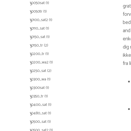
10050sat
(1)
grat
10050tr
(1)
forv
10100_sat2
(1)
beds
10110_sat
(1)
and
10150_sat
(1)
enke
10150_tr
(2)
dig 
10200_tr
(1)
ikke
10200_wa2
(1)
fra 
10250_sat
(2)
10300_wa
(1)
10300sat
(1)
10350_tr
(1)
10400_sat
(1)
10480_sat
(1)
10500_sat
(1)
10500_sat2
(1)