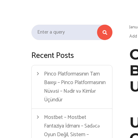
 forum
hacklink
film izle
hacklink
Janu
Search for:
Add
C
Recent Posts
B
Pinco Platformasının Tam
U
Baxışı – Pinco Platformasının
Nüvəsi – Nədir və Kimlər
Üçündür
Mostbet – Mostbet
Fantaziya İdmanı – Sadəcə
Oyun Değil, Sistem –