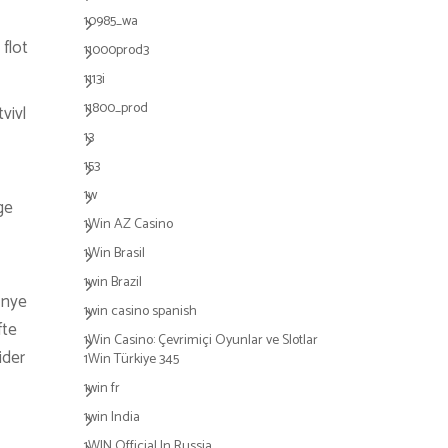
10985_wa
 flot
11000prod3
1113i
11800_prod
vivl
13
153
1w
ge
1Win AZ Casino
1Win Brasil
1win Brazil
 nye
1win casino spanish
fte
1Win Casino: Çevrimiçi Oyunlar ve Slotlar
ider
1Win Türkiye 345
1win fr
1win India
1WIN Official In Russia