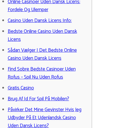
Online Casinoer Uden Dansk Licens:
Fordele Og Ulemper
Casino Uden Dansk Licens Info:
Bedste Online Casino Uden Dansk
Licens
Sådan Vælger I Det Bedste Online
Casino Uden Dansk Licens
Find Sobre Bedste Casinoer Uden
Rofus – Spil Nu Uden Rofus
Gratis Casino
Brug Af Id For Spil På Mobilen?
Påvirker Det Mine Gevinster Hvis Jeg
Udbyder På Et Udenlandsk Casino
Uden Dansk Licens?