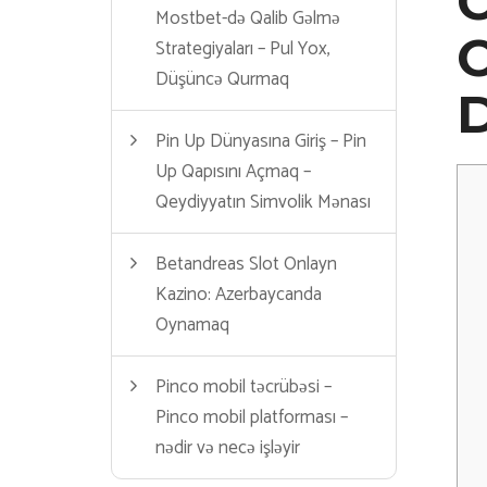
C
Mostbet-də Qalib Gəlmə
O
Strategiyaları – Pul Yox,
Düşüncə Qurmaq
D
Pin Up Dünyasına Giriş – Pin
Up Qapısını Açmaq –
Qeydiyyatın Simvolik Mənası
Betandreas Slot Onlayn
Kazino: Azerbaycanda
Oynamaq
Pinco mobil təcrübəsi –
Pinco mobil platforması –
nədir və necə işləyir