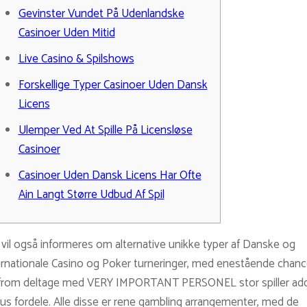
Gevinster Vundet På Udenlandske
Casinoer Uden Mitid
Live Casino & Spilshows
Forskellige Typer Casinoer Uden Dansk
Licens
Ulemper Ved At Spille På Licensløse
Casinoer
Casinoer Uden Dansk Licens Har Ofte
Ain Langt Større Udbud Af Spil
 vil også informeres om alternative unikke typer af Danske og
ernationale Casino og Poker turneringer, med enestående chan
 from deltage med VERY IMPORTANT PERSONEL stor spiller ad
us fordele. Alle disse er rene gambling arrangementer, med de