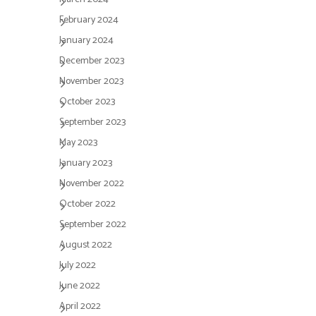
February 2024
January 2024
December 2023
November 2023
October 2023
September 2023
May 2023
January 2023
November 2022
October 2022
September 2022
August 2022
July 2022
June 2022
April 2022