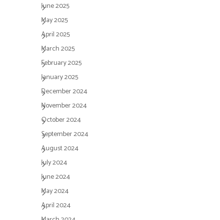
June 2025
May 2025
April 2025
March 2025
February 2025
January 2025
December 2024
November 2024
October 2024
September 2024
August 2024
July 2024
June 2024
May 2024
April 2024
March 2024