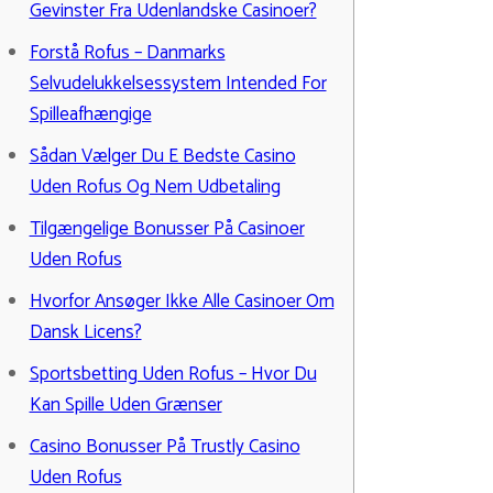
Gevinster Fra Udenlandske Casinoer?
Forstå Rofus – Danmarks
Selvudelukkelsessystem Intended For
Spilleafhængige
Sådan Vælger Du E Bedste Casino
Uden Rofus Og Nem Udbetaling
Tilgængelige Bonusser På Casinoer
Uden Rofus
Hvorfor Ansøger Ikke Alle Casinoer Om
Dansk Licens?
Sportsbetting Uden Rofus – Hvor Du
Kan Spille Uden Grænser
Casino Bonusser På Trustly Casino
Uden Rofus