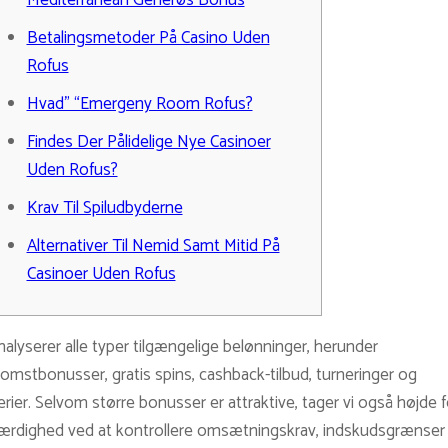
Mediterranean Generøs Bonus
Betalingsmetoder På Casino Uden
Rofus
Hvad” “Emergeny Room Rofus?
Findes Der Pålidelige Nye Casinoer
Uden Rofus?
Krav Til Spiludbyderne
Alternativer Til Nemid Samt Mitid På
Casinoer Uden Rofus
nalyserer alle typer tilgængelige belønninger, herunder
omstbonusser, gratis spins, cashback-tilbud, turneringer og
erier. Selvom større bonusser er attraktive, tager vi også højde f
færdighed ved at kontrollere omsætningskrav, indskudsgrænser