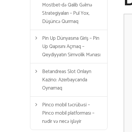
D
Mostbet-də Qalib Gəlmə
Strategiyaları – Pul Yox,
Düşüncə Qurmaq
Pin Up Dünyasına Giriş – Pin
Up Qapısını Açmaq –
Qeydiyyatın Simvolik Mənası
Betandreas Slot Onlayn
Kazino: Azerbaycanda
Oynamaq
Pinco mobil təcrübəsi –
Pinco mobil platforması –
nədir və necə işləyir