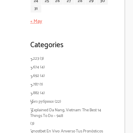
24
25
26
27
28
29
30
31
« May
Categories
– 223
(3)
– 674
(4)
– 692
(4)
– 787
(1)
– 882
(4)
! Без рубрики
(22)
"Explained Da Nang, Vietnam: The Best 14
Things To Do – 948
(3)
"mostbet En Vivo: Anverso Tus Pronósticos