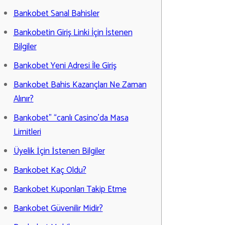
Bankobet Sanal Bahisler
Bankobetin Giriş Linki İçin İstenen
Bilgiler
Bankobet Yeni Adresi İle Giriş
Bankobet Bahis Kazançları Ne Zaman
Alınır?
Bankobet” “canlı Casino’da Masa
Limitleri
Üyelik İçin İstenen Bilgiler
Bankobet Kaç Oldu?
Bankobet Kuponları Takip Etme
Bankobet Güvenilir Midir?