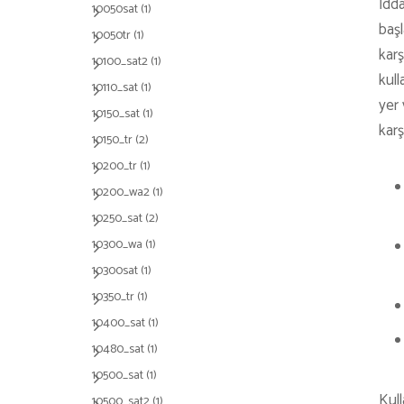
İdda
10050sat
(1)
başl
10050tr
(1)
karş
10100_sat2
(1)
kull
10110_sat
(1)
yer 
10150_sat
(1)
karş
10150_tr
(2)
10200_tr
(1)
10200_wa2
(1)
10250_sat
(2)
10300_wa
(1)
10300sat
(1)
10350_tr
(1)
10400_sat
(1)
10480_sat
(1)
10500_sat
(1)
Kull
10500_sat2
(1)