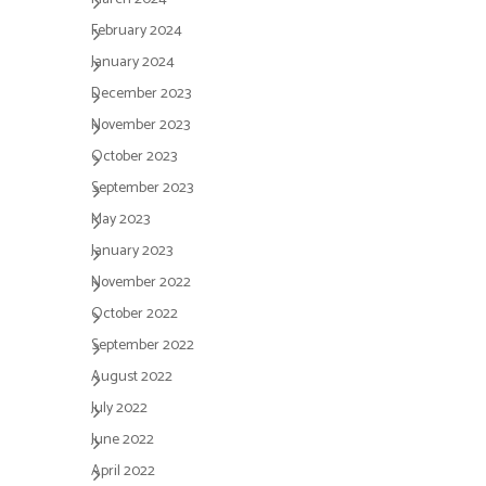
February 2024
January 2024
December 2023
November 2023
October 2023
September 2023
May 2023
January 2023
November 2022
October 2022
September 2022
August 2022
July 2022
June 2022
April 2022