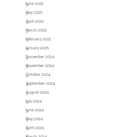
June 2025
May 2025
April 2025
March 2025
February 2025
January 2025
December 2024
November 2024
October 2024
September 2024
August 2024
July 2024
June 2024
May 2024
April 2024
March 2024