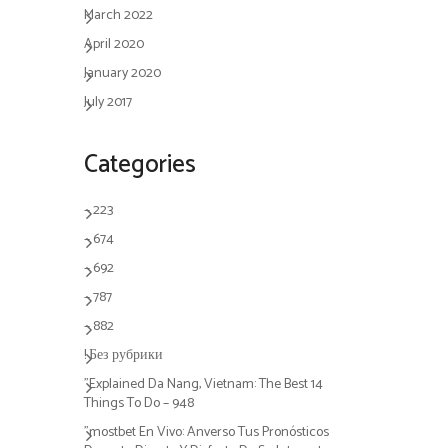
March 2022
April 2020
January 2020
July 2017
Categories
– 223
– 674
– 692
– 787
– 882
! Без рубрики
"Explained Da Nang, Vietnam: The Best 14
Things To Do – 948
"mostbet En Vivo: Anverso Tus Pronósticos