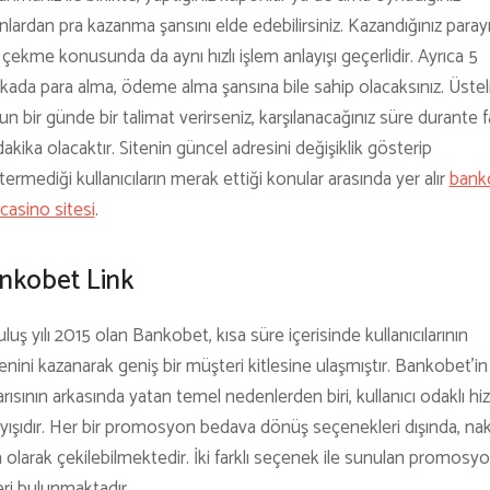
lardan pra kazanma şansını elde edebilirsiniz. Kazandığınız paray
 çekme konusunda da aynı hızlı işlem anlayışı geçerlidir. Ayrıca 5
kada para alma, ödeme alma şansına bile sahip olacaksınız. Üstel
n bir günde bir talimat verirseniz, karşılanacağınız süre durante f
akika olacaktır. Sitenin güncel adresini değişiklik gösterip
ermediği kullanıcıların merak ettiği konular arasında yer alır
bank
casino sitesi
.
nkobet Link
luş yılı 2015 olan Bankobet, kısa süre içerisinde kullanıcılarının
nini kazanarak geniş bir müşteri kitlesine ulaşmıştır. Bankobet’in
rısının arkasında yatan temel nedenlerden biri, kullanıcı odaklı h
yışıdır. Her bir promosyon bedava dönüş seçenekleri dışında, nak
 olarak çekilebilmektedir. İki farklı seçenek ile sunulan promosy
eri bulunmaktadır.