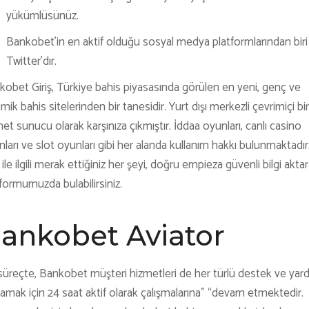
yükümlüsünüz.
Bankobet’in en aktif olduğu sosyal medya platformlarından biri
Twitter’dır.
obet Giriş, Türkiye bahis piyasasında görülen en yeni, genç ve
mik bahis sitelerinden bir tanesidir. Yurt dışı merkezli çevrimiçi bir
et sunucu olarak karşınıza çıkmıştır. İddaa oyunları, canlı casino
ları ve slot oyunları gibi her alanda kullanım hakkı bulunmaktadır
 ile ilgili merak ettiğiniz her şeyi, doğru empieza güvenli bilgi akta
formumuzda bulabilirsiniz.
ankobet Aviator
üreçte, Bankobet müşteri hizmetleri de her türlü destek ve yard
amak için 24 saat aktif olarak çalışmalarına” “devam etmektedir.