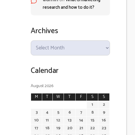
research and how to do it?
Archives
A
r
c
Calendar
h
i
v
August 2026
e
M
T
W
T
F
S
S
s
1
2
3
4
5
6
7
8
9
10
11
12
13
14
15
16
17
18
19
20
21
22
23