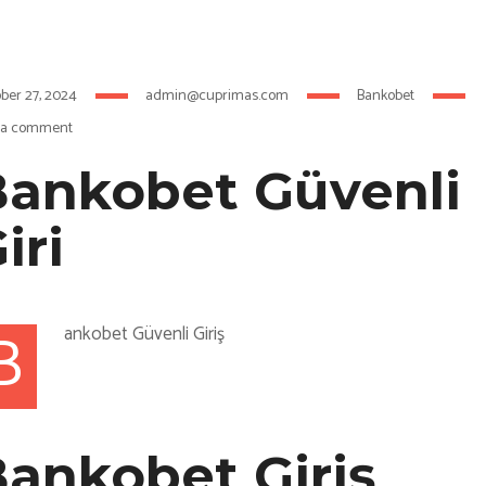
ber 27, 2024
admin@cuprimas.com
Bankobet
 a comment
ankobet Güvenli
iri
B
ankobet Güvenli Giriş
ankobet Giriş