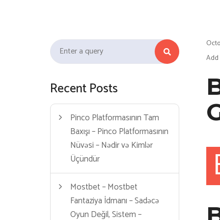
ink
film izle
hacklink
Octo
Search for:
Add
B
Recent Posts
G
Pinco Platformasının Tam
Baxışı – Pinco Platformasının
Nüvəsi – Nədir və Kimlər
Üçündür
Mostbet – Mostbet
Fantaziya İdmanı – Sadəcə
B
Oyun Değil, Sistem –