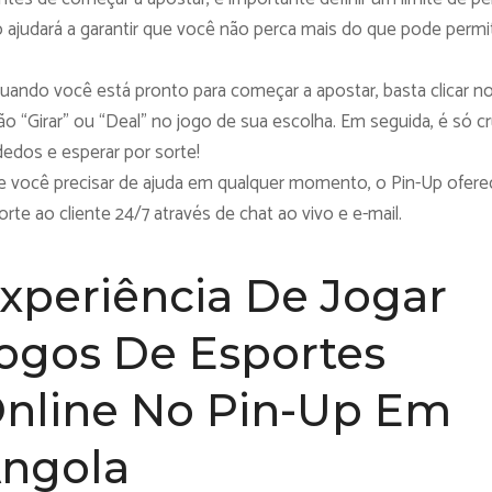
o ajudará a garantir que você não perca mais do que pode permit
Quando você está pronto para começar a apostar, basta clicar n
o “Girar” ou “Deal” no jogo de sua escolha. Em seguida, é só cr
dedos e esperar por sorte!
Se você precisar de ajuda em qualquer momento, o Pin-Up ofere
rte ao cliente 24/7 através de chat ao vivo e e-mail.
xperiência De Jogar
ogos De Esportes
nline No Pin-Up Em
ngola