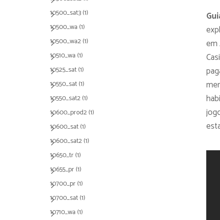
10500_sat3
(1)
Gui
10500_wa
(1)
exp
10500_wa2
(1)
em 
10510_wa
(1)
Cas
10525_sat
(1)
pag
mem
10550_sat
(1)
hab
10550_sat2
(1)
jog
10600_prod2
(1)
est
10600_sat
(1)
10600_sat2
(1)
10650_tr
(1)
10655_pr
(1)
10700_pr
(1)
10700_sat
(1)
10710_wa
(1)