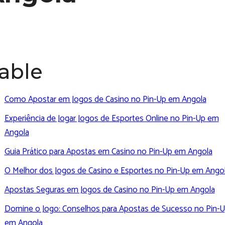
able
Como Apostar em Jogos de Casino no Pin-Up em Angola
Experiência de Jogar Jogos de Esportes Online no Pin-Up em
Angola
Guia Prático para Apostas em Casino no Pin-Up em Angola
O Melhor dos Jogos de Casino e Esportes no Pin-Up em Ango
Apostas Seguras em Jogos de Casino no Pin-Up em Angola
Domine o Jogo: Conselhos para Apostas de Sucesso no Pin-
em Angola