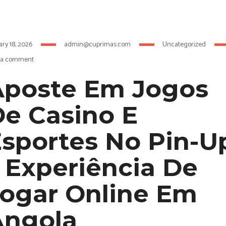
ary 18, 2026
admin@cuprimas.com
Uncategorized
 a comment
Aposte Em Jogos
e Casino E
sportes No Pin-U
 Experiência De
ogar Online Em
Angola