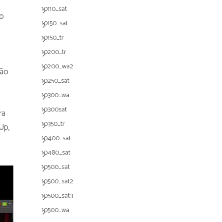
10110_sat
no
10150_sat
10150_tr
10200_tr
10200_wa2
são
10250_sat
10300_wa
10300sat
ra
10350_tr
Up,
10400_sat
10480_sat
10500_sat
10500_sat2
10500_sat3
10500_wa