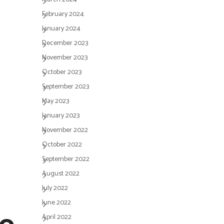
February 2024
January 2024
December 2023
November 2023
October 2023
September 2023
May 2023
January 2023
November 2022
October 2022
September 2022
August 2022
July 2022
June 2022
No
April 2022