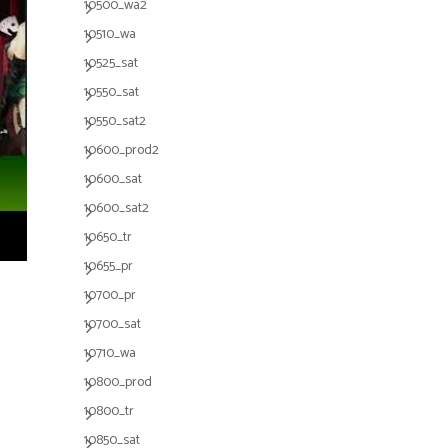
10500_wa2
10510_wa
10525_sat
10550_sat
10550_sat2
10600_prod2
10600_sat
10600_sat2
10650_tr
10655_pr
10700_pr
10700_sat
10710_wa
10800_prod
10800_tr
10850_sat