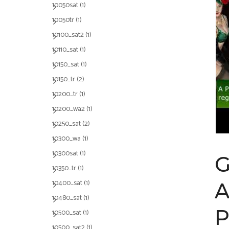
10050sat
(1)
10050tr
(1)
10100_sat2
(1)
10110_sat
(1)
10150_sat
(1)
10150_tr
(2)
10200_tr
(1)
10200_wa2
(1)
10250_sat
(2)
10300_wa
(1)
10300sat
(1)
G
10350_tr
(1)
10400_sat
(1)
A
10480_sat
(1)
P
10500_sat
(1)
10500_sat2
(1)