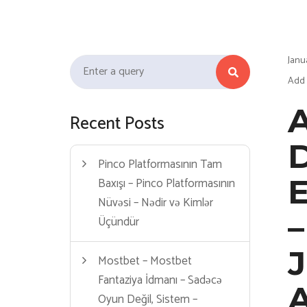
k
Janu
Search for:
Add
Recent Posts
D
Pinco Platformasının Tam
E
Baxışı – Pinco Platformasının
Nüvəsi – Nədir və Kimlər
–
Üçündür
J
Mostbet – Mostbet
Fantaziya İdmanı – Sadəcə
Oyun Değil, Sistem –