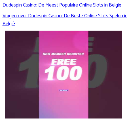
Dudespin Casino: De Meest Populaire Online Slots in België
Vragen over Dudespin Casino: De Beste Online Slots Spelen i
België