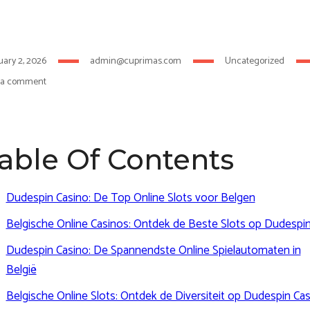
uary 2, 2026
admin@cuprimas.com
Uncategorized
 a comment
able Of Contents
Dudespin Casino: De Top Online Slots voor Belgen
Belgische Online Casinos: Ontdek de Beste Slots op Dudespi
Dudespin Casino: De Spannendste Online Spielautomaten in
België
Belgische Online Slots: Ontdek de Diversiteit op Dudespin Ca