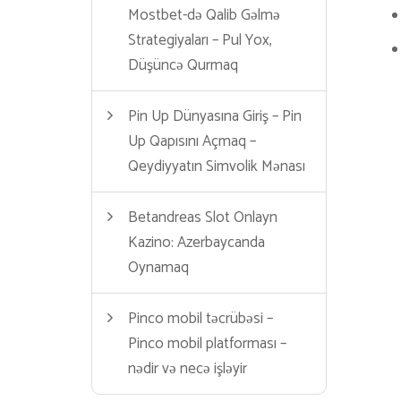
Mostbet-də Qalib Gəlmə
Strategiyaları – Pul Yox,
Düşüncə Qurmaq
Pin Up Dünyasına Giriş – Pin
Up Qapısını Açmaq –
Qeydiyyatın Simvolik Mənası
Betandreas Slot Onlayn
Kazino: Azerbaycanda
Oynamaq
Pinco mobil təcrübəsi –
Pinco mobil platforması –
nədir və necə işləyir