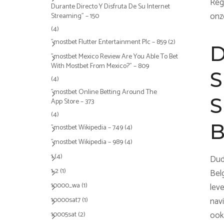
Reg
Durante Directo Y Disfruta De Su Internet
onze
Streaming" – 150
(4)
"mostbet Flutter Entertainment Plc – 859
(2)
D
"mostbet Mexico Review Are You Able To Bet
With Mostbet From Mexico?" – 809
S
(4)
"‎mostbet Online Betting Around The
S
App Store – 373
(4)
B
"mostbet Wikipedia – 749
(4)
"mostbet Wikipedia – 989
(4)
1
(4)
Dud
1-2
(1)
Belg
10000_wa
(1)
leve
nav
10000sat7
(1)
ook
10005sat
(2)