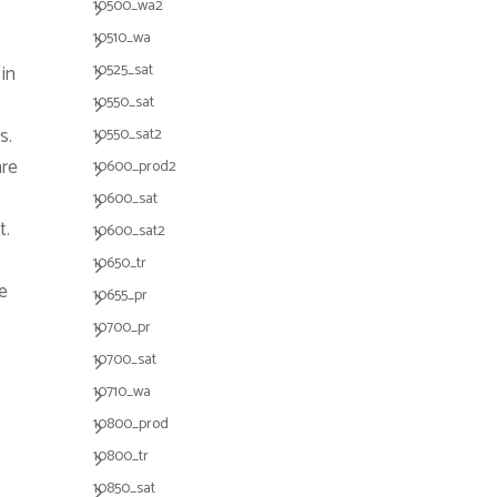
10500_wa2
10510_wa
10525_sat
in
10550_sat
s.
10550_sat2
are
10600_prod2
10600_sat
t.
10600_sat2
10650_tr
e
10655_pr
10700_pr
10700_sat
10710_wa
10800_prod
10800_tr
10850_sat