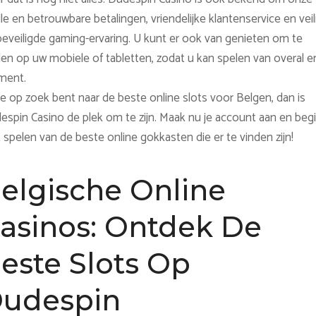
le en betrouwbare betalingen, vriendelijke klantenservice en veil
beveiligde gaming-ervaring. U kunt er ook van genieten om te
en op uw mobiele of tabletten, zodat u kan spelen van overal e
ent.
je op zoek bent naar de beste online slots voor Belgen, dan is
espin Casino de plek om te zijn. Maak nu je account aan en beg
spelen van de beste online gokkasten die er te vinden zijn!
elgische Online
asinos: Ontdek De
este Slots Op
udespin