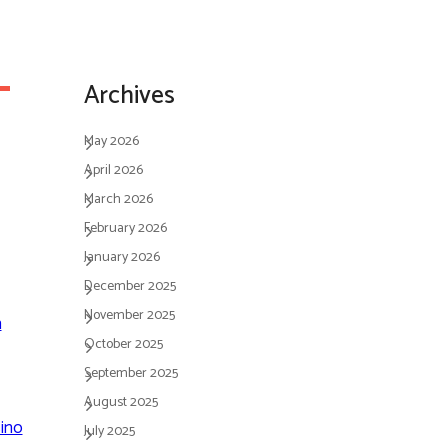
Archives
May 2026
April 2026
March 2026
February 2026
January 2026
December 2025
November 2025
n
October 2025
September 2025
August 2025
sino
July 2025