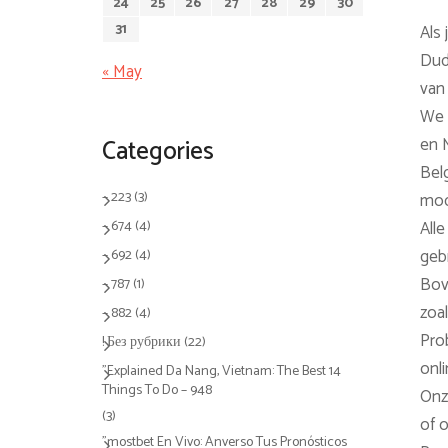
24
25
26
27
28
29
30
31
Als
Dud
« May
van 
We 
en 
Categories
Belg
– 223
(3)
mod
Alle
– 674
(4)
gebr
– 692
(4)
Bov
– 787
(1)
zoa
– 882
(4)
Pro
! Без рубрики
(22)
onli
"Explained Da Nang, Vietnam: The Best 14
Things To Do – 948
Onz
(3)
of 
"mostbet En Vivo: Anverso Tus Pronósticos