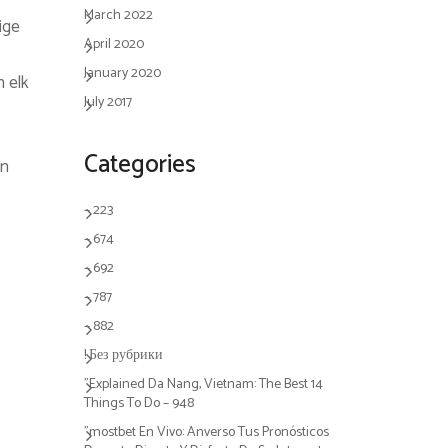
March 2022
ige
April 2020
January 2020
n elk
July 2017
Categories
in
– 223
– 674
– 692
– 787
– 882
! Без рубрики
"Explained Da Nang, Vietnam: The Best 14
Things To Do – 948
"mostbet En Vivo: Anverso Tus Pronósticos