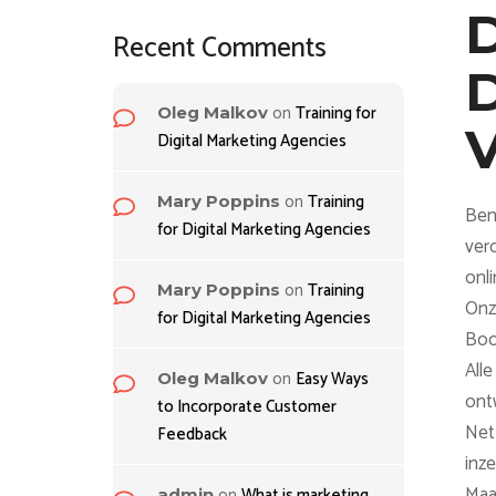
D
Recent Comments
D
on
Training for
Oleg Malkov
V
Digital Marketing Agencies
on
Training
Mary Poppins
Ben
for Digital Marketing Agencies
ver
onli
on
Training
Mary Poppins
Onz
for Digital Marketing Agencies
Boo
Alle
on
Easy Ways
Oleg Malkov
ontw
to Incorporate Customer
NetE
Feedback
inze
Maa
on
What is marketing
admin