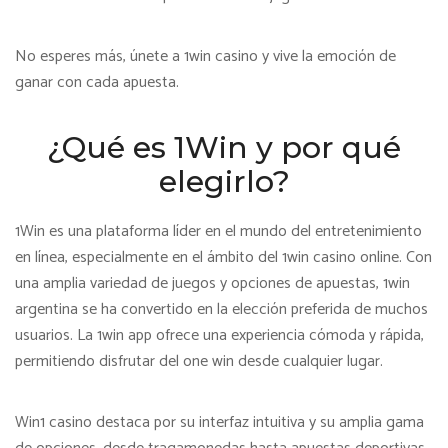
No esperes más, únete a 1win casino y vive la emoción de
ganar con cada apuesta.
¿Qué es 1Win y por qué
elegirlo?
1Win es una plataforma líder en el mundo del entretenimiento
en línea, especialmente en el ámbito del 1win casino online. Con
una amplia variedad de juegos y opciones de apuestas, 1win
argentina se ha convertido en la elección preferida de muchos
usuarios. La 1win app ofrece una experiencia cómoda y rápida,
permitiendo disfrutar del one win desde cualquier lugar.
Win1 casino destaca por su interfaz intuitiva y su amplia gama