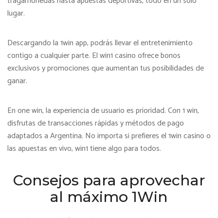
tragamonedas hasta apuestas deportivas, todo en un solo
lugar.
Descargando la 1win app, podrás llevar el entretenimiento
contigo a cualquier parte. El win1 casino ofrece bonos
exclusivos y promociones que aumentan tus posibilidades de
ganar.
En one win, la experiencia de usuario es prioridad. Con 1 win,
disfrutas de transacciones rápidas y métodos de pago
adaptados a Argentina. No importa si prefieres el 1win casino o
las apuestas en vivo, win1 tiene algo para todos.
Consejos para aprovechar
al máximo 1Win