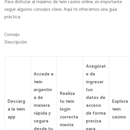
Para disfrutar al máximo de 1win casino online, es importante
seguir algunos consejos clave. Aquí te ofrecemos una guía
práctica:
Consejo
Descripción
Asegúrat
Accede a
e de
1win
ingresar
argentin
tus
Realiza
a de
datos de
Descarg
tu 1win
Explora
manera
acceso
a la 1win
login
1win
rápida y
de forma
app
correcta
casino
segura
precisa
mente
desde tu
para