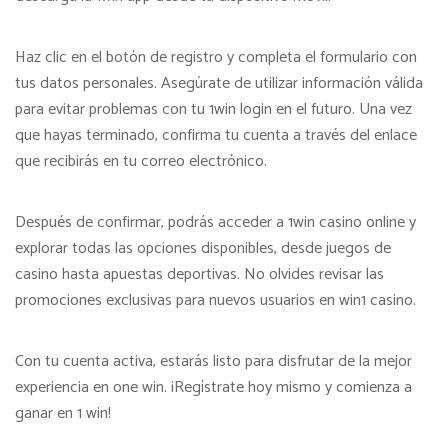
Haz clic en el botón de registro y completa el formulario con
tus datos personales. Asegúrate de utilizar información válida
para evitar problemas con tu 1win login en el futuro. Una vez
que hayas terminado, confirma tu cuenta a través del enlace
que recibirás en tu correo electrónico.
Después de confirmar, podrás acceder a 1win casino online y
explorar todas las opciones disponibles, desde juegos de
casino hasta apuestas deportivas. No olvides revisar las
promociones exclusivas para nuevos usuarios en win1 casino.
Con tu cuenta activa, estarás listo para disfrutar de la mejor
experiencia en one win. ¡Regístrate hoy mismo y comienza a
ganar en 1 win!