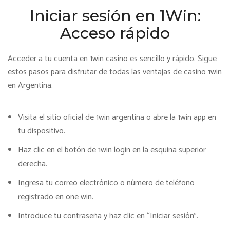
Iniciar sesión en 1Win:
Acceso rápido
Acceder a tu cuenta en 1win casino es sencillo y rápido. Sigue
estos pasos para disfrutar de todas las ventajas de casino 1win
en Argentina.
Visita el sitio oficial de 1win argentina o abre la 1win app en
tu dispositivo.
Haz clic en el botón de 1win login en la esquina superior
derecha.
Ingresa tu correo electrónico o número de teléfono
registrado en one win.
Introduce tu contraseña y haz clic en “Iniciar sesión”.