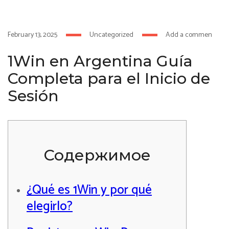
 izle
hacklink
February 13, 2025
Uncategorized
Add a comment
1Win en Argentina Guía
Completa para el Inicio de
Sesión
Содержимое
¿Qué es 1Win y por qué
elegirlo?