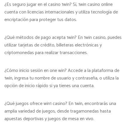
¿Es seguro jugar en el casino 1win? Sí, 1win casino online
cuenta con licencias internacionales y utiliza tecnología de
encriptación para proteger tus datos.
¿Qué métodos de pago acepta 1win? En 1win casino, puedes
utilizar tarjetas de crédito, billeteras electrónicas y
criptomonedas para realizar transacciones.
¿Cómo inicio sesión en one win? Accede a la plataforma de
1win, ingresa tu nombre de usuario y contraseña, o utiliza la
opción de inicio rápido si ya tienes una cuenta.
¿Qué juegos ofrece win1 casino? En 1win, encontrarás una
amplia variedad de juegos, desde tragamonedas hasta
apuestas deportivas y juegos de mesa en vivo.