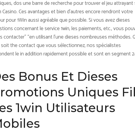
iques, dos une barre de recherche pour trouver el jeu attrayant 
n Casino. Ces avantages et bien d’autres encore rendront votre
ur pour 1Win aussi agréable que possible. Si vous avez dieses
tions concernant le service 1win, les paiements, etc., vous pou
s contacter” “en utilisant l’une dieses nombreuses méthodes. 
 soit the contact que vous sélectionnez, nos spécialistes
ondent le in addition rapidement possible et sont en segment 2
es Bonus Et Dieses
romotions Uniques Fil
es 1win Utilisateurs
obiles