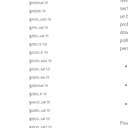
1Win
10050sat
(1)
sect
10050tr
(1)
un b
10100_sat2
(1)
prof
10110_sat
(1)
doiv
10150_sat
(1)
poli
10150_tr
(2)
per
10200_tr
(1)
10200_wa2
(1)
10250_sat
(2)
10300_wa
(1)
10300sat
(1)
10350_tr
(1)
10400_sat
(1)
10480_sat
(1)
10500_sat
(1)
Pour
10500_sat2
(1)