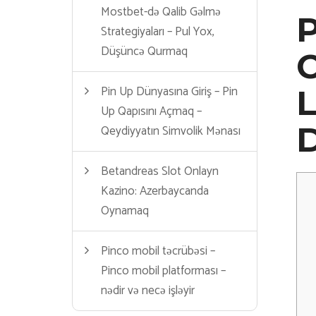
Mostbet-də Qalib Gəlmə
P
Strategiyaları – Pul Yox,
Düşüncə Qurmaq
C
Pin Up Dünyasına Giriş – Pin
L
Up Qapısını Açmaq –
D
Qeydiyyatın Simvolik Mənası
Betandreas Slot Onlayn
Kazino: Azerbaycanda
Oynamaq
Pinco mobil təcrübəsi –
Pinco mobil platforması –
nədir və necə işləyir