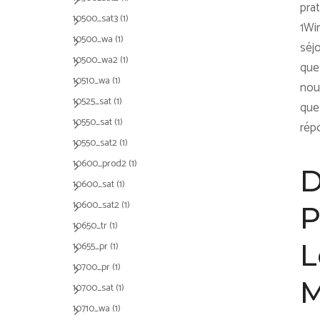
prat
10500_sat3
(1)
1Wi
10500_wa
(1)
séjo
10500_wa2
(1)
ques
10510_wa
(1)
nou
10525_sat
(1)
que
10550_sat
(1)
rép
10550_sat2
(1)
10600_prod2
(1)
D
10600_sat
(1)
10600_sat2
(1)
P
10650_tr
(1)
L
10655_pr
(1)
10700_pr
(1)
M
10700_sat
(1)
10710_wa
(1)