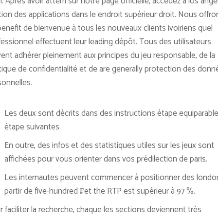
. Après avoir atterri sur notre page officielle, accédez à los ange
ion des applications dans le endroit supérieur droit. Nous offro
enefit de bienvenue à tous les nouveaux clients ivoiriens quel
essionnel effectuent leur leading dépôt. Tous des utilisateurs
ent adhérer pleinement aux principes du jeu responsable, de la
tique de confidentialité et de are generally protection des donn
sonnelles.
Les deux sont décrits dans des instructions étape equiparabl
étape suivantes.
En outre, des infos et des statistiques utiles sur les jeux sont
affichées pour vous orienter dans vos prédilection de paris.
Les internautes peuvent commencer à positionner des londo
partir de five-hundred ₣et the RTP est supérieur à 97 %.
 faciliter la recherche, chaque les sections deviennent très