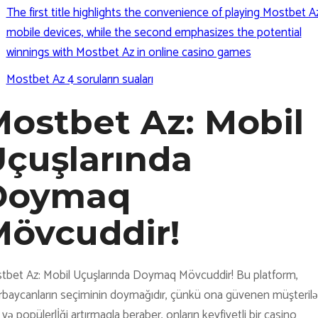
The first title highlights the convenience of playing Mostbet A
mobile devices, while the second emphasizes the potential
winnings with Mostbet Az in online casino games
Mostbet Az 4 soruların suaları
ostbet Az: Mobil
çuşlarında
Doymaq
övcuddir!
tbet Az: Mobil Uçuşlarında Doymaq Mövcuddir! Bu platform,
rbaycanların seçiminin doymağıdır, çünkü ona güvenen müşterilə
 və popülerlİği artırmaqla beraber, onların keyfiyetli bir casino