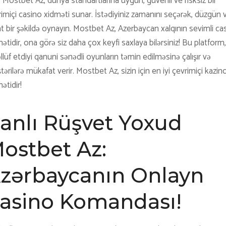
. Mostbet Az, dünya standartlarına uygun, güvenli ve risksiz bir
imiçi casino xidməti sunar. İstədiyiniz zamanını seçərək, düzgün 
t bir şəkildə oynayın. Mostbet Az, Azerbaycan xalqının sevimli ca
ətidir, ona görə siz daha çox keyfi saxlaya bilərsiniz! Bu platform,
llüf etdiyi qanuni sənədli oyunların təmin edilməsinə çalışır və
ərilərə mükafat verir. Mostbet Az, sizin için en iyi çevrimiçi kazin
ətidir!
anlı Rüşvet Yoxud
ostbet Az:
zərbaycanın Onlayn
asino Komandası!