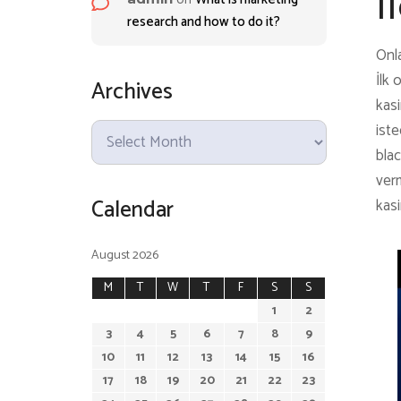
I
research and how to do it?
Onl
İlk 
Archives
kas
iste
A
blac
r
verm
c
Calendar
kas
h
i
v
August 2026
e
M
T
W
T
F
S
S
s
1
2
3
4
5
6
7
8
9
10
11
12
13
14
15
16
17
18
19
20
21
22
23