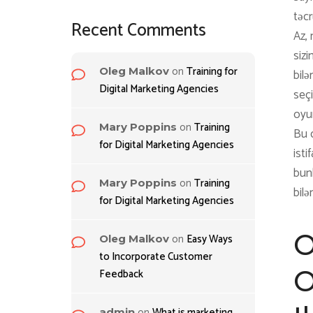
təcr
Recent Comments
Az, 
sizi
on
Training for
Oleg Malkov
bilə
Digital Marketing Agencies
seçi
oyun
on
Training
Mary Poppins
Bu c
for Digital Marketing Agencies
isti
bunl
on
Training
Mary Poppins
bilər
for Digital Marketing Agencies
O
on
Easy Ways
Oleg Malkov
to Incorporate Customer
O
Feedback
on
What is marketing
admin