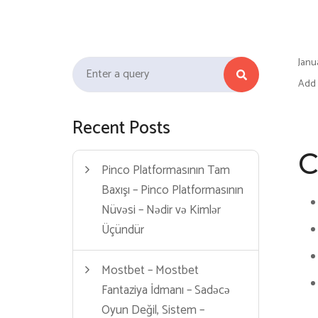
k
Janu
Search for:
Add
Recent Posts
C
Pinco Platformasının Tam
Baxışı – Pinco Platformasının
Nüvəsi – Nədir və Kimlər
Üçündür
Mostbet – Mostbet
Fantaziya İdmanı – Sadəcə
Oyun Değil, Sistem –