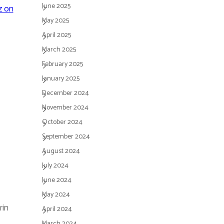
June 2025
z on
May 2025
April 2025
March 2025
February 2025
January 2025
December 2024
November 2024
October 2024
September 2024
August 2024
July 2024
June 2024
May 2024
rin
April 2024
March 2024