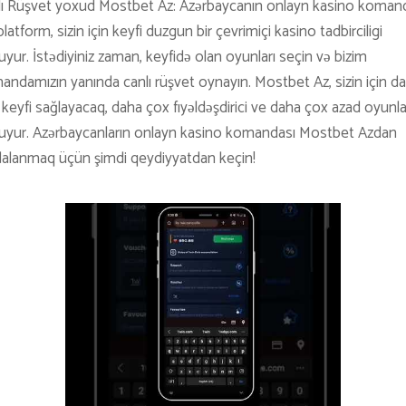
lı Rüşvet yoxud Mostbet Az: Azərbaycanın onlayn kasino komand
latform, sizin için keyfi duzgun bir çevrimiçi kasino tadbirciligi
yur. İstədiyiniz zaman, keyfidə olan oyunları seçin və bizim
ndamızın yanında canlı rüşvet oynayın. Mostbet Az, sizin için d
keyfi sağlayacaq, daha çox fıyəldəşdirici ve daha çox azad oyunla
uyur. Azərbaycanların onlayn kasino komandası Mostbet Azdan
dalanmaq üçün şimdi qeydiyyatdan keçin!