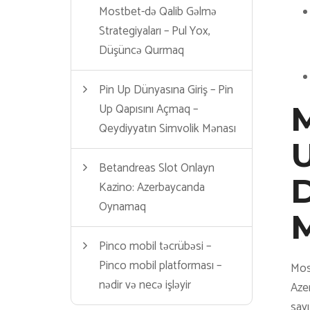
Mostbet-də Qalib Gəlmə
Strategiyaları – Pul Yox,
Düşüncə Qurmaq
Pin Up Dünyasına Giriş – Pin
M
Up Qapısını Açmaq –
Qeydiyyatın Simvolik Mənası
U
Betandreas Slot Onlayn
Kazino: Azerbaycanda
Oynamaq
M
Pinco mobil təcrübəsi –
Pinco mobil platforması –
Mos
nədir və necə işləyir
Aze
sayı