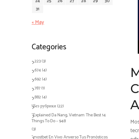
24
25
26
27
28
29
30
31
« May
Categories
– 223
(3)
M
– 674
(4)
– 692
(4)
C
– 787
(1)
– 882
(4)
A
! Без рубрики
(22)
"Explained Da Nang, Vietnam: The Best 14
Things To Do – 948
Most
(3)
tecr
"mostbet En Vivo: Anverso Tus Pronósticos