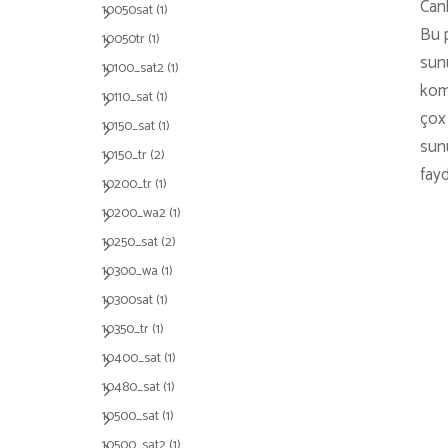
Can
10050sat
(1)
Bu p
10050tr
(1)
sunu
10100_sat2
(1)
koma
10110_sat
(1)
çox 
10150_sat
(1)
sun
10150_tr
(2)
fay
10200_tr
(1)
10200_wa2
(1)
10250_sat
(2)
10300_wa
(1)
10300sat
(1)
10350_tr
(1)
10400_sat
(1)
10480_sat
(1)
10500_sat
(1)
10500_sat2
(1)